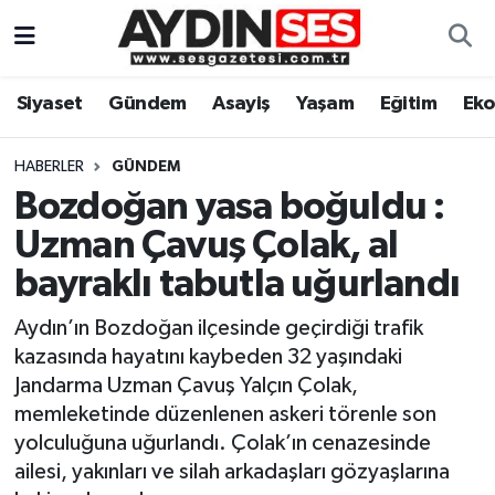
Asayiş
Aydın Nöbetçi Eczaneler
Siyaset
Gündem
Asayiş
Yaşam
Eğitim
Ek
Gündem
Aydın Hava Durumu
HABERLER
GÜNDEM
Siyaset
Aydin Namaz Vakitleri
Bozdoğan yasa boğuldu :
Uzman Çavuş Çolak, al
Ekonomi
Aydın Trafik Yoğunluk Haritası
bayraklı tabutla uğurlandı
Yaşam
Süper Lig Puan Durumu ve Fikstür
Aydın’ın Bozdoğan ilçesinde geçirdiği trafik
kazasında hayatını kaybeden 32 yaşındaki
Eğitim
Tüm Manşetler
Jandarma Uzman Çavuş Yalçın Çolak,
memleketinde düzenlenen askeri törenle son
Kültür Sanat
Son Dakika Haberleri
yolculuğuna uğurlandı. Çolak’ın cenazesinde
ailesi, yakınları ve silah arkadaşları gözyaşlarına
Spor
Haber Arşivi