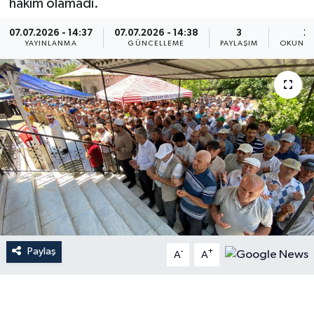
hakim olamadı.
07.07.2026 - 14:37
07.07.2026 - 14:38
3
2 
YAYINLANMA
GÜNCELLEME
PAYLAŞIM
OKUNMA
Paylaş
-
+
A
A