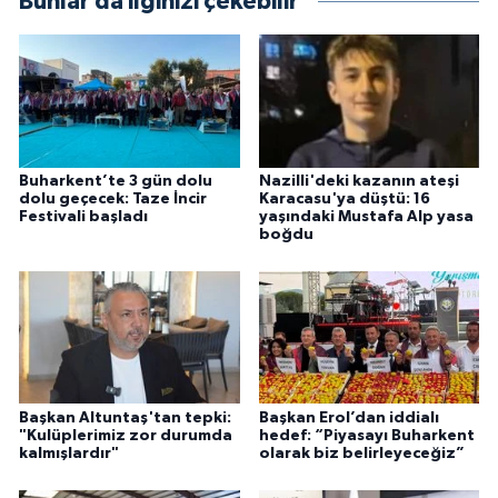
Bunlar da ilginizi çekebilir
Buharkent’te 3 gün dolu
Nazilli'deki kazanın ateşi
dolu geçecek: Taze İncir
Karacasu'ya düştü: 16
Festivali başladı
yaşındaki Mustafa Alp yasa
boğdu
Başkan Altuntaş'tan tepki:
Başkan Erol’dan iddialı
"Kulüplerimiz zor durumda
hedef: “Piyasayı Buharkent
kalmışlardır"
olarak biz belirleyeceğiz”