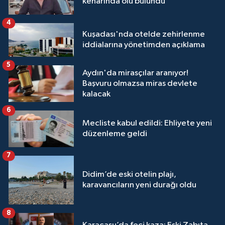
kenarında ölü bulundu
4
Kuşadası'nda otelde zehirlenme
iddialarına yönetimden açıklama
5
Aydın'da mirasçılar aranıyor!
Başvuru olmazsa miras devlete
kalacak
6
Mecliste kabul edildi: Ehliyete yeni
düzenleme geldi
7
Didim’de eski otelin plajı,
karavancıların yeni durağı oldu
8