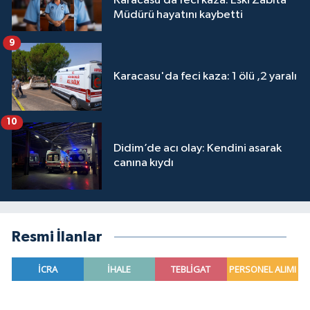
Karacasu’da feci kaza: Eski Zabıta
Müdürü hayatını kaybetti
9
Karacasu'da feci kaza: 1 ölü ,2 yaralı
10
Didim’de acı olay: Kendini asarak
canına kıydı
Resmi İlanlar