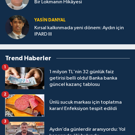
Bir Lokmanın Hikâyesi
YASIN DANYAL
Kırsal kalkınmada yeni dönem: Aydın için
IPARD III
Trend Haberler
1
1 milyon TL'nin 32 günlük faiz
getirisi belli oldu! Banka banka
güncel kazanç tablosu
2
Ünlü sucuk markası için toplatma
kararı! Enfeksiyon tespit edildi
3
Aydın’da günlerdir aranıyordu: Yol