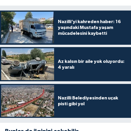
Nazilli’yi kahreden haber: 16
yaşındaki Mustafa yaşam
mücadelesini kaybetti
Az kalsın bir aile yok oluyordu:
4 yaralı
Nazilli Belediyesinden uçak
pisti gibi yol