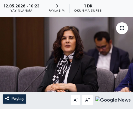
12.05.2026 - 10:23
3
1 DK
YAYINLANMA
PAYLAŞIM
OKUNMA SÜRESI
Paylaş
-
+
A
A