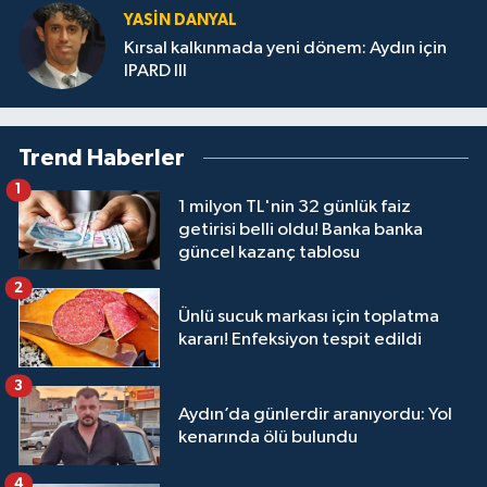
YASIN DANYAL
Kırsal kalkınmada yeni dönem: Aydın için
IPARD III
Trend Haberler
1
1 milyon TL'nin 32 günlük faiz
getirisi belli oldu! Banka banka
güncel kazanç tablosu
2
Ünlü sucuk markası için toplatma
kararı! Enfeksiyon tespit edildi
3
Aydın’da günlerdir aranıyordu: Yol
kenarında ölü bulundu
4