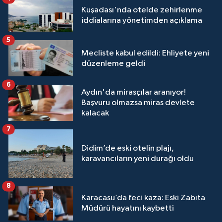
Kuşadası'nda otelde zehirlenme
iddialarına yönetimden açıklama
5
Mecliste kabul edildi: Ehliyete yeni
düzenleme geldi
6
Aydın'da mirasçılar aranıyor!
Başvuru olmazsa miras devlete
kalacak
7
Didim’de eski otelin plajı,
karavancıların yeni durağı oldu
8
Karacasu’da feci kaza: Eski Zabıta
Müdürü hayatını kaybetti