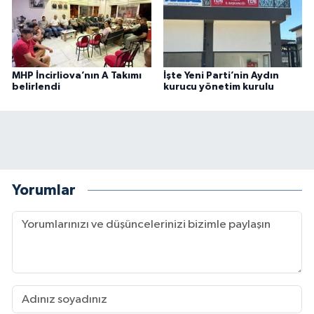
MHP İncirliova’nın A Takımı
İşte Yeni Parti’nin Aydın
belirlendi
kurucu yönetim kurulu
Yorumlar