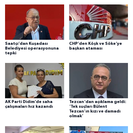
Saatçı’dan Kuşadası
CHP’den Köşk ve Söke’ye
Belediyesi operasyonuna
başkan ataması
tepki
AK Parti Didim’de saha
Tezcan'dan açıklama geldi:
çalışmaları hız kazandı
'Tek suçları Bülent
Tezcan’ın kızı ve damadı
olmak’