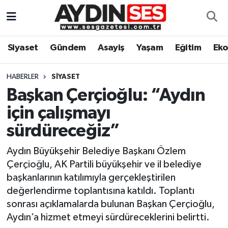
Asayiş
Aydın Nöbetçi Eczaneler
Siyaset
Gündem
Asayiş
Yaşam
Eğitim
Ek
Gündem
Aydın Hava Durumu
HABERLER
SIYASET
Siyaset
Aydin Namaz Vakitleri
Başkan Çerçioğlu: “Aydın
için çalışmayı
Ekonomi
Aydın Trafik Yoğunluk Haritası
sürdüreceğiz”
Yaşam
Süper Lig Puan Durumu ve Fikstür
Aydın Büyükşehir Belediye Başkanı Özlem
Çerçioğlu, AK Partili büyükşehir ve il belediye
Eğitim
Tüm Manşetler
başkanlarının katılımıyla gerçekleştirilen
değerlendirme toplantısına katıldı. Toplantı
Kültür Sanat
Son Dakika Haberleri
sonrası açıklamalarda bulunan Başkan Çerçioğlu,
Aydın’a hizmet etmeyi sürdüreceklerini belirtti.
Spor
Haber Arşivi