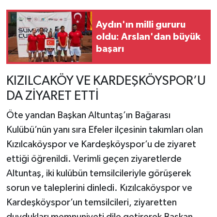
Aydın'ın milli gururu
oldu: Arslan'dan büyük
başarı
KIZILCAKÖY VE KARDEŞKÖYSPOR’U
DA ZİYARET ETTİ
Öte yandan Başkan Altuntaş’ın Bağarası
Kulübü’nün yanı sıra Efeler ilçesinin takımları olan
Kızılcaköyspor ve Kardeşköyspor’u de ziyaret
ettiği öğrenildi. Verimli geçen ziyaretlerde
Altuntaş, iki kulübün temsilcileriyle görüşerek
sorun ve taleplerini dinledi. Kızılcaköyspor ve
Kardeşköyspor’un temsilcileri, ziyaretten
duydukları memnuniyeti dile getirerek Başkan