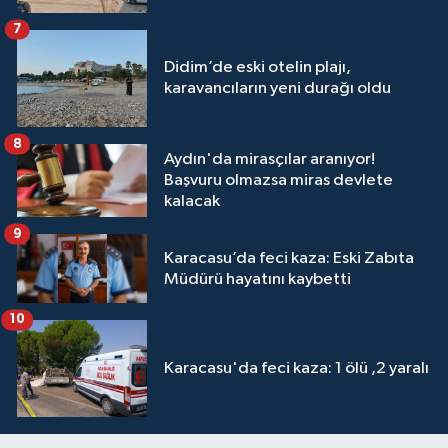
7
Didim’de eski otelin plajı,
karavancıların yeni durağı oldu
8
Aydın'da mirasçılar aranıyor!
Başvuru olmazsa miras devlete
kalacak
9
Karacasu’da feci kaza: Eski Zabıta
Müdürü hayatını kaybetti
10
Karacasu'da feci kaza: 1 ölü ,2 yaralı