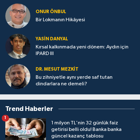
ONUR ÖNBUL
Bir Lokmanın Hikâyesi
YASIN DANYAL
Kırsal kalkınmada yeni dönem: Aydın için
IPARD III
DR. MESUT MEZKIT
Bu zihniyetle aynı yerde saf tutan
dindarlara ne demeli?
Trend Haberler
1
1 milyon TL'nin 32 günlük faiz
getirisi belli oldu! Banka banka
güncel kazanç tablosu