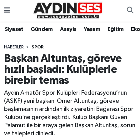
Asayiş
Aydın Nöbetçi Eczaneler
Siyaset
Gündem
Asayiş
Yaşam
Eğitim
Ek
Gündem
Aydın Hava Durumu
HABERLER
SPOR
Siyaset
Aydin Namaz Vakitleri
Başkan Altuntaş, göreve
hızlı başladı: Kulüplerle
Ekonomi
Aydın Trafik Yoğunluk Haritası
birebir temas
Yaşam
Süper Lig Puan Durumu ve Fikstür
Aydın Amatör Spor Kulüpleri Federasyonu’nun
(ASKF) yeni başkanı Ömer Altuntaş, göreve
Eğitim
Tüm Manşetler
başlamasının ardından ilk ziyaretini Bağarası Spor
Kulübü’ne gerçekleştirdi. Kulüp Başkanı Güven
Kültür Sanat
Son Dakika Haberleri
Palamut ile bir araya gelen Başkan Altuntaş, sorun
ve talepleri dinledi.
Spor
Haber Arşivi