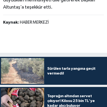
Altuntaş’a teşekkür etti.
Kaynak:
HABER MERKEZİ
Sürülen tarla yangına geçit
vermedi!
Toprağın altından servet
çıkıyor! Kilosu 25 bin TL'ye
kadar alıcı buluyor