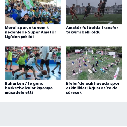
Moralıspor, ekonomik
Amatör futbolda transfer
nedenlerle Süper Amatör
takvimi belli oldu
Lig’den çekildi
Buharkent’te genç
Efeler’de açık havada spor
basketbolcular kıyasıya
etkinlikleri Ağustos’ta da
mücadele etti
sürecek