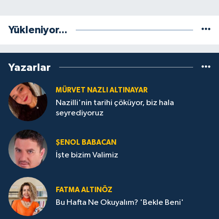
Yükleniyor...
Yazarlar
MÜRVET NAZLI ALTINAYAR
Nazilli'nin tarihi çöküyor, biz hala
seyrediyoruz
ŞENOL BABACAN
İşte bizim Valimiz
FATMA ALTINÖZ
Bu Hafta Ne Okuyalım? 'Bekle Beni'