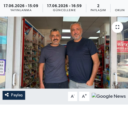
17.06.2026 - 15:09
17.06.2026 - 16:59
2
1
YAYINLANMA
GÜNCELLEME
PAYLAŞIM
OKUNMA
Paylaş
-
+
A
A