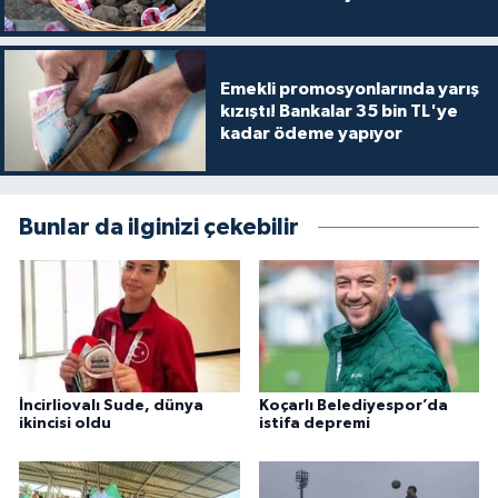
Emekli promosyonlarında yarış
kızıştı! Bankalar 35 bin TL'ye
kadar ödeme yapıyor
Bunlar da ilginizi çekebilir
İncirliovalı Sude, dünya
Koçarlı Belediyespor’da
ikincisi oldu
istifa depremi