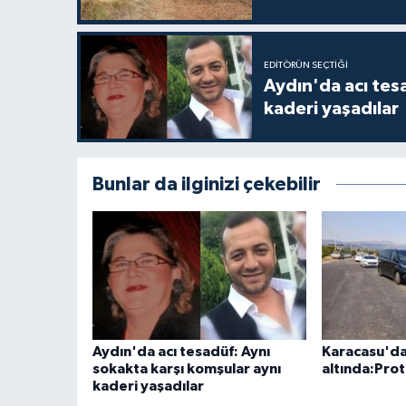
EDITÖRÜN SEÇTIĞI
Aydın'da acı tes
kaderi yaşadılar
Bunlar da ilginizi çekebilir
Aydın'da acı tesadüf: Aynı
Karacasu'da
sokakta karşı komşular aynı
altında:Prot
kaderi yaşadılar