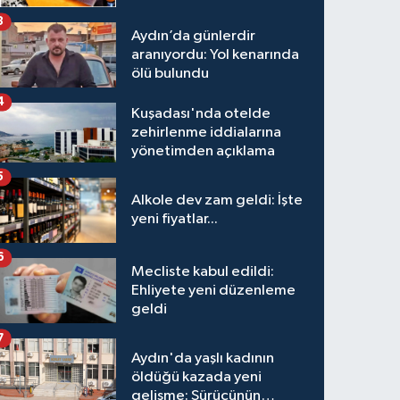
3
Aydın’da günlerdir
aranıyordu: Yol kenarında
ölü bulundu
4
Kuşadası'nda otelde
zehirlenme iddialarına
yönetimden açıklama
5
Alkole dev zam geldi: İşte
yeni fiyatlar...
6
Mecliste kabul edildi:
Ehliyete yeni düzenleme
geldi
7
Aydın'da yaşlı kadının
öldüğü kazada yeni
gelişme: Sürücünün