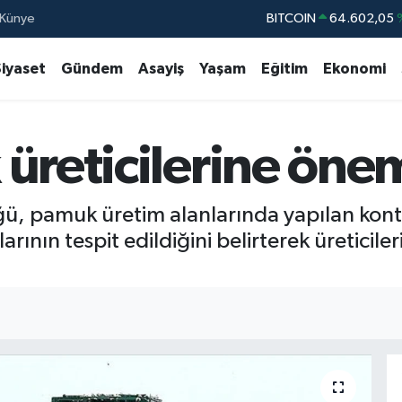
Künye
BITCOIN
64.602,05
DOLAR
47,5986
Siyaset
Gündem
Asayiş
Yaşam
Eğitim
Ekonomi
EURO
55,070
STERLİN
64,2438
üreticilerine önem
GRAM ALTIN
6513.94
BİST100
13.76
ü, pamuk üretim alanlarında yapılan kont
ılarının tespit edildiğini belirterek üretic