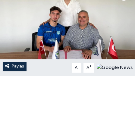
Paylaş
-
+
A
A