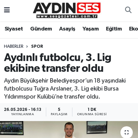
Asayiş
Aydın Nöbetçi Eczaneler
Siyaset
Gündem
Asayiş
Yaşam
Eğitim
Ek
Gündem
Aydın Hava Durumu
HABERLER
SPOR
Siyaset
Aydin Namaz Vakitleri
Aydınlı futbolcu, 3. Lig
ekibine transfer oldu
Ekonomi
Aydın Trafik Yoğunluk Haritası
Aydın Büyükşehir Belediyespor’un 18 yaşındaki
Yaşam
Süper Lig Puan Durumu ve Fikstür
futbolcusu Tuğra Arslaner, 3. Lig ekibi Bursa
Yıldırımspor Kulübü’ne transfer oldu.
Eğitim
Tüm Manşetler
26.05.2026 - 16:13
5
1 DK
YAYINLANMA
PAYLAŞIM
OKUNMA SÜRESI
Kültür Sanat
Son Dakika Haberleri
Spor
Haber Arşivi