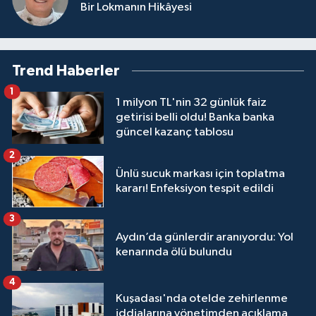
Bir Lokmanın Hikâyesi
Trend Haberler
1
1 milyon TL'nin 32 günlük faiz
getirisi belli oldu! Banka banka
güncel kazanç tablosu
2
Ünlü sucuk markası için toplatma
kararı! Enfeksiyon tespit edildi
3
Aydın’da günlerdir aranıyordu: Yol
kenarında ölü bulundu
4
Kuşadası'nda otelde zehirlenme
iddialarına yönetimden açıklama