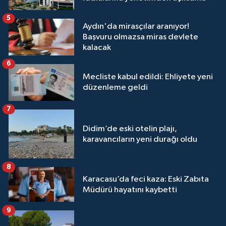
5
Aydın'da mirasçılar aranıyor!
Başvuru olmazsa miras devlete
kalacak
6
Mecliste kabul edildi: Ehliyete yeni
düzenleme geldi
7
Didim’de eski otelin plajı,
karavancıların yeni durağı oldu
8
Karacasu’da feci kaza: Eski Zabıta
Müdürü hayatını kaybetti
9