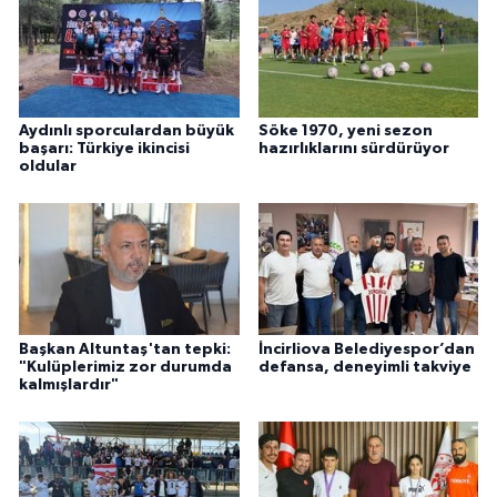
Aydınlı sporculardan büyük
Söke 1970, yeni sezon
başarı: Türkiye ikincisi
hazırlıklarını sürdürüyor
oldular
Başkan Altuntaş'tan tepki:
İncirliova Belediyespor’dan
"Kulüplerimiz zor durumda
defansa, deneyimli takviye
kalmışlardır"