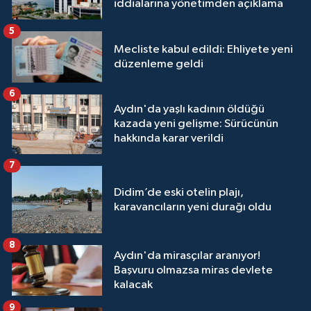
iddialarına yönetimden açıklama
5
Mecliste kabul edildi: Ehliyete yeni
düzenleme geldi
6
Aydın'da yaşlı kadının öldüğü
kazada yeni gelişme: Sürücünün
hakkında karar verildi
7
Didim’de eski otelin plajı,
karavancıların yeni durağı oldu
8
Aydın'da mirasçılar aranıyor!
Başvuru olmazsa miras devlete
kalacak
9