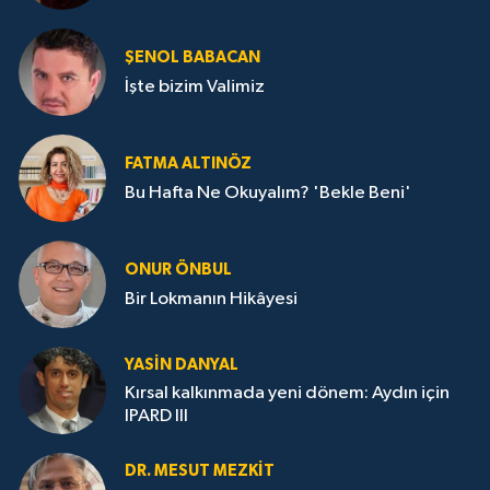
ŞENOL BABACAN
İşte bizim Valimiz
FATMA ALTINÖZ
Bu Hafta Ne Okuyalım? 'Bekle Beni'
ONUR ÖNBUL
Bir Lokmanın Hikâyesi
YASIN DANYAL
Kırsal kalkınmada yeni dönem: Aydın için
IPARD III
DR. MESUT MEZKIT