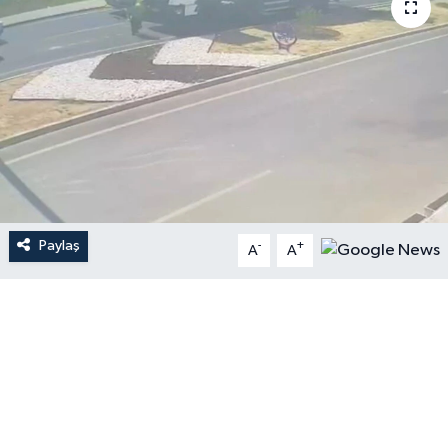
Paylaş
-
+
A
A