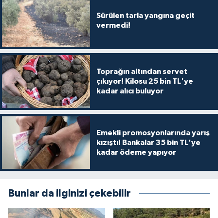
Sürülen tarla yangına geçit
vermedi!
Toprağın altından servet
çıkıyor! Kilosu 25 bin TL'ye
kadar alıcı buluyor
Emekli promosyonlarında yarış
kızıştı! Bankalar 35 bin TL'ye
kadar ödeme yapıyor
Bunlar da ilginizi çekebilir