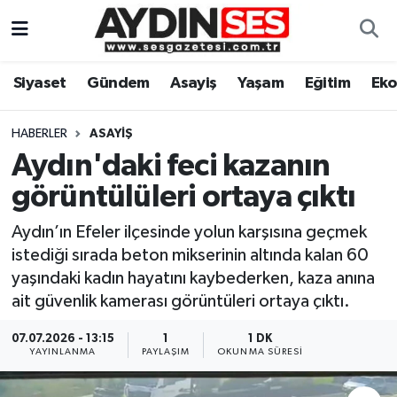
Asayiş
Aydın Nöbetçi Eczaneler
Siyaset
Gündem
Asayiş
Yaşam
Eğitim
Ek
Gündem
Aydın Hava Durumu
HABERLER
ASAYIŞ
Siyaset
Aydin Namaz Vakitleri
Aydın'daki feci kazanın
görüntülüleri ortaya çıktı
Ekonomi
Aydın Trafik Yoğunluk Haritası
Aydın’ın Efeler ilçesinde yolun karşısına geçmek
Yaşam
Süper Lig Puan Durumu ve Fikstür
istediği sırada beton mikserinin altında kalan 60
yaşındaki kadın hayatını kaybederken, kaza anına
Eğitim
Tüm Manşetler
ait güvenlik kamerası görüntüleri ortaya çıktı.
Kültür Sanat
Son Dakika Haberleri
07.07.2026 - 13:15
1
1 DK
YAYINLANMA
PAYLAŞIM
OKUNMA SÜRESI
Spor
Haber Arşivi