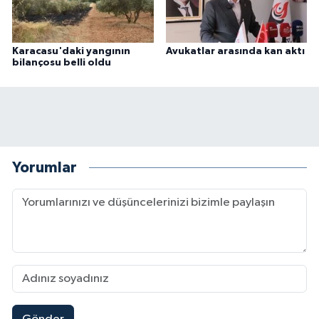
Karacasu'daki yangının
Avukatlar arasında kan aktı
bilançosu belli oldu
Yorumlar