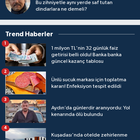
Bu zihniyetle aynı yerde saf tutan
dindarlara ne demeli?
Trend Haberler
1
1 milyon TL'nin 32 günlük faiz
getirisi belli oldu! Banka banka
güncel kazanç tablosu
2
Ünlü sucuk markası için toplatma
kararı! Enfeksiyon tespit edildi
3
Aydın’da günlerdir aranıyordu: Yol
kenarında ölü bulundu
4
Kuşadası'nda otelde zehirlenme