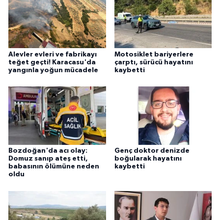
Alevler evleri ve fabrikayı
Motosiklet bariyerlere
teğet geçti! Karacasu'da
çarptı, sürücü hayatını
yangınla yoğun mücadele
kaybetti
Bozdoğan'da acı olay:
Genç doktor denizde
Domuz sanıp ateş etti,
boğularak hayatını
babasının ölümüne neden
kaybetti
oldu