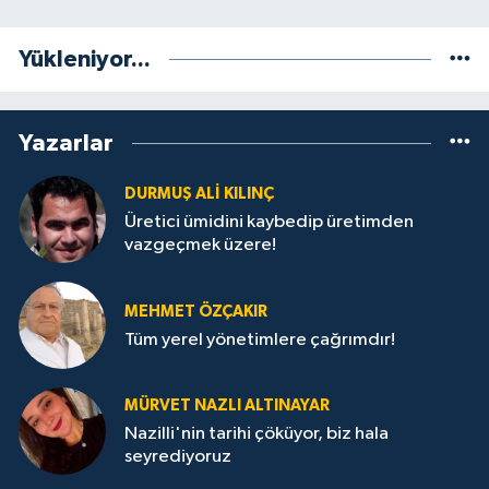
Yükleniyor...
Yazarlar
DURMUŞ ALI KILINÇ
Üretici ümidini kaybedip üretimden
vazgeçmek üzere!
MEHMET ÖZÇAKIR
Tüm yerel yönetimlere çağrımdır!
MÜRVET NAZLI ALTINAYAR
Nazilli'nin tarihi çöküyor, biz hala
seyrediyoruz