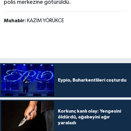
polis merkezine götürüldü.
Muhabir:
KAZIM YÖRÜKCE
Eypio, Buharkentlileri coşturdu
Korkunç kanlı olay: Yengesini
öldürdü, ağabeyini ağır
yaraladı