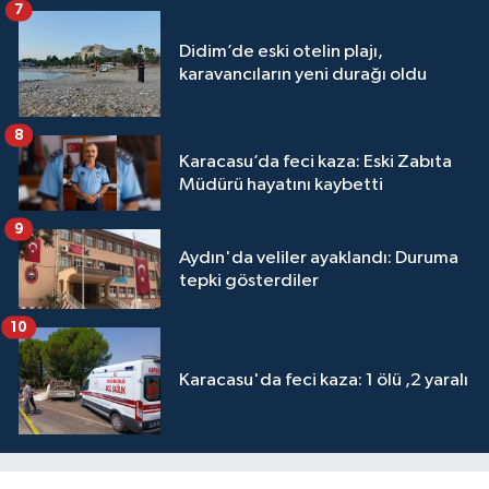
7
Didim’de eski otelin plajı,
karavancıların yeni durağı oldu
8
Karacasu’da feci kaza: Eski Zabıta
Müdürü hayatını kaybetti
9
Aydın'da veliler ayaklandı: Duruma
tepki gösterdiler
10
Karacasu'da feci kaza: 1 ölü ,2 yaralı