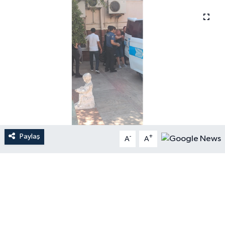
Paylaş
-
+
A
A