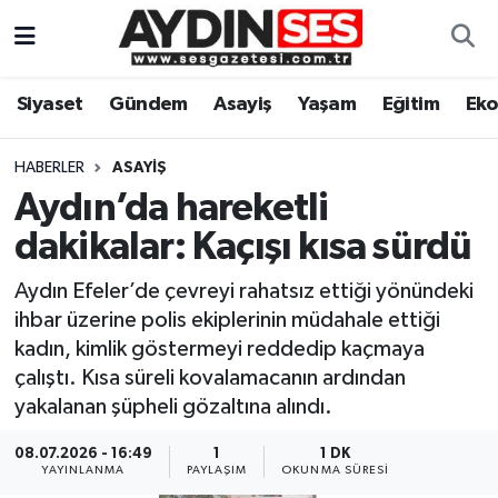
Asayiş
Aydın Nöbetçi Eczaneler
Siyaset
Gündem
Asayiş
Yaşam
Eğitim
Ek
Gündem
Aydın Hava Durumu
HABERLER
ASAYIŞ
Siyaset
Aydin Namaz Vakitleri
Aydın’da hareketli
dakikalar: Kaçışı kısa sürdü
Ekonomi
Aydın Trafik Yoğunluk Haritası
Aydın Efeler’de çevreyi rahatsız ettiği yönündeki
Yaşam
Süper Lig Puan Durumu ve Fikstür
ihbar üzerine polis ekiplerinin müdahale ettiği
kadın, kimlik göstermeyi reddedip kaçmaya
Eğitim
Tüm Manşetler
çalıştı. Kısa süreli kovalamacanın ardından
yakalanan şüpheli gözaltına alındı.
Kültür Sanat
Son Dakika Haberleri
08.07.2026 - 16:49
1
1 DK
YAYINLANMA
PAYLAŞIM
OKUNMA SÜRESI
Spor
Haber Arşivi