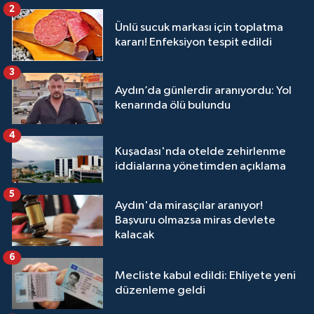
2
Ünlü sucuk markası için toplatma
kararı! Enfeksiyon tespit edildi
3
Aydın’da günlerdir aranıyordu: Yol
kenarında ölü bulundu
4
Kuşadası'nda otelde zehirlenme
iddialarına yönetimden açıklama
5
Aydın'da mirasçılar aranıyor!
Başvuru olmazsa miras devlete
kalacak
6
Mecliste kabul edildi: Ehliyete yeni
düzenleme geldi