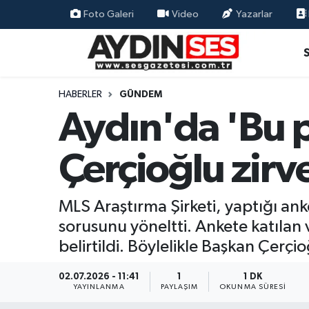
Foto Galeri
Video
Yazarlar
Asayiş
Aydın Nöbetçi Eczaneler
Gündem
Aydın Hava Durumu
HABERLER
GÜNDEM
Aydın'da 'Bu p
Siyaset
Aydin Namaz Vakitleri
Çerçioğlu zirv
Ekonomi
Aydın Trafik Yoğunluk Haritası
Yaşam
Süper Lig Puan Durumu ve Fikstür
MLS Araştırma Şirketi, yaptığı ank
sorusunu yöneltti. Ankete katılan 
Eğitim
Tüm Manşetler
belirtildi. Böylelikle Başkan Çerçi
Kültür Sanat
Son Dakika Haberleri
02.07.2026 - 11:41
1
1 DK
YAYINLANMA
PAYLAŞIM
OKUNMA SÜRESI
Spor
Haber Arşivi