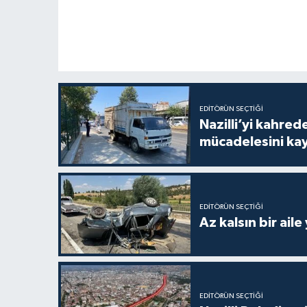
EDITÖRÜN SEÇTIĞI
Nazilli’yi kahre
mücadelesini ka
EDITÖRÜN SEÇTIĞI
Az kalsın bir aile
EDITÖRÜN SEÇTIĞI