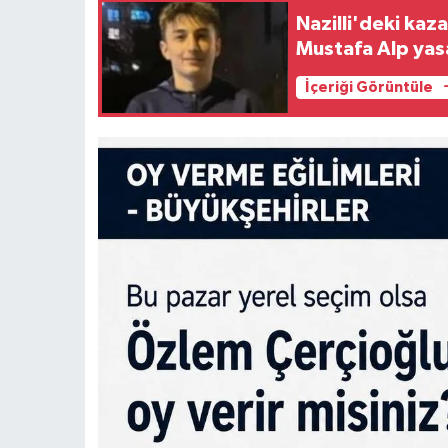
Nazilli'deki kaz
Mustafa Alp ya
İçeriği Görüntüle