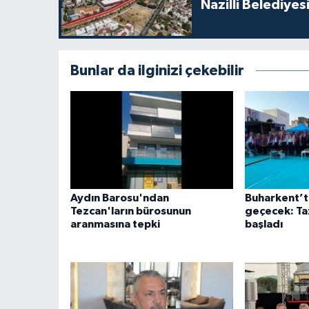
Nazilli Belediyes
Bunlar da ilginizi çekebilir
Aydın Barosu'ndan
Buharkent’t
Tezcan'ların bürosunun
geçecek: Taz
aranmasına tepki
başladı