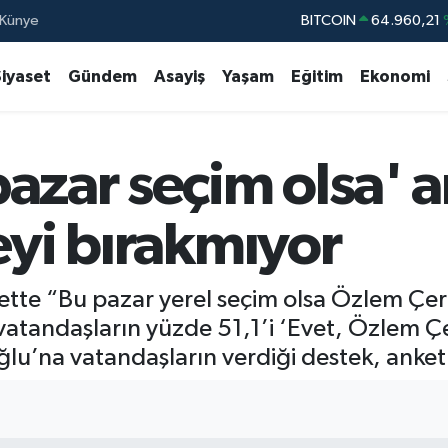
Künye
DOLAR
47,7436
EURO
55,2510
Siyaset
Gündem
Asayiş
Yaşam
Eğitim
Ekonomi
STERLİN
64,4811
GRAM ALTIN
6660.55
azar seçim olsa' a
BİST100
13.77
BITCOIN
64.960,21
eyi bırakmıyor
ette “Bu pazar yerel seçim olsa Özlem Çerç
vatandaşların yüzde 51,1’i ‘Evet, Özlem Çe
oğlu’na vatandaşların verdiği destek, anket