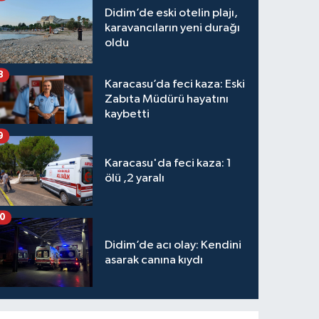
Didim’de eski otelin plajı,
karavancıların yeni durağı
oldu
8
Karacasu’da feci kaza: Eski
Zabıta Müdürü hayatını
kaybetti
9
Karacasu'da feci kaza: 1
ölü ,2 yaralı
10
Didim’de acı olay: Kendini
asarak canına kıydı