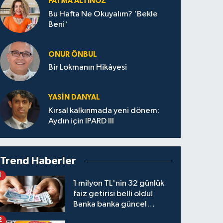
FATMA ALTINÖZ
Bu Hafta Ne Okuyalım? 'Bekle
Beni'
ONUR ÖNBUL
Bir Lokmanın Hikâyesi
YASIN DANYAL
Kırsal kalkınmada yeni dönem:
Aydın için IPARD III
Trend Haberler
1
1 milyon TL'nin 32 günlük
faiz getirisi belli oldu!
Banka banka güncel
kazanç tablosu
2