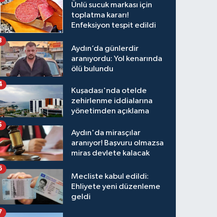
Ünlü sucuk markası için
toplatma kararı!
Enfeksiyon tespit edildi
3
Aydın’da günlerdir
aranıyordu: Yol kenarında
ölü bulundu
4
Kuşadası'nda otelde
zehirlenme iddialarına
yönetimden açıklama
5
Aydın'da mirasçılar
aranıyor! Başvuru olmazsa
miras devlete kalacak
6
Mecliste kabul edildi:
Ehliyete yeni düzenleme
geldi
7