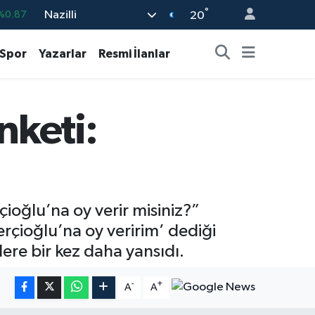
°
Nazilli
%0.18
20
%0.32
Spor
Yazarlar
Resmi İlanlar
%0.38
%0.03
nketi:
9
%-14
%0.87
ioğlu’na oy verir misiniz?”
rçioğlu’na oy veririm’ dediği
lere bir kez daha yansıdı.
-
+
A
A