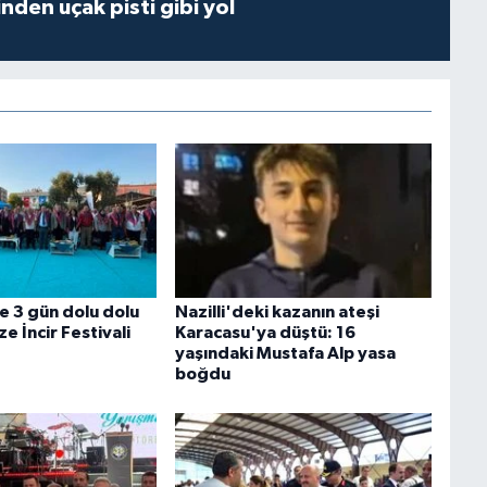
inden uçak pisti gibi yol
e 3 gün dolu dolu
Nazilli'deki kazanın ateşi
e İncir Festivali
Karacasu'ya düştü: 16
yaşındaki Mustafa Alp yasa
boğdu