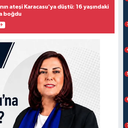
anın ateşi Karacasu'ya düştü: 16 yaşındaki
sa boğdu