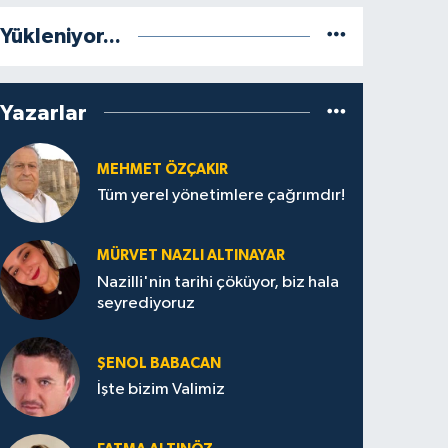
Yükleniyor...
Yazarlar
MEHMET ÖZÇAKIR
Tüm yerel yönetimlere çağrımdır!
MÜRVET NAZLI ALTINAYAR
Nazilli'nin tarihi çöküyor, biz hala
seyrediyoruz
ŞENOL BABACAN
İşte bizim Valimiz