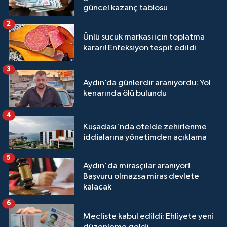
güncel kazanç tablosu
2
Ünlü sucuk markası için toplatma
kararı! Enfeksiyon tespit edildi
3
Aydın’da günlerdir aranıyordu: Yol
kenarında ölü bulundu
4
Kuşadası'nda otelde zehirlenme
iddialarına yönetimden açıklama
5
Aydın'da mirasçılar aranıyor!
Başvuru olmazsa miras devlete
kalacak
6
Mecliste kabul edildi: Ehliyete yeni