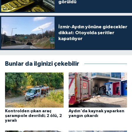
görüldü
İzmir-Aydın yönüne gidecekler
dikkat: Otoyolda şeritler
kapatılıyor
Bunlar da ilginizi çekebilir
Kontrolden çıkan araç
Aydın'da kaynak yaparken
şarampole devrildi; 2 ölü, 2
yangın çıkardı
yaralı