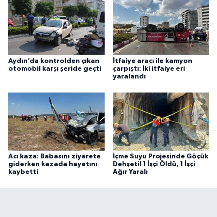
Aydın’da kontrolden çıkan
İtfaiye aracı ile kamyon
otomobil karşı şeride geçti
çarpıştı: İki itfaiye eri
yaralandı
Acı kaza: Babasını ziyarete
İçme Suyu Projesinde Göçük
giderken kazada hayatını
Dehşeti! 1 İşçi Öldü, 1 İşçi
kaybetti
Ağır Yaralı