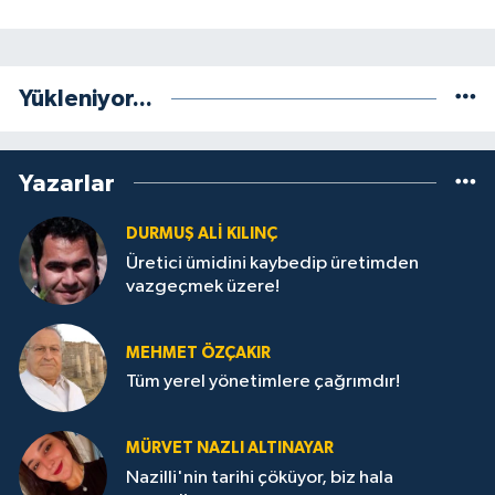
Yükleniyor...
Yazarlar
DURMUŞ ALI KILINÇ
Üretici ümidini kaybedip üretimden
vazgeçmek üzere!
MEHMET ÖZÇAKIR
Tüm yerel yönetimlere çağrımdır!
MÜRVET NAZLI ALTINAYAR
Nazilli'nin tarihi çöküyor, biz hala