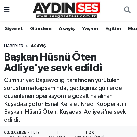
Asayiş
Aydın Nöbetçi Eczaneler
Siyaset
Gündem
Asayiş
Yaşam
Eğitim
Ek
Gündem
Aydın Hava Durumu
HABERLER
ASAYIŞ
Siyaset
Aydin Namaz Vakitleri
Başkan Hüsnü Öten
Adliye'ye sevk edildi
Ekonomi
Aydın Trafik Yoğunluk Haritası
Cumhuriyet Başsavcılığı tarafından yürütülen
Yaşam
Süper Lig Puan Durumu ve Fikstür
soruşturma kapsamında, geçtiğimiz günlerde
düzenlenen operasyon ile gözaltına alınan
Eğitim
Tüm Manşetler
Kuşadası Şoför Esnaf Kefalet Kredi Kooperatifi
Başkanı Hüsnü Öten, Kuşadası Adliyesi'ne sevk
Kültür Sanat
Son Dakika Haberleri
edildi.
Spor
Haber Arşivi
02.07.2026 - 11:17
1
1 DK