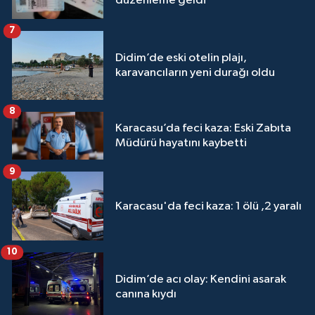
düzenleme geldi
7
Didim’de eski otelin plajı,
karavancıların yeni durağı oldu
8
Karacasu’da feci kaza: Eski Zabıta
Müdürü hayatını kaybetti
9
Karacasu'da feci kaza: 1 ölü ,2 yaralı
10
Didim’de acı olay: Kendini asarak
canına kıydı