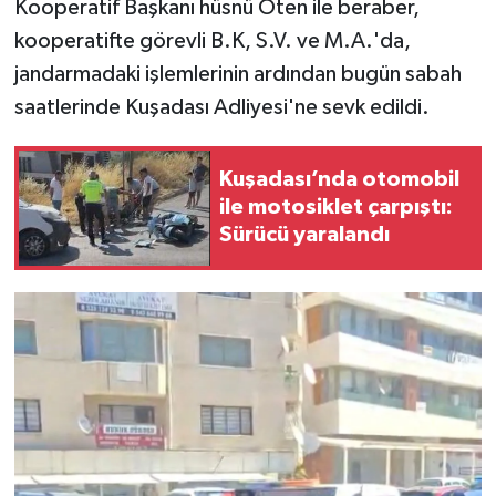
Kooperatif Başkanı hüsnü Öten ile beraber,
kooperatifte görevli B.K, S.V. ve M.A.'da,
jandarmadaki işlemlerinin ardından bugün sabah
saatlerinde Kuşadası Adliyesi'ne sevk edildi.
Kuşadası’nda otomobil
ile motosiklet çarpıştı:
Sürücü yaralandı