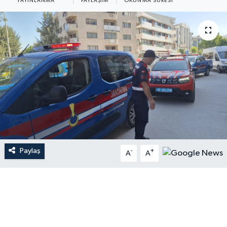
YAYINLANMA
PAYLAŞIM
OKUNMA SÜRESI
Paylaş
-
+
A
A