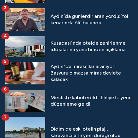
3
Aydın’da günlerdir aranıyordu: Yol
kenarında ölü bulundu
4
Kuşadası'nda otelde zehirlenme
iddialarına yönetimden açıklama
5
Aydın'da mirasçılar aranıyor!
Başvuru olmazsa miras devlete
kalacak
6
Mecliste kabul edildi: Ehliyete yeni
düzenleme geldi
7
Didim’de eski otelin plajı,
karavancıların yeni durağı oldu