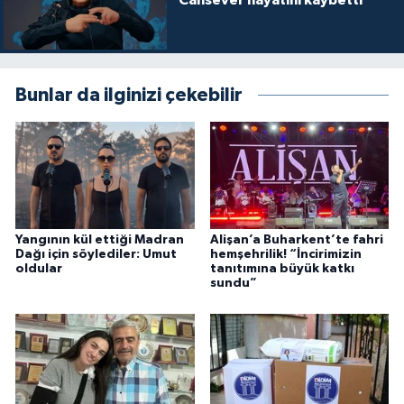
Cansever hayatını kaybetti
Bunlar da ilginizi çekebilir
Yangının kül ettiği Madran
Alişan’a Buharkent’te fahri
Dağı için söylediler: Umut
hemşehrilik! “İncirimizin
oldular
tanıtımına büyük katkı
sundu”