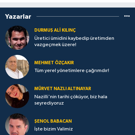
Yazarlar
DURMUŞ ALI KILINÇ
Üretici ümidini kaybedip üretimden
vazgeçmek üzere!
MEHMET ÖZÇAKIR
Tüm yerel yönetimlere çağrımdır!
MÜRVET NAZLI ALTINAYAR
Nazilli'nin tarihi çöküyor, biz hala
seyrediyoruz
ŞENOL BABACAN
İşte bizim Valimiz