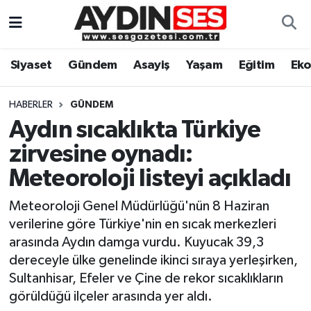
Asayiş
Aydın Nöbetçi Eczaneler
Siyaset
Gündem
Asayiş
Yaşam
Eğitim
Ek
Gündem
Aydın Hava Durumu
HABERLER
GÜNDEM
Siyaset
Aydin Namaz Vakitleri
Aydın sıcaklıkta Türkiye
zirvesine oynadı:
Ekonomi
Aydın Trafik Yoğunluk Haritası
Meteoroloji listeyi açıkladı
Yaşam
Süper Lig Puan Durumu ve Fikstür
Meteoroloji Genel Müdürlüğü'nün 8 Haziran
verilerine göre Türkiye'nin en sıcak merkezleri
Eğitim
Tüm Manşetler
arasında Aydın damga vurdu. Kuyucak 39,3
dereceyle ülke genelinde ikinci sıraya yerleşirken,
Kültür Sanat
Son Dakika Haberleri
Sultanhisar, Efeler ve Çine de rekor sıcaklıkların
görüldüğü ilçeler arasında yer aldı.
Spor
Haber Arşivi