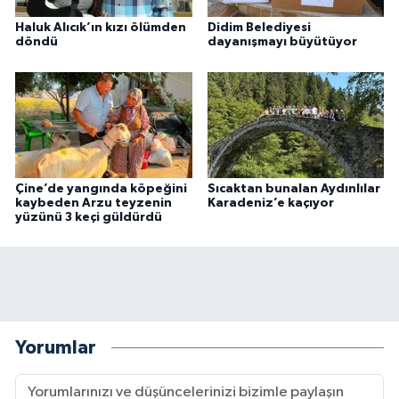
Haluk Alıcık’ın kızı ölümden
Didim Belediyesi
döndü
dayanışmayı büyütüyor
Çine’de yangında köpeğini
Sıcaktan bunalan Aydınlılar
kaybeden Arzu teyzenin
Karadeniz’e kaçıyor
yüzünü 3 keçi güldürdü
Yorumlar