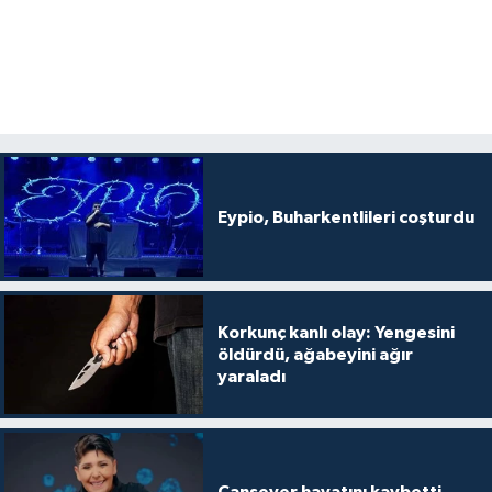
Eypio, Buharkentlileri coşturdu
Korkunç kanlı olay: Yengesini
öldürdü, ağabeyini ağır
yaraladı