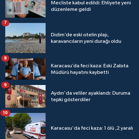
Mecliste kabul edildi: Ehliyete yeni
düzenleme geldi
7
Didim’de eski otelin plajı,
karavancıların yeni durağı oldu
8
Karacasu’da feci kaza: Eski Zabıta
Müdürü hayatını kaybetti
9
Aydın'da veliler ayaklandı: Duruma
tepki gösterdiler
10
Karacasu'da feci kaza: 1 ölü ,2 yaralı