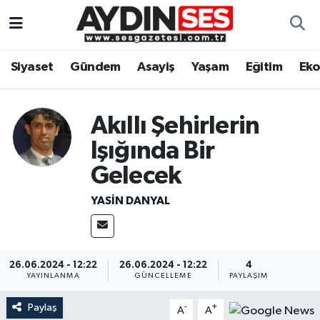
Asayiş
Aydın Nöbetçi Eczaneler
Siyaset
Gündem
Asayiş
Yaşam
Eğitim
Ek
Gündem
Aydın Hava Durumu
Akıllı Şehirlerin
Siyaset
Aydin Namaz Vakitleri
Işığında Bir
Ekonomi
Aydın Trafik Yoğunluk Haritası
Gelecek
Yaşam
Süper Lig Puan Durumu ve Fikstür
YASIN DANYAL
Eğitim
Tüm Manşetler
26.06.2024 - 12:22
26.06.2024 - 12:22
4
Kültür Sanat
Son Dakika Haberleri
YAYINLANMA
GÜNCELLEME
PAYLAŞIM
Paylaş
Spor
Haber Arşivi
-
+
A
A