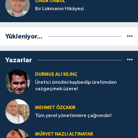
ONUR ÖNBUL
Bir Lokmanın Hikâyesi
Yükleniyor...
Yazarlar
DURMUŞ ALI KILINÇ
Üretici ümidini kaybedip üretimden
vazgeçmek üzere!
MEHMET ÖZÇAKIR
Tüm yerel yönetimlere çağrımdır!
MÜRVET NAZLI ALTINAYAR