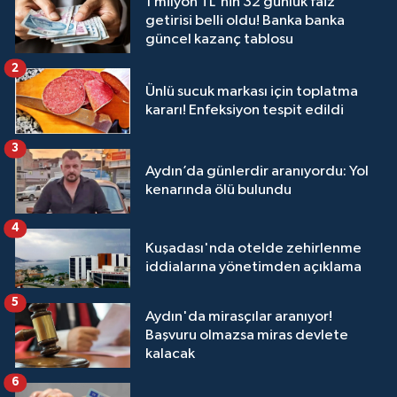
1 milyon TL'nin 32 günlük faiz
getirisi belli oldu! Banka banka
güncel kazanç tablosu
2
Ünlü sucuk markası için toplatma
kararı! Enfeksiyon tespit edildi
3
Aydın’da günlerdir aranıyordu: Yol
kenarında ölü bulundu
4
Kuşadası'nda otelde zehirlenme
iddialarına yönetimden açıklama
5
Aydın'da mirasçılar aranıyor!
Başvuru olmazsa miras devlete
kalacak
6