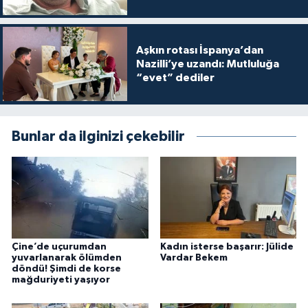
Aşkın rotası İspanya’dan
Nazilli’ye uzandı: Mutluluğa
“evet” dediler
Bunlar da ilginizi çekebilir
Çine’de uçurumdan
Kadın isterse başarır: Jülide
yuvarlanarak ölümden
Vardar Bekem
döndü! Şimdi de korse
mağduriyeti yaşıyor