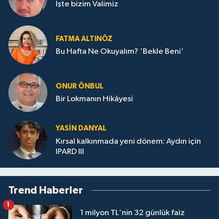
İşte bizim Valimiz
FATMA ALTINÖZ
Bu Hafta Ne Okuyalım? 'Bekle Beni'
ONUR ÖNBUL
Bir Lokmanın Hikâyesi
YASIN DANYAL
Kırsal kalkınmada yeni dönem: Aydın için
IPARD III
Trend Haberler
1
1 milyon TL'nin 32 günlük faiz