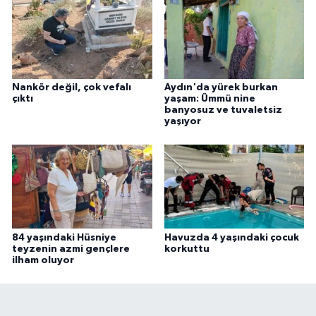
Nankör değil, çok vefalı
Aydın'da yürek burkan
çıktı
yaşam: Ümmü nine
banyosuz ve tuvaletsiz
yaşıyor
84 yaşındaki Hüsniye
Havuzda 4 yaşındaki çocuk
teyzenin azmi gençlere
korkuttu
ilham oluyor