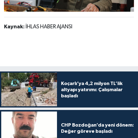
Kaynak:
İHLAS HABER AJANSI
Koçarlı’ya 4,2 milyon TL’lik
altyapı yatırımı: Çalışmalar
başladı
CHP Bozdoğan’da yeni dönem:
Değer göreve başladı