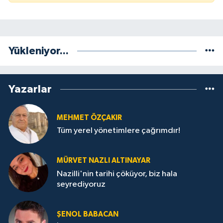
Yükleniyor...
Yazarlar
MEHMET ÖZÇAKIR
Tüm yerel yönetimlere çağrımdır!
MÜRVET NAZLI ALTINAYAR
Nazilli'nin tarihi çöküyor, biz hala
seyrediyoruz
ŞENOL BABACAN