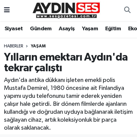
Asayiş
Aydın Nöbetçi Eczaneler
Siyaset
Gündem
Asayiş
Yaşam
Eğitim
Ek
Gündem
Aydın Hava Durumu
HABERLER
YAŞAM
Siyaset
Aydin Namaz Vakitleri
Yılların emektarı Aydın'da
tekrar çalıştı
Ekonomi
Aydın Trafik Yoğunluk Haritası
Aydın'da antika dükkanı işleten emekli polis
Yaşam
Süper Lig Puan Durumu ve Fikstür
Mustafa Demirel, 1980 öncesine ait Finlandiya
yapımı uydu telefonunu tamir ederek yeniden
Eğitim
Tüm Manşetler
çalışır hale getirdi. Bir dönem filmlerde ajanların
kullandığı ve doğrudan uyduya bağlanarak iletişim
Kültür Sanat
Son Dakika Haberleri
sağlayan cihaz, artık koleksiyonluk bir parça
olarak saklanacak.
Spor
Haber Arşivi