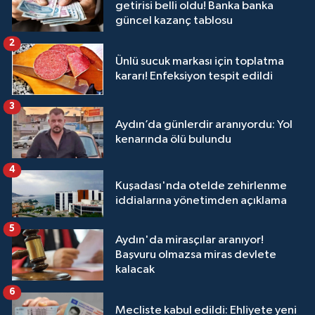
getirisi belli oldu! Banka banka
güncel kazanç tablosu
2
Ünlü sucuk markası için toplatma
kararı! Enfeksiyon tespit edildi
3
Aydın’da günlerdir aranıyordu: Yol
kenarında ölü bulundu
4
Kuşadası'nda otelde zehirlenme
iddialarına yönetimden açıklama
5
Aydın'da mirasçılar aranıyor!
Başvuru olmazsa miras devlete
kalacak
6
Mecliste kabul edildi: Ehliyete yeni