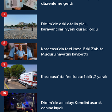
düzenleme geldi
7
Didim’de eski otelin plajı,
karavancıların yeni durağı oldu
8
Karacasu’da feci kaza: Eski Zabıta
Müdürü hayatını kaybetti
9
Karacasu'da feci kaza: 1 ölü ,2 yaralı
10
Didim’de acı olay: Kendini asarak
canına kıydı