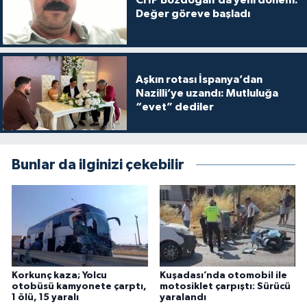
CHP Bozdoğan’da yeni dönem:
Değer göreve başladı
Aşkın rotası İspanya’dan
Nazilli’ye uzandı: Mutluluğa
“evet” dediler
Bunlar da ilginizi çekebilir
Korkunç kaza; Yolcu
Kuşadası’nda otomobil ile
otobüsü kamyonete çarptı,
motosiklet çarpıştı: Sürücü
1 ölü, 15 yaralı
yaralandı