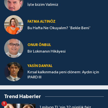
İşte bizim Valimiz
FATMA ALTINÖZ
Bu Hafta Ne Okuyalım? 'Bekle Beni'
ONUR ÖNBUL
Bir Lokmanın Hikâyesi
YASIN DANYAL
Kırsal kalkınmada yeni dönem: Aydın için
IPARD III
Trend Haberler
1
1 milyon TL'nin 32 günlük faiz