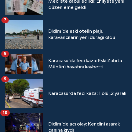
Mecliste kabul edildi: Ehliyete yeni
düzenleme geldi
7
Didim’de eski otelin plajı,
karavancıların yeni durağı oldu
8
Karacasu’da feci kaza: Eski Zabıta
Müdürü hayatını kaybetti
9
Karacasu'da feci kaza: 1 ölü ,2 yaralı
10
Didim’de acı olay: Kendini asarak
canına kıydı