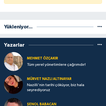
Yükleniyor...
Yazarlar
MEHMET ÖZÇAKIR
Tüm yerel yönetimlere çağrımdır!
MÜRVET NAZLI ALTINAYAR
Nazilli'nin tarihi çöküyor, biz hala
seyrediyoruz
ŞENOL BABACAN