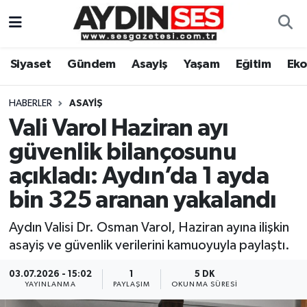
Asayiş
Aydın Nöbetçi Eczaneler
Siyaset
Gündem
Asayiş
Yaşam
Eğitim
Ek
Gündem
Aydın Hava Durumu
HABERLER
ASAYIŞ
Siyaset
Aydin Namaz Vakitleri
Vali Varol Haziran ayı
güvenlik bilançosunu
Ekonomi
Aydın Trafik Yoğunluk Haritası
açıkladı: Aydın’da 1 ayda
Yaşam
Süper Lig Puan Durumu ve Fikstür
bin 325 aranan yakalandı
Aydın Valisi Dr. Osman Varol, Haziran ayına ilişkin
Eğitim
Tüm Manşetler
asayiş ve güvenlik verilerini kamuoyuyla paylaştı.
Kültür Sanat
Son Dakika Haberleri
03.07.2026 - 15:02
1
5 DK
YAYINLANMA
PAYLAŞIM
OKUNMA SÜRESI
Spor
Haber Arşivi