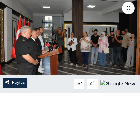
Paylaş
-
+
A
A