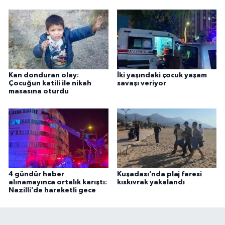
Kan donduran olay:
İki yaşındaki çocuk yaşam
Çocuğun katili ile nikah
savaşı veriyor
masasına oturdu
4 gündür haber
Kuşadası’nda plaj faresi
alınamayınca ortalık karıştı:
kıskıvrak yakalandı
Nazilli’de hareketli gece