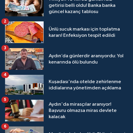
getirisi belli oldu! Banka banka
güncel kazanç tablosu
2
Ünlü sucuk markası için toplatma
kararı! Enfeksiyon tespit edildi
3
Aydın’da günlerdir aranıyordu: Yol
kenarında ölü bulundu
4
Kuşadası'nda otelde zehirlenme
iddialarına yönetimden açıklama
5
Aydın'da mirasçılar aranıyor!
Başvuru olmazsa miras devlete
kalacak
6