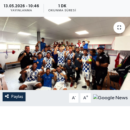
13.05.2026 - 10:46
1 DK
YAYINLANMA
OKUNMA SÜRESI
Paylaş
-
+
A
A