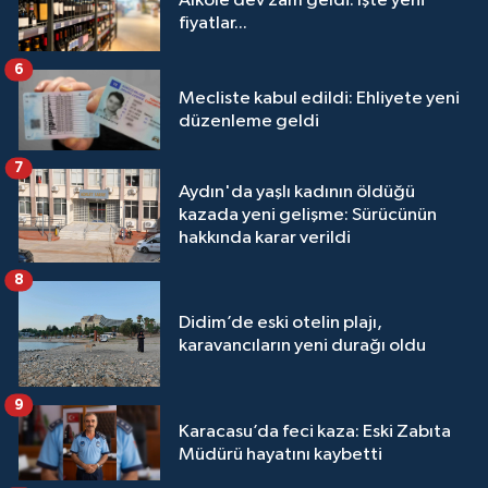
Alkole dev zam geldi: İşte yeni
fiyatlar...
6
Mecliste kabul edildi: Ehliyete yeni
düzenleme geldi
7
Aydın'da yaşlı kadının öldüğü
kazada yeni gelişme: Sürücünün
hakkında karar verildi
8
Didim’de eski otelin plajı,
karavancıların yeni durağı oldu
9
Karacasu’da feci kaza: Eski Zabıta
Müdürü hayatını kaybetti