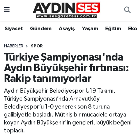
Asayiş
Aydın Nöbetçi Eczaneler
Siyaset
Gündem
Asayiş
Yaşam
Eğitim
Ek
Gündem
Aydın Hava Durumu
HABERLER
SPOR
Siyaset
Aydin Namaz Vakitleri
Türkiye Şampiyonası'nda
Aydın Büyükşehir fırtınası:
Ekonomi
Aydın Trafik Yoğunluk Haritası
Rakip tanımıyorlar
Yaşam
Süper Lig Puan Durumu ve Fikstür
Aydın Büyükşehir Belediyespor U19 Takımı,
Türkiye Şampiyonası’nda Arnavutköy
Eğitim
Tüm Manşetler
Belediyespor’u 1-0 yenerek son 8 turuna
galibiyetle başladı. Müthiş bir mücadele ortaya
Kültür Sanat
Son Dakika Haberleri
koyan Aydın Büyükşehir’in gençleri, büyük beğeni
topladı.
Spor
Haber Arşivi