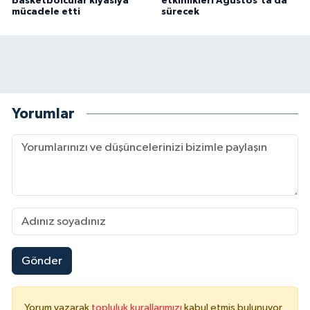
basketbolcular kıyasıya
etkinlikleri Ağustos’ta da
mücadele etti
sürecek
Yorumlar
Gönder
Yorum yazarak
topluluk kurallarımızı
kabul etmiş bulunuyor