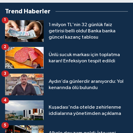
Trend Haberler
1
1 milyon TL'nin 32 günlük faiz
getirisi belli oldu! Banka banka
güncel kazanç tablosu
2
Ünlü sucuk markası için toplatma
kararı! Enfeksiyon tespit edildi
3
Aydın’da günlerdir aranıyordu: Yol
kenarında ölü bulundu
4
Kuşadası'nda otelde zehirlenme
iddialarına yönetimden açıklama
5