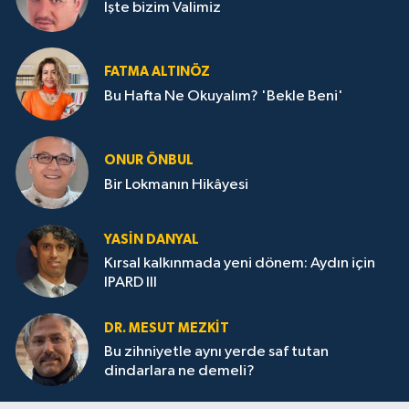
İşte bizim Valimiz
FATMA ALTINÖZ
Bu Hafta Ne Okuyalım? 'Bekle Beni'
ONUR ÖNBUL
Bir Lokmanın Hikâyesi
YASIN DANYAL
Kırsal kalkınmada yeni dönem: Aydın için
IPARD III
DR. MESUT MEZKIT
Bu zihniyetle aynı yerde saf tutan
dindarlara ne demeli?