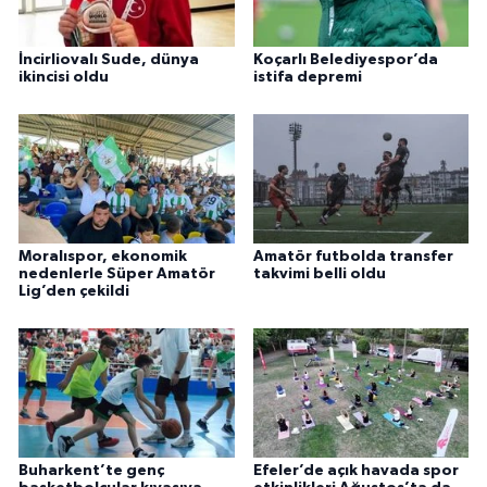
İncirliovalı Sude, dünya
Koçarlı Belediyespor’da
ikincisi oldu
istifa depremi
Moralıspor, ekonomik
Amatör futbolda transfer
nedenlerle Süper Amatör
takvimi belli oldu
Lig’den çekildi
Buharkent’te genç
Efeler’de açık havada spor