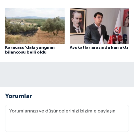
Karacasu'daki yangının
Avukatlar arasında kan aktı
bilançosu belli oldu
Yorumlar