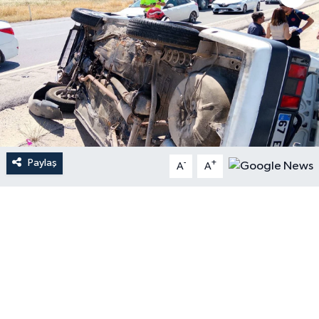
Paylaş
-
+
A
A