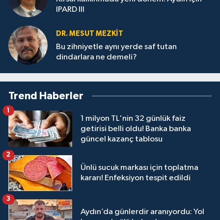
IPARD III
DR. MESUT MEZKIT
Bu zihniyetle aynı yerde saf tutan
dindarlara ne demeli?
Trend Haberler
1
1 milyon TL'nin 32 günlük faiz
getirisi belli oldu! Banka banka
güncel kazanç tablosu
2
Ünlü sucuk markası için toplatma
kararı! Enfeksiyon tespit edildi
3
Aydın’da günlerdir aranıyordu: Yol