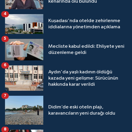
kenarında ölü bulundu
4
Kuşadası'nda otelde zehirlenme
iddialarına yönetimden açıklama
5
Mecliste kabul edildi: Ehliyete yeni
düzenleme geldi
6
Aydın'da yaşlı kadının öldüğü
kazada yeni gelişme: Sürücünün
hakkında karar verildi
7
Didim’de eski otelin plajı,
karavancıların yeni durağı oldu
8