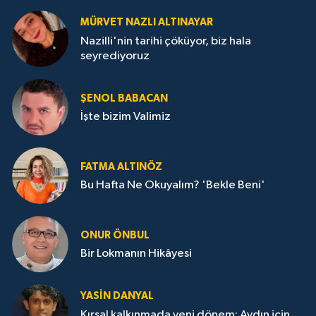
MÜRVET NAZLI ALTINAYAR
Nazilli'nin tarihi çöküyor, biz hala
seyrediyoruz
ŞENOL BABACAN
İşte bizim Valimiz
FATMA ALTINÖZ
Bu Hafta Ne Okuyalım? 'Bekle Beni'
ONUR ÖNBUL
Bir Lokmanın Hikâyesi
YASIN DANYAL
Kırsal kalkınmada yeni dönem: Aydın için