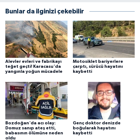
Bunlar da ilginizi çekebilir
Alevler evleri ve fabrikayı
Motosiklet bariyerlere
teğet geçti! Karacasu'da
çarptı, sürücü hayatını
yangınla yoğun mücadele
kaybetti
Bozdoğan'da acı olay:
Genç doktor denizde
Domuz sanıp ateş etti,
boğularak hayatını
babasının ölümüne neden
kaybetti
oldu