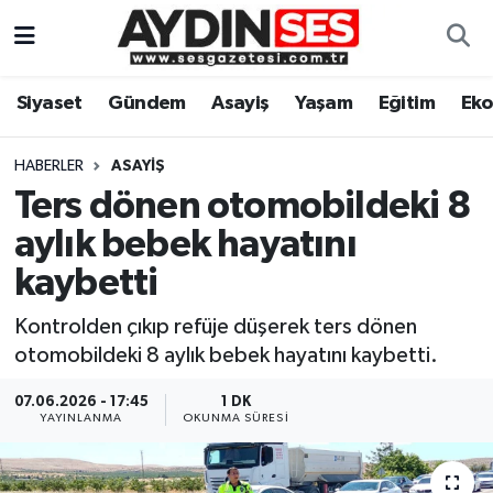
Asayiş
Aydın Nöbetçi Eczaneler
Siyaset
Gündem
Asayiş
Yaşam
Eğitim
Ek
Gündem
Aydın Hava Durumu
HABERLER
ASAYIŞ
Siyaset
Aydin Namaz Vakitleri
Ters dönen otomobildeki 8
aylık bebek hayatını
Ekonomi
Aydın Trafik Yoğunluk Haritası
kaybetti
Yaşam
Süper Lig Puan Durumu ve Fikstür
Kontrolden çıkıp refüje düşerek ters dönen
otomobildeki 8 aylık bebek hayatını kaybetti.
Eğitim
Tüm Manşetler
07.06.2026 - 17:45
1 DK
Kültür Sanat
Son Dakika Haberleri
YAYINLANMA
OKUNMA SÜRESI
Spor
Haber Arşivi