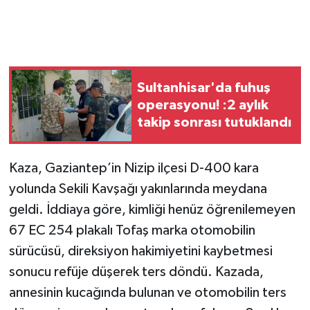
Sultanhisar'da fuhuş
operasyonu! :2 aylık
takip sonrası tutuklandı
Kaza, Gaziantep’in Nizip ilçesi D-400 kara
yolunda Sekili Kavşağı yakınlarında meydana
geldi. İddiaya göre, kimliği henüz öğrenilemeyen
67 EC 254 plakalı Tofaş marka otomobilin
sürücüsü, direksiyon hakimiyetini kaybetmesi
sonucu refüje düşerek ters döndü. Kazada,
annesinin kucağında bulunan ve otomobilin ters