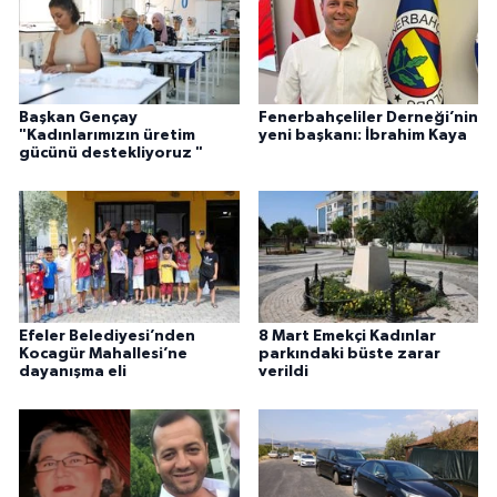
Başkan Gençay
Fenerbahçeliler Derneği’nin
"Kadınlarımızın üretim
yeni başkanı: İbrahim Kaya
gücünü destekliyoruz "
Efeler Belediyesi’nden
8 Mart Emekçi Kadınlar
Kocagür Mahallesi’ne
parkındaki büste zarar
dayanışma eli
verildi