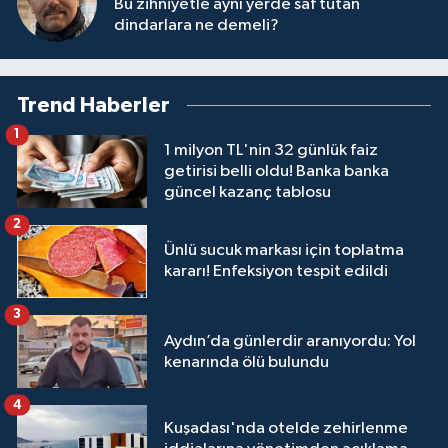
Bu zihniyetle aynı yerde saf tutan
dindarlara ne demeli?
Trend Haberler
1
1 milyon TL'nin 32 günlük faiz
getirisi belli oldu! Banka banka
güncel kazanç tablosu
2
Ünlü sucuk markası için toplatma
kararı! Enfeksiyon tespit edildi
3
Aydın’da günlerdir aranıyordu: Yol
kenarında ölü bulundu
4
Kuşadası'nda otelde zehirlenme