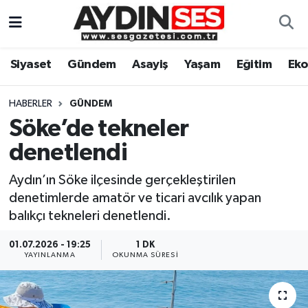
Asayiş
Aydın Nöbetçi Eczaneler
Siyaset
Gündem
Asayiş
Yaşam
Eğitim
Ek
Gündem
Aydın Hava Durumu
HABERLER
GÜNDEM
Siyaset
Aydin Namaz Vakitleri
Söke’de tekneler
denetlendi
Ekonomi
Aydın Trafik Yoğunluk Haritası
Aydın’ın Söke ilçesinde gerçekleştirilen
Yaşam
Süper Lig Puan Durumu ve Fikstür
denetimlerde amatör ve ticari avcılık yapan
balıkçı tekneleri denetlendi.
Eğitim
Tüm Manşetler
01.07.2026 - 19:25
1 DK
YAYINLANMA
OKUNMA SÜRESI
Kültür Sanat
Son Dakika Haberleri
Spor
Haber Arşivi