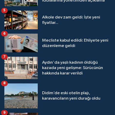
iddialarına yönetimden açıklama
5
Alkole dev zam geldi: İşte yeni
fiyatlar...
6
Mecliste kabul edildi: Ehliyete yeni
düzenleme geldi
7
Aydın'da yaşlı kadının öldüğü
kazada yeni gelişme: Sürücünün
hakkında karar verildi
8
Didim’de eski otelin plajı,
karavancıların yeni durağı oldu
9