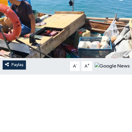
Paylaş
-
+
A
A