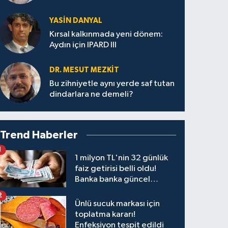
YASIN DANYAL
Kırsal kalkınmada yeni dönem:
Aydın için IPARD III
DR. MESUT MEZKIT
Bu zihniyetle aynı yerde saf tutan
dindarlara ne demeli?
Trend Haberler
1
1 milyon TL'nin 32 günlük
faiz getirisi belli oldu!
Banka banka güncel
kazanç tablosu
2
Ünlü sucuk markası için
toplatma kararı!
Enfeksiyon tespit edildi