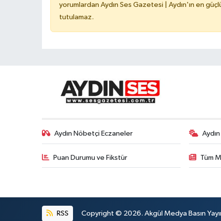
yorumlardan Aydın Ses Gazetesi | Aydın'ın en güçlü
tutulamaz.
Aydın Nöbetçi Eczaneler
Aydın
Puan Durumu ve Fikstür
Tüm M
RSS
Copyright © 2026. Akgül Medya Basın Yayın M