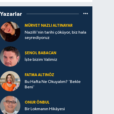
Yazarlar
MÜRVET NAZLI ALTINAYAR
Nazilli'nin tarihi çöküyor, biz hala
seyrediyoruz
ŞENOL BABACAN
İşte bizim Valimiz
FATMA ALTINÖZ
Bu Hafta Ne Okuyalım? 'Bekle
Beni'
ONUR ÖNBUL
Bir Lokmanın Hikâyesi