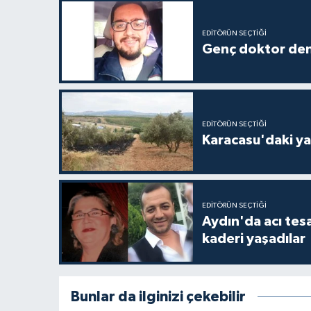
EDITÖRÜN SEÇTIĞI
Genç doktor den
EDITÖRÜN SEÇTIĞI
Karacasu'daki ya
EDITÖRÜN SEÇTIĞI
Aydın'da acı tes
kaderi yaşadılar
Bunlar da ilginizi çekebilir