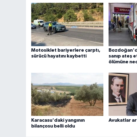
Motosiklet bariyerlere çarptı,
Bozdoğan'da
sürücü hayatını kaybetti
sanıp ateş e
ölümüne ne
Karacasu'daki yangının
Avukatlar ar
bilançosu belli oldu