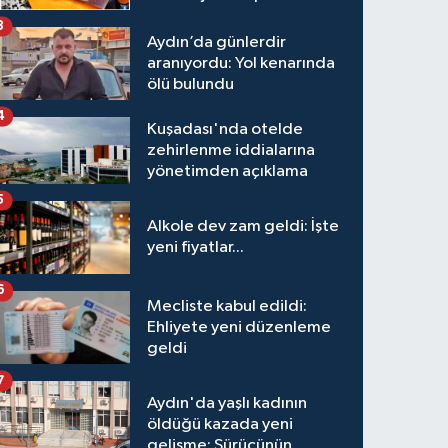
3
Aydın’da günlerdir
aranıyordu: Yol kenarında
ölü bulundu
4
Kuşadası'nda otelde
zehirlenme iddialarına
yönetimden açıklama
5
Alkole dev zam geldi: İşte
yeni fiyatlar...
6
Mecliste kabul edildi:
Ehliyete yeni düzenleme
geldi
7
Aydın'da yaşlı kadının
öldüğü kazada yeni
gelişme: Sürücünün