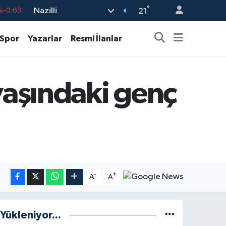
°
Nazilli
21
704
%0
%-0.08
Spor
Yazarlar
Resmi İlanlar
143
%0
%0.45
yaşındaki genç
99
%70
-
+
A
A
Yükleniyor...