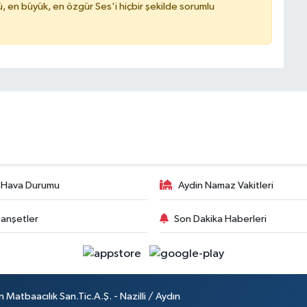
, en büyük, en özgür Ses'i hiçbir şekilde sorumlu
 Hava Durumu
Aydin Namaz Vakitleri
anşetler
Son Dakika Haberleri
atbaacılık San.Tic.A.Ş. - Nazilli / Aydın