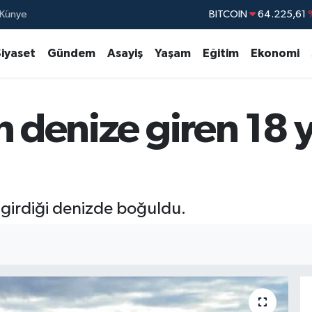
Künye
DOLAR
47,6
EURO
55,0406
Siyaset
Gündem
Asayiş
Yaşam
Eğitim
Ekonomi
STERLİN
64,2
GRAM ALTIN
6510.40
n denize giren 18 
BİST100
13.7
 girdiği denizde boğuldu.