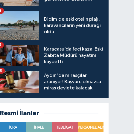
hakkında karar verildi
8
Didim’de eski otelin plajı,
karavancıların yeni durağı
oldu
9
Karacasu’da feci kaza: Eski
Zabıta Müdürü hayatını
kaybetti
10
Aydın'da mirasçılar
aranıyor! Başvuru olmazsa
miras devlete kalacak
Resmi İlanlar