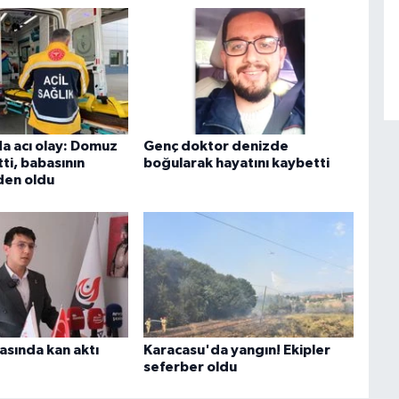
 acı olay: Domuz
Genç doktor denizde
tti, babasının
boğularak hayatını kaybetti
den oldu
asında kan aktı
Karacasu'da yangın! Ekipler
seferber oldu