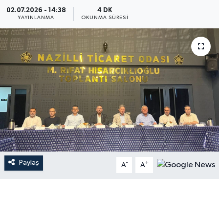
02.07.2026 - 14:38
4 DK
YAYINLANMA
OKUNMA SÜRESI
Paylaş
-
+
A
A