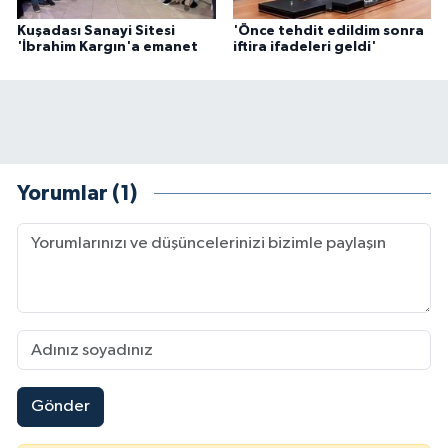
Kuşadası Sanayi Sitesi
'Önce tehdit edildim sonra
'İbrahim Kargın'a emanet
iftira ifadeleri geldi'
Yorumlar (1)
Gönder