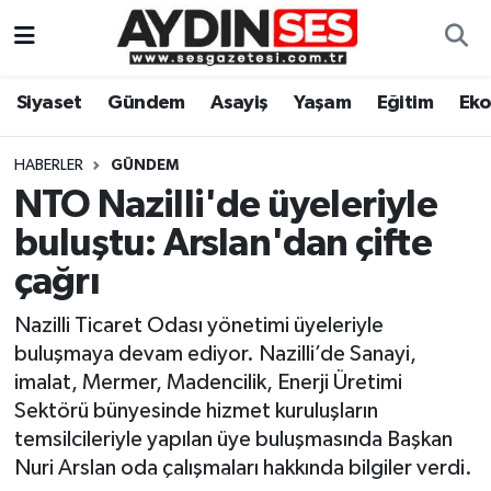
Asayiş
Aydın Nöbetçi Eczaneler
Siyaset
Gündem
Asayiş
Yaşam
Eğitim
Ek
Gündem
Aydın Hava Durumu
HABERLER
GÜNDEM
Siyaset
Aydin Namaz Vakitleri
NTO Nazilli'de üyeleriyle
buluştu: Arslan'dan çifte
Ekonomi
Aydın Trafik Yoğunluk Haritası
çağrı
Yaşam
Süper Lig Puan Durumu ve Fikstür
Nazilli Ticaret Odası yönetimi üyeleriyle
buluşmaya devam ediyor. Nazilli’de Sanayi,
Eğitim
Tüm Manşetler
imalat, Mermer, Madencilik, Enerji Üretimi
Sektörü bünyesinde hizmet kuruluşların
Kültür Sanat
Son Dakika Haberleri
temsilcileriyle yapılan üye buluşmasında Başkan
Nuri Arslan oda çalışmaları hakkında bilgiler verdi.
Spor
Haber Arşivi