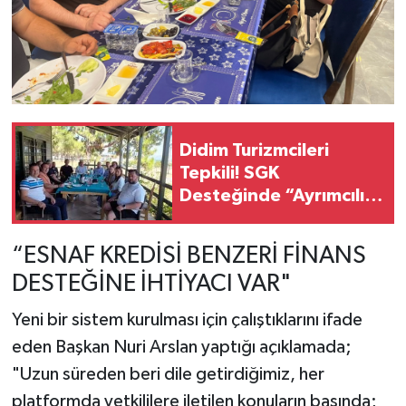
Didim Turizmcileri
Tepkili! SGK
Desteğinde “Ayrımcılık
Son Bulsun” Çağrısı
“ESNAF KREDİSİ BENZERİ FİNANS
DESTEĞİNE İHTİYACI VAR"
Yeni bir sistem kurulması için çalıştıklarını ifade
eden Başkan Nuri Arslan yaptığı açıklamada;
"Uzun süreden beri dile getirdiğimiz, her
platformda yetkililere iletilen konuların başında;