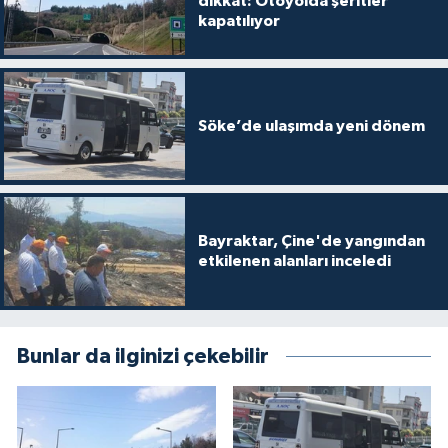
dikkat: Otoyolda şeritler
kapatılıyor
Söke’de ulaşımda yeni dönem
Bayraktar, Çine'de yangından
etkilenen alanları inceledi
Bunlar da ilginizi çekebilir