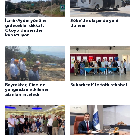
İzmir-Aydın yönüne
Söke’de ulaşımda yeni
gidecekler dikkat:
dönem
Otoyolda şeritler
kapatılıyor
Bayraktar, Çine'de
Buharkent’te tatlı rekabet
yangından etkilenen
alanları inceledi