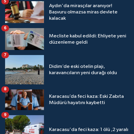
5
Aydın'da mirasçılar aranıyor!
Başvuru olmazsa miras devlete
kalacak
6
Mecliste kabul edildi: Ehliyete yeni
düzenleme geldi
7
Didim’de eski otelin plajı,
karavancıların yeni durağı oldu
8
Karacasu’da feci kaza: Eski Zabıta
Müdürü hayatını kaybetti
9
Karacasu'da feci kaza: 1 ölü ,2 yaralı