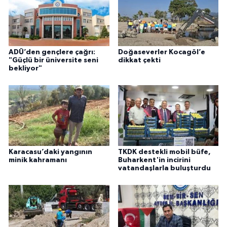
ADÜ’den gençlere çağrı:
Doğaseverler Kocagöl’e
"Güçlü bir üniversite seni
dikkat çekti
bekliyor"
Karacasu’daki yangının
TKDK destekli mobil büfe,
minik kahramanı
Buharkent'in incirini
vatandaşlarla buluşturdu