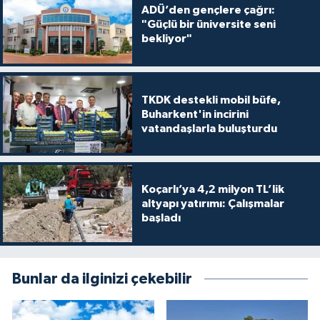
ADÜ’den gençlere çağrı:
"Güçlü bir üniversite seni
bekliyor"
TKDK destekli mobil büfe,
Buharkent'in incirini
vatandaşlarla buluşturdu
Koçarlı’ya 4,2 milyon TL’lik
altyapı yatırımı: Çalışmalar
başladı
Bunlar da ilginizi çekebilir