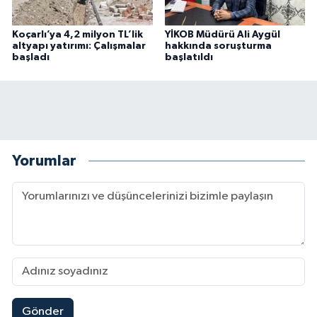
Koçarlı’ya 4,2 milyon TL’lik
YİKOB Müdürü Ali Aygül
altyapı yatırımı: Çalışmalar
hakkında soruşturma
başladı
başlatıldı
Yorumlar
Gönder