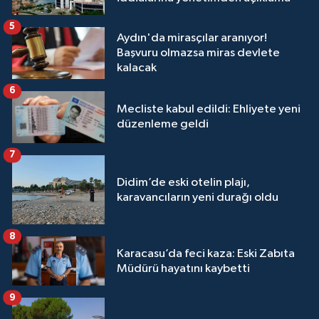
5
Aydın'da mirasçılar aranıyor!
Başvuru olmazsa miras devlete
kalacak
6
Mecliste kabul edildi: Ehliyete yeni
düzenleme geldi
7
Didim’de eski otelin plajı,
karavancıların yeni durağı oldu
8
Karacasu’da feci kaza: Eski Zabıta
Müdürü hayatını kaybetti
9