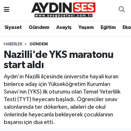
Asayiş
Aydın Nöbetçi Eczaneler
Siyaset
Gündem
Asayiş
Yaşam
Eğitim
Ek
Gündem
Aydın Hava Durumu
HABERLER
GÜNDEM
Siyaset
Aydin Namaz Vakitleri
Nazilli'de YKS maratonu
start aldı
Ekonomi
Aydın Trafik Yoğunluk Haritası
Aydın’ın Nazilli ilçesinde üniversite hayali kuran
Yaşam
Süper Lig Puan Durumu ve Fikstür
binlerce aday için Yükseköğretim Kurumları
Sınavı’nın (YKS) ilk oturumu olan Temel Yeterlilik
Eğitim
Tüm Manşetler
Testi (TYT) heyecanı başladı. Öğrenciler sınav
salonlarında ter dökerken, aileleri de okul
Kültür Sanat
Son Dakika Haberleri
önlerinde heyecanla bekleyerek çocuklarının
başarısı için dua etti.
Spor
Haber Arşivi