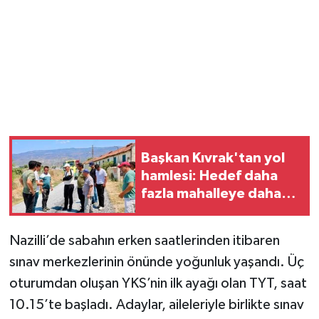
Başkan Kıvrak'tan yol
hamlesi: Hedef daha
fazla mahalleye daha
hızlı hizmet
Nazilli’de sabahın erken saatlerinden itibaren
sınav merkezlerinin önünde yoğunluk yaşandı. Üç
oturumdan oluşan YKS’nin ilk ayağı olan TYT, saat
10.15’te başladı. Adaylar, aileleriyle birlikte sınav