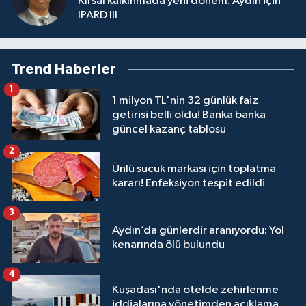
Kırsal kalkınmada yeni dönem: Aydın için
IPARD III
Trend Haberler
1
1 milyon TL'nin 32 günlük faiz
getirisi belli oldu! Banka banka
güncel kazanç tablosu
2
Ünlü sucuk markası için toplatma
kararı! Enfeksiyon tespit edildi
3
Aydın’da günlerdir aranıyordu: Yol
kenarında ölü bulundu
4
Kuşadası'nda otelde zehirlenme
iddialarına yönetimden açıklama