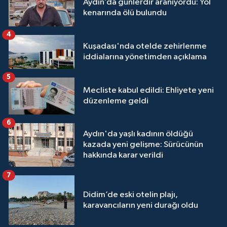
Aydın’da günlerdir aranıyordu: Yol
kenarında ölü bulundu
4
Kuşadası'nda otelde zehirlenme
iddialarına yönetimden açıklama
5
Mecliste kabul edildi: Ehliyete yeni
düzenleme geldi
6
Aydın'da yaşlı kadının öldüğü
kazada yeni gelişme: Sürücünün
hakkında karar verildi
7
Didim’de eski otelin plajı,
karavancıların yeni durağı oldu