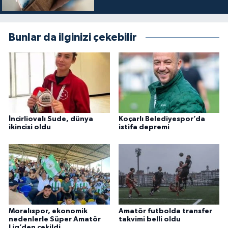
Bunlar da ilginizi çekebilir
İncirliovalı Sude, dünya
Koçarlı Belediyespor’da
ikincisi oldu
istifa depremi
Moralıspor, ekonomik
Amatör futbolda transfer
nedenlerle Süper Amatör
takvimi belli oldu
Lig’den çekildi