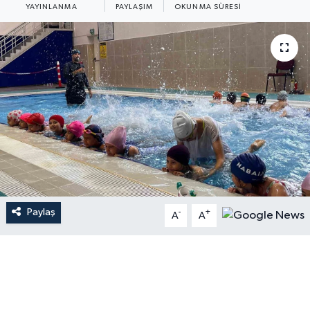
YAYINLANMA
PAYLAŞIM
OKUNMA SÜRESI
Paylaş
-
+
A
A