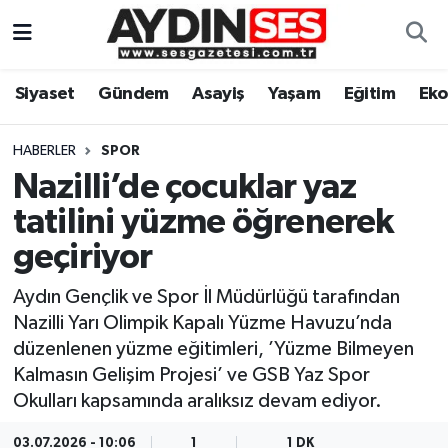
Asayiş
Aydın Nöbetçi Eczaneler
Siyaset
Gündem
Asayiş
Yaşam
Eğitim
Ek
Gündem
Aydın Hava Durumu
HABERLER
SPOR
Siyaset
Aydin Namaz Vakitleri
Nazilli’de çocuklar yaz
tatilini yüzme öğrenerek
Ekonomi
Aydın Trafik Yoğunluk Haritası
geçiriyor
Yaşam
Süper Lig Puan Durumu ve Fikstür
Aydın Gençlik ve Spor İl Müdürlüğü tarafından
Nazilli Yarı Olimpik Kapalı Yüzme Havuzu’nda
Eğitim
Tüm Manşetler
düzenlenen yüzme eğitimleri, ’Yüzme Bilmeyen
Kalmasın Gelişim Projesi’ ve GSB Yaz Spor
Kültür Sanat
Son Dakika Haberleri
Okulları kapsamında aralıksız devam ediyor.
Spor
Haber Arşivi
03.07.2026 - 10:06
1
1 DK