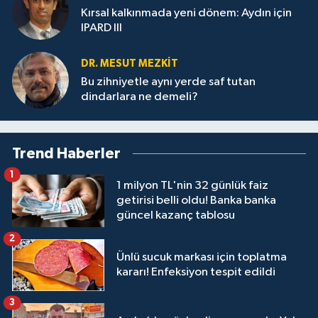
Kırsal kalkınmada yeni dönem: Aydın için
IPARD III
DR. MESUT MEZKIT
Bu zihniyetle aynı yerde saf tutan
dindarlara ne demeli?
Trend Haberler
1
1 milyon TL'nin 32 günlük faiz
getirisi belli oldu! Banka banka
güncel kazanç tablosu
2
Ünlü sucuk markası için toplatma
kararı! Enfeksiyon tespit edildi
3