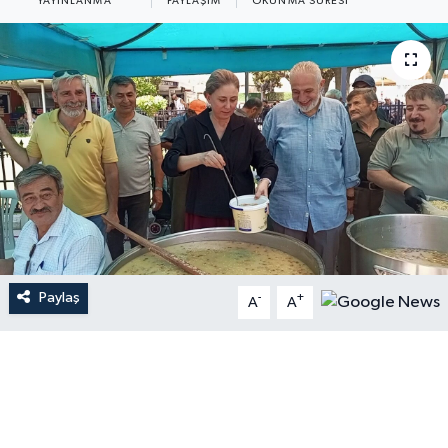
YAYINLANMA
PAYLAŞIM
OKUNMA SÜRESI
Paylaş
-
+
A
A