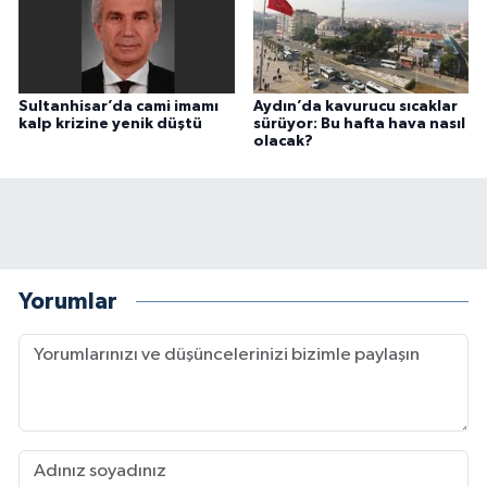
Sultanhisar’da cami imamı
Aydın’da kavurucu sıcaklar
kalp krizine yenik düştü
sürüyor: Bu hafta hava nasıl
olacak?
Yorumlar