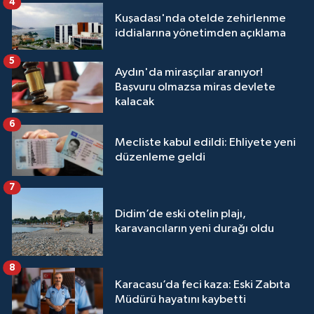
4
Kuşadası'nda otelde zehirlenme
iddialarına yönetimden açıklama
5
Aydın'da mirasçılar aranıyor!
Başvuru olmazsa miras devlete
kalacak
6
Mecliste kabul edildi: Ehliyete yeni
düzenleme geldi
7
Didim’de eski otelin plajı,
karavancıların yeni durağı oldu
8
Karacasu’da feci kaza: Eski Zabıta
Müdürü hayatını kaybetti