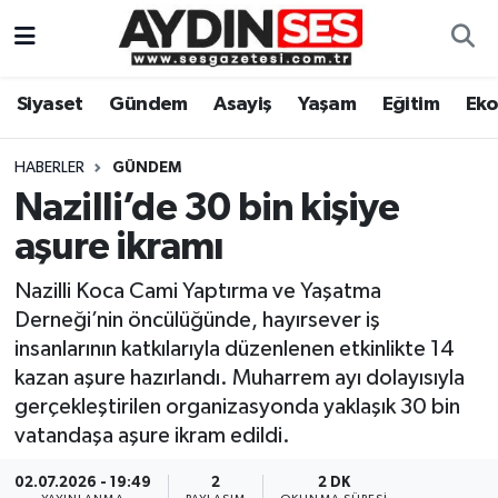
Asayiş
Aydın Nöbetçi Eczaneler
Siyaset
Gündem
Asayiş
Yaşam
Eğitim
Ek
Gündem
Aydın Hava Durumu
HABERLER
GÜNDEM
Siyaset
Aydin Namaz Vakitleri
Nazilli’de 30 bin kişiye
aşure ikramı
Ekonomi
Aydın Trafik Yoğunluk Haritası
Nazilli Koca Cami Yaptırma ve Yaşatma
Yaşam
Süper Lig Puan Durumu ve Fikstür
Derneği’nin öncülüğünde, hayırsever iş
insanlarının katkılarıyla düzenlenen etkinlikte 14
Eğitim
Tüm Manşetler
kazan aşure hazırlandı. Muharrem ayı dolayısıyla
gerçekleştirilen organizasyonda yaklaşık 30 bin
Kültür Sanat
Son Dakika Haberleri
vatandaşa aşure ikram edildi.
Spor
Haber Arşivi
02.07.2026 - 19:49
2
2 DK