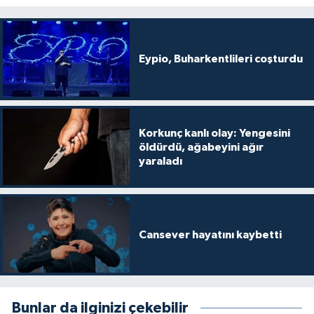
Eypio, Buharkentlileri coşturdu
Korkunç kanlı olay: Yengesini
öldürdü, ağabeyini ağır
yaraladı
Cansever hayatını kaybetti
Bunlar da ilginizi çekebilir