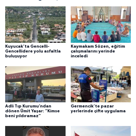
Kuyucak’ta Gencelli-
Kaymakam Sözen, eğitim
Gencellidere yolu asfaltla
çalışmalarını yerinde
buluşuyor
inceledi
Adli Tıp Kurumu’ndan
Germencik’te pazar
dönen Ümit Yaşar: “Kimse
yerlerinde çifte uygulama
beni yıldıramaz”