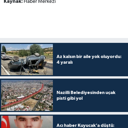
Kaynak:
Haber Merkezi
Az kalsın bir aile yok oluyordu:
4 yaralı
Nazilli Belediyesinden uçak
pisti gibi yol
Acı haber Kuyucak’a düştü: