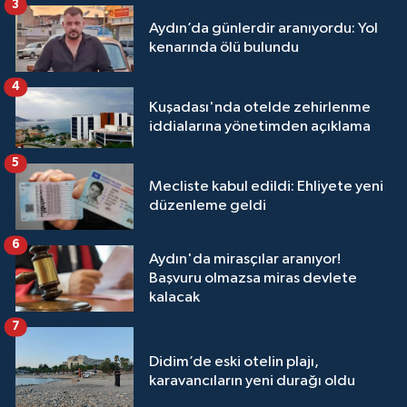
3
Aydın’da günlerdir aranıyordu: Yol
kenarında ölü bulundu
4
Kuşadası'nda otelde zehirlenme
iddialarına yönetimden açıklama
5
Mecliste kabul edildi: Ehliyete yeni
düzenleme geldi
6
Aydın'da mirasçılar aranıyor!
Başvuru olmazsa miras devlete
kalacak
7
Didim’de eski otelin plajı,
karavancıların yeni durağı oldu