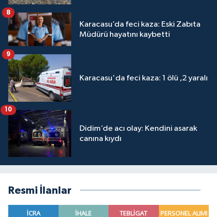
8
Karacasu’da feci kaza: Eski Zabıta
Müdürü hayatını kaybetti
9
Karacasu'da feci kaza: 1 ölü ,2 yaralı
10
Didim’de acı olay: Kendini asarak
canına kıydı
Resmi İlanlar