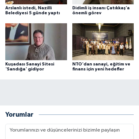
Arslanlı istedi, Nazilli
Didimli iş insanı Çatıkkaş’a
Belediyesi 5 günde yaptı
önemli görev
Kuşadası Sanayi Sitesi
NTO'dan sanayi, eğitim ve
'Sandığa' gidiyor
finans için yeni hedefler
Yorumlar