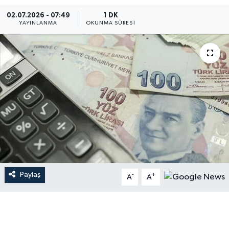
02.07.2026 - 07:49
1 DK
YAYINLANMA
OKUNMA SÜRESI
Paylaş
-
+
A
A