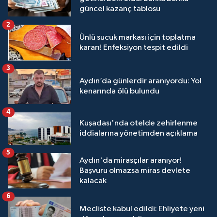
güncel kazanç tablosu
2
Ünlü sucuk markası için toplatma
kararı! Enfeksiyon tespit edildi
3
Aydın’da günlerdir aranıyordu: Yol
kenarında ölü bulundu
4
Kuşadası'nda otelde zehirlenme
iddialarına yönetimden açıklama
5
Aydın'da mirasçılar aranıyor!
Başvuru olmazsa miras devlete
kalacak
6
Mecliste kabul edildi: Ehliyete yeni