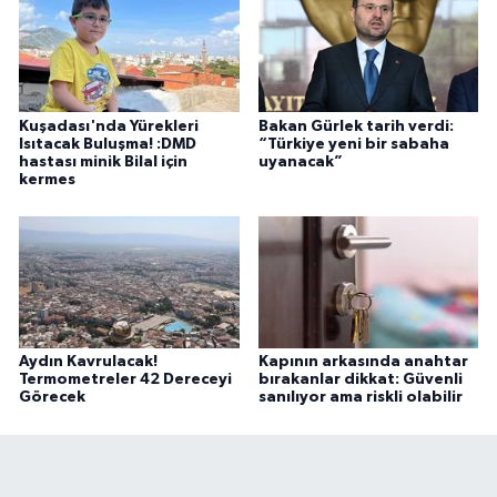
Kuşadası'nda Yürekleri
Bakan Gürlek tarih verdi:
Isıtacak Buluşma! :DMD
“Türkiye yeni bir sabaha
hastası minik Bilal için
uyanacak”
kermes
Aydın Kavrulacak!
Kapının arkasında anahtar
Termometreler 42 Dereceyi
bırakanlar dikkat: Güvenli
Görecek
sanılıyor ama riskli olabilir