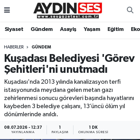
Asayiş
Aydın Nöbetçi Eczaneler
Siyaset
Gündem
Asayiş
Yaşam
Eğitim
Ek
Gündem
Aydın Hava Durumu
HABERLER
GÜNDEM
Siyaset
Aydin Namaz Vakitleri
Kuşadası Belediyesi 'Görev
Şehitleri'ni unutmadı
Ekonomi
Aydın Trafik Yoğunluk Haritası
Kuşadası'nda 2013 yılında kanalizasyon terfi
Yaşam
Süper Lig Puan Durumu ve Fikstür
istasyonunda meydana gelen metan gazı
zehirlenmesi sonucu görevleri başında hayatlarını
Eğitim
Tüm Manşetler
kaybeden 3 belediye çalışanı, 13’üncü ölüm yıl
dönümlerinde anıldı.
Kültür Sanat
Son Dakika Haberleri
08.07.2026 - 12:37
1
1 DK
YAYINLANMA
PAYLAŞIM
OKUNMA SÜRESI
Spor
Haber Arşivi