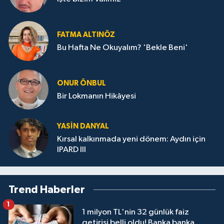
FATMA ALTINÖZ
Bu Hafta Ne Okuyalım? 'Bekle Beni'
ONUR ÖNBUL
Bir Lokmanın Hikâyesi
YASIN DANYAL
Kırsal kalkınmada yeni dönem: Aydın için
IPARD III
Trend Haberler
1
1 milyon TL'nin 32 günlük faiz
getirisi belli oldu! Banka banka