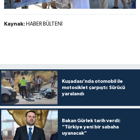
Kaynak:
HABER BÜLTENİ
Kuşadası’nda otomobil ile
motosiklet çarpıştı: Sürücü
yaralandı
Bakan Gürlek tarih verdi:
“Türkiye yeni bir sabaha
uyanacak”