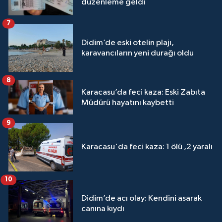
düzenleme geldi
7
Didim’de eski otelin plajı,
karavancıların yeni durağı oldu
8
Karacasu’da feci kaza: Eski Zabıta
Müdürü hayatını kaybetti
9
Karacasu'da feci kaza: 1 ölü ,2 yaralı
10
Didim’de acı olay: Kendini asarak
canına kıydı