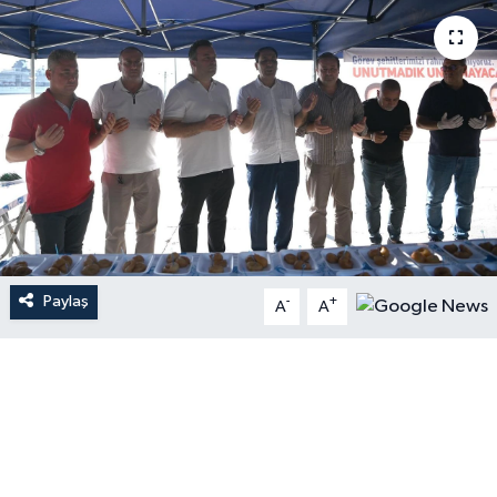
Paylaş
-
+
A
A