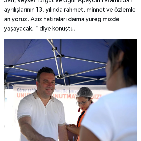
Sarı, Veysel Turgut ve Uğur Apaydın’ı aramızdan
ayrılışlarının 13. yılında rahmet, minnet ve özlemle
anıyoruz. Aziz hatıraları daima yüreğimizde
yaşayacak. " diye konuştu.