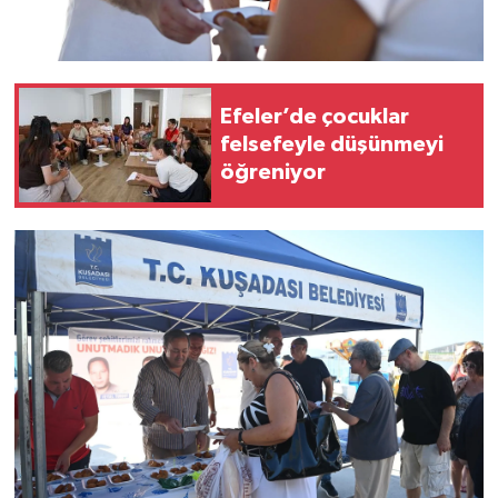
Efeler’de çocuklar
felsefeyle düşünmeyi
öğreniyor