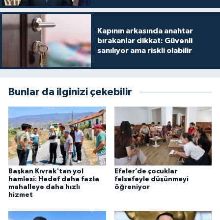
Kapının arkasında anahtar
bırakanlar dikkat: Güvenli
sanılıyor ama riskli olabilir
Bunlar da ilginizi çekebilir
Başkan Kıvrak'tan yol
Efeler’de çocuklar
hamlesi: Hedef daha fazla
felsefeyle düşünmeyi
mahalleye daha hızlı
öğreniyor
hizmet