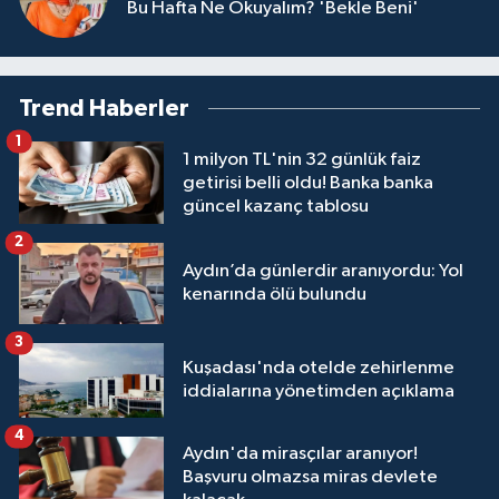
Bu Hafta Ne Okuyalım? 'Bekle Beni'
Trend Haberler
1
1 milyon TL'nin 32 günlük faiz
getirisi belli oldu! Banka banka
güncel kazanç tablosu
2
Aydın’da günlerdir aranıyordu: Yol
kenarında ölü bulundu
3
Kuşadası'nda otelde zehirlenme
iddialarına yönetimden açıklama
4
Aydın'da mirasçılar aranıyor!
Başvuru olmazsa miras devlete