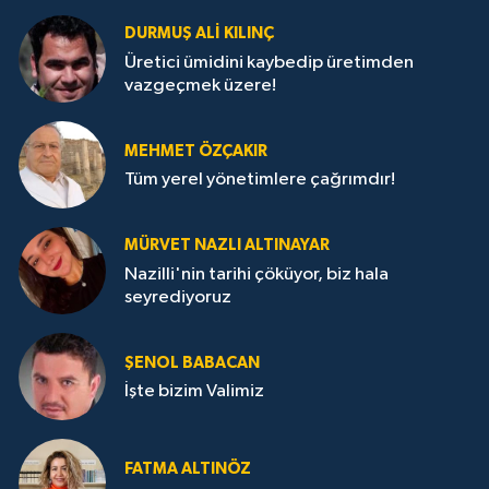
DURMUŞ ALI KILINÇ
Üretici ümidini kaybedip üretimden
vazgeçmek üzere!
MEHMET ÖZÇAKIR
Tüm yerel yönetimlere çağrımdır!
MÜRVET NAZLI ALTINAYAR
Nazilli'nin tarihi çöküyor, biz hala
seyrediyoruz
ŞENOL BABACAN
İşte bizim Valimiz
FATMA ALTINÖZ