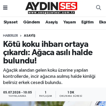
Asayiş
Aydın Nöbetçi Eczaneler
Siyaset
Gündem
Asayiş
Yaşam
Eğitim
Ek
Gündem
Aydın Hava Durumu
HABERLER
ASAYIŞ
Siyaset
Aydin Namaz Vakitleri
Kötü koku ihbarı ortaya
çıkardı: Ağaca asılı halde
Ekonomi
Aydın Trafik Yoğunluk Haritası
bulundu!
Yaşam
Süper Lig Puan Durumu ve Fikstür
Ağaçlık alandan gelen koku üzerine yapılan
kontrollerde, incir ağacına asılmış halde kimliği
Eğitim
Tüm Manşetler
belirsiz erkek cesedi bulundu.
Kültür Sanat
Son Dakika Haberleri
05.07.2026 - 10:05
1
1 DK
YAYINLANMA
PAYLAŞIM
OKUNMA SÜRESI
Spor
Haber Arşivi