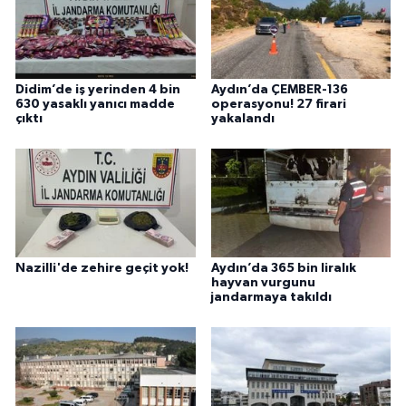
Didim’de iş yerinden 4 bin
Aydın’da ÇEMBER-136
630 yasaklı yanıcı madde
operasyonu! 27 firari
çıktı
yakalandı
Nazilli'de zehire geçit yok!
Aydın’da 365 bin liralık
hayvan vurgunu
jandarmaya takıldı