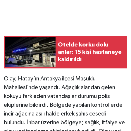
Otelde korku dolu
anlar: 15 kişi hastaneye
kaldırıldı
Olay, Hatay’ın Antakya ilçesi Maşuklu
Mahallesi’nde yaşandı. Ağaçlık alandan gelen
kokuyu fark eden vatandaşlar durumu polis
ekiplerine bildirdi. Bölgede yapılan kontrollerde
incir ağacına asılı halde erkek şahıs cesedi
bulundu. İhbar üzerine bölgeye; sağlık, itfaiye ve