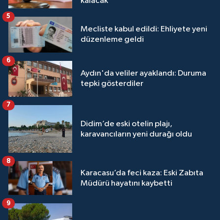
kalacak
5
Mecliste kabul edildi: Ehliyete yeni
düzenleme geldi
6
Aydın'da veliler ayaklandı: Duruma
tepki gösterdiler
7
Didim’de eski otelin plajı,
karavancıların yeni durağı oldu
8
Karacasu’da feci kaza: Eski Zabıta
Müdürü hayatını kaybetti
9