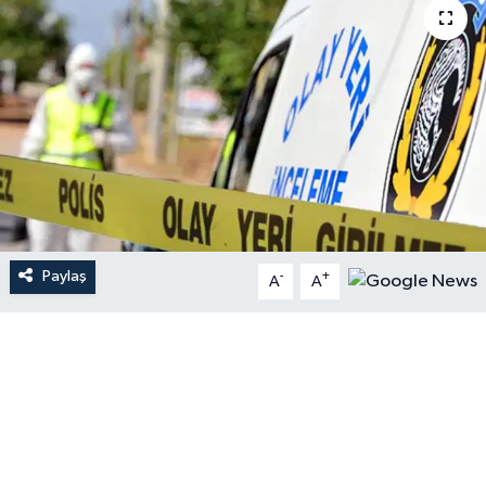
Paylaş
-
+
A
A