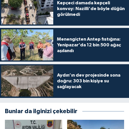
Kepçeci damada kepçeli
konvoy: Nazilli'de böyle düğün
görülmedi
Menengiçten Antep fıstığına:
Yenipazar’da 12 bin 500 ağaç
aşılandı
Aydın’ın dev projesinde sona
doğru: 303 bin kişiye su
sağlayacak
Bunlar da ilginizi çekebilir