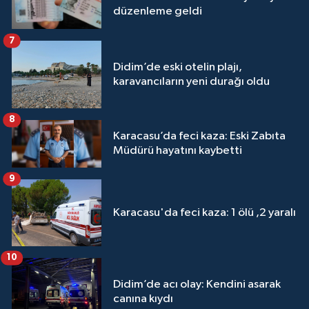
düzenleme geldi
7
Didim’de eski otelin plajı,
karavancıların yeni durağı oldu
8
Karacasu’da feci kaza: Eski Zabıta
Müdürü hayatını kaybetti
9
Karacasu'da feci kaza: 1 ölü ,2 yaralı
10
Didim’de acı olay: Kendini asarak
canına kıydı