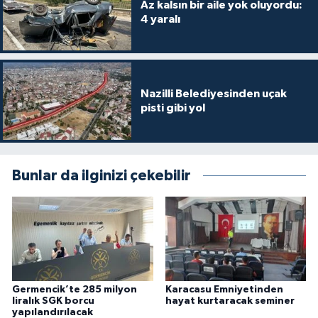
Az kalsın bir aile yok oluyordu:
4 yaralı
Nazilli Belediyesinden uçak
pisti gibi yol
Bunlar da ilginizi çekebilir
Germencik’te 285 milyon
Karacasu Emniyetinden
liralık SGK borcu
hayat kurtaracak seminer
yapılandırılacak