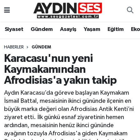
Asayiş
Aydın Nöbetçi Eczaneler
Siyaset
Gündem
Asayiş
Yaşam
Eğitim
Ek
Gündem
Aydın Hava Durumu
HABERLER
GÜNDEM
Siyaset
Aydin Namaz Vakitleri
Karacasu'nun yeni
Kaymakamından
Ekonomi
Aydın Trafik Yoğunluk Haritası
Afrodisias'a yakın takip
Yaşam
Süper Lig Puan Durumu ve Fikstür
Aydın Karacasu’da göreve başlayan Kaymakam
İsmail Battal, mesaisinin ikinci gününde ilçenin en
Eğitim
Tüm Manşetler
büyük marka değeri olan Afrodisias Antik Kenti’ni
ziyaret etti. İlk günkü esnaf ziyaretinin hemen
Kültür Sanat
Son Dakika Haberleri
ardından, mesaisinin henüz ikinci gününde
ayağının tozuyla Afrodisias'a giden Kaymakam
Spor
Haber Arşivi