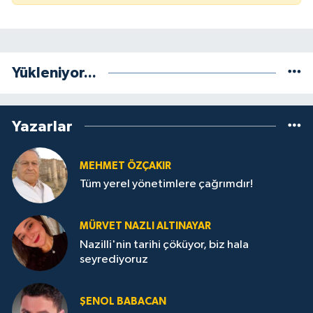
Yükleniyor...
Yazarlar
MEHMET ÖZÇAKIR
Tüm yerel yönetimlere çağrımdır!
MÜRVET NAZLI ALTINAYAR
Nazilli'nin tarihi çöküyor, biz hala
seyrediyoruz
ŞENOL BABACAN