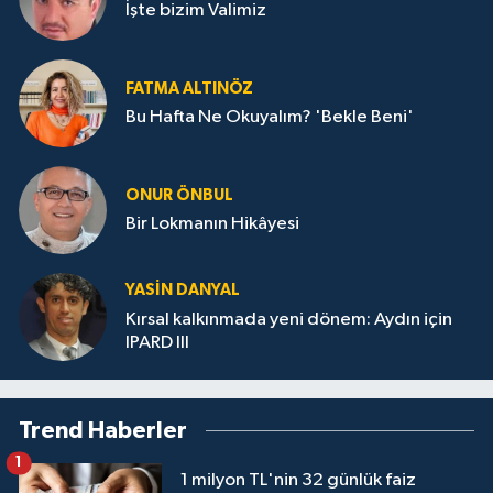
İşte bizim Valimiz
FATMA ALTINÖZ
Bu Hafta Ne Okuyalım? 'Bekle Beni'
ONUR ÖNBUL
Bir Lokmanın Hikâyesi
YASIN DANYAL
Kırsal kalkınmada yeni dönem: Aydın için
IPARD III
Trend Haberler
1
1 milyon TL'nin 32 günlük faiz