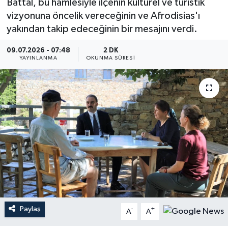
Battal, bu hamlesiyle ilçenin kültürel ve turistik
vizyonuna öncelik vereceğinin ve Afrodisias'ı
yakından takip edeceğinin bir mesajını verdi.
09.07.2026 - 07:48
2 DK
YAYINLANMA
OKUNMA SÜRESI
Paylaş
-
+
A
A