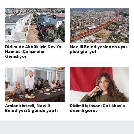
Didim'de Akbük İçin Dev Yol
Nazilli Belediyesinden uçak
Hamlesi:Çalışmalar
pisti gibi yol
Genişliyor
Arslanlı istedi, Nazilli
Didimli iş insanı Çatıkkaş’a
Belediyesi 5 günde yaptı
önemli görev