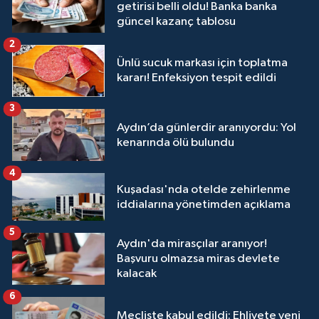
getirisi belli oldu! Banka banka
güncel kazanç tablosu
2
Ünlü sucuk markası için toplatma
kararı! Enfeksiyon tespit edildi
3
Aydın’da günlerdir aranıyordu: Yol
kenarında ölü bulundu
4
Kuşadası'nda otelde zehirlenme
iddialarına yönetimden açıklama
5
Aydın'da mirasçılar aranıyor!
Başvuru olmazsa miras devlete
kalacak
6
Mecliste kabul edildi: Ehliyete yeni