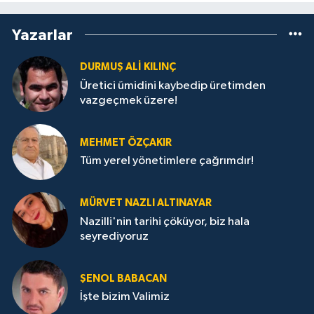
Yazarlar
DURMUŞ ALI KILINÇ
Üretici ümidini kaybedip üretimden
vazgeçmek üzere!
MEHMET ÖZÇAKIR
Tüm yerel yönetimlere çağrımdır!
MÜRVET NAZLI ALTINAYAR
Nazilli'nin tarihi çöküyor, biz hala
seyrediyoruz
ŞENOL BABACAN
İşte bizim Valimiz