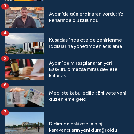
3
Aydın’da günlerdir aranıyordu: Yol
kenarında ölü bulundu
4
Kuşadası'nda otelde zehirlenme
iddialarına yönetimden açıklama
5
Aydın'da mirasçılar aranıyor!
Başvuru olmazsa miras devlete
kalacak
6
Mecliste kabul edildi: Ehliyete yeni
düzenleme geldi
7
Didim’de eski otelin plajı,
karavancıların yeni durağı oldu