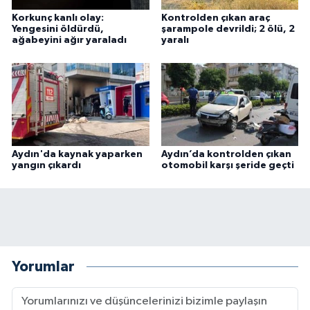
Korkunç kanlı olay:
Kontrolden çıkan araç
Yengesini öldürdü,
şarampole devrildi; 2 ölü, 2
ağabeyini ağır yaraladı
yaralı
Aydın'da kaynak yaparken
Aydın’da kontrolden çıkan
yangın çıkardı
otomobil karşı şeride geçti
Yorumlar