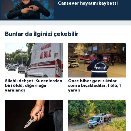
Cansever hayatını kaybetti
Bunlar da ilginizi çekebilir
Silahlı dehşet: Kuzenlerden
Önce biber gazı sıktılar
biri öldü, diğeri ağır
sonra bıçakladılar: 1 ölü, 1
yaralandı
yaralı