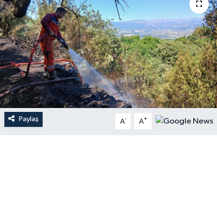
Paylaş
-
+
A
A