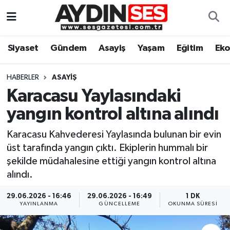
Asayiş
Aydın Nöbetçi Eczaneler
Siyaset
Gündem
Asayiş
Yaşam
Eğitim
Ek
Gündem
Aydın Hava Durumu
HABERLER
ASAYIŞ
Siyaset
Aydin Namaz Vakitleri
Karacasu Yaylasındaki
yangın kontrol altına alındı
Ekonomi
Aydın Trafik Yoğunluk Haritası
Karacasu Kahvederesi Yaylasında bulunan bir evin
Yaşam
Süper Lig Puan Durumu ve Fikstür
üst tarafında yangın çıktı. Ekiplerin hummalı bir
şekilde müdahalesine ettiği yangın kontrol altına
Eğitim
Tüm Manşetler
alındı.
Kültür Sanat
Son Dakika Haberleri
29.06.2026 - 16:46
29.06.2026 - 16:49
1 DK
YAYINLANMA
GÜNCELLEME
OKUNMA SÜRESI
Spor
Haber Arşivi