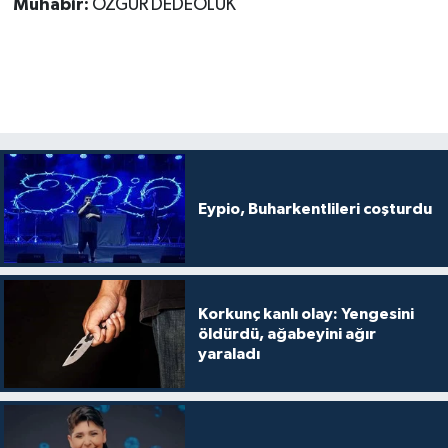
Muhabir:
ÖZGÜR DEDEOLUK
Eypio, Buharkentlileri coşturdu
Korkunç kanlı olay: Yengesini
öldürdü, ağabeyini ağır
yaraladı