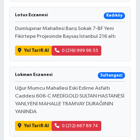
Lotus Eczanesi
Kadıköy
Dumlupınar Mahallesi Barış Sokak 7-BF Yeni
Fikirtepe Projesinde Baysaş İstanbul 216 altı
Yol Tarifi Al
0 (216) 999 96 55
Lokman Eczanesi
Sultangazi
Uğur Mumcu Mahallesi Eski Edirne Asfaltı
Caddesi 606-C MEDİGOLD SULTAN HASTANESİ
YANI,YENİ MAHALLE TRAMVAY DURAĞININ
YANINDA
Yol Tarifi Al
0 (212) 667 89 74