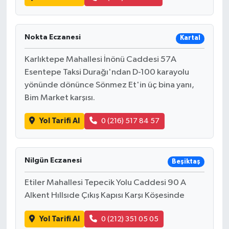
Nokta Eczanesi
Kartal
Karlıktepe Mahallesi İnönü Caddesi 57A
Esentepe Taksi Durağı'ndan D-100 karayolu
yönünde dönünce Sönmez Et'in üç bina yanı,
Bim Market karşısı.
Yol Tarifi Al
0 (216) 517 84 57
Nilgün Eczanesi
Beşiktaş
Etiler Mahallesi Tepecik Yolu Caddesi 90 A
Alkent Hıllsıde Çıkış Kapısı Karşı Köşesinde
Yol Tarifi Al
0 (212) 351 05 05