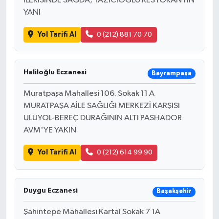
İLERİSİNDE SAĞDA, YAZICIOĞLU RESTORANTIN
YANI
Yol Tarifi Al
0 (212) 881 70 70
Haliloğlu Eczanesi
Bayrampaşa
Muratpaşa Mahallesi 106. Sokak 11 A
MURATPAŞA AİLE SAĞLIĞI MERKEZİ KARŞISI
ULUYOL-BEREÇ DURAĞININ ALTI PASHADOR
AVM'YE YAKIN
Yol Tarifi Al
0 (212) 614 99 90
Duygu Eczanesi
Başakşehir
Şahintepe Mahallesi Kartal Sokak 7 1A