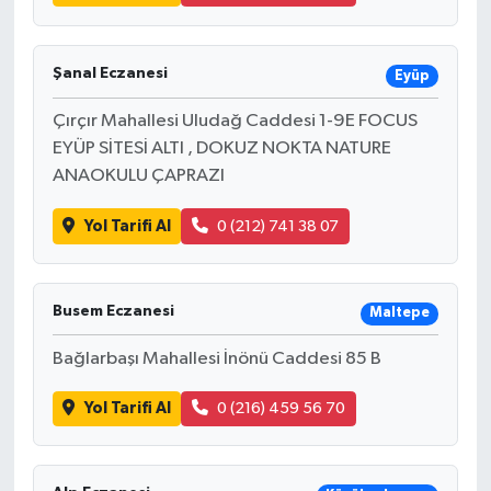
Şanal Eczanesi
Eyüp
Çırçır Mahallesi Uludağ Caddesi 1-9E FOCUS
EYÜP SİTESİ ALTI , DOKUZ NOKTA NATURE
ANAOKULU ÇAPRAZI
Yol Tarifi Al
0 (212) 741 38 07
Busem Eczanesi
Maltepe
Bağlarbaşı Mahallesi İnönü Caddesi 85 B
Yol Tarifi Al
0 (216) 459 56 70