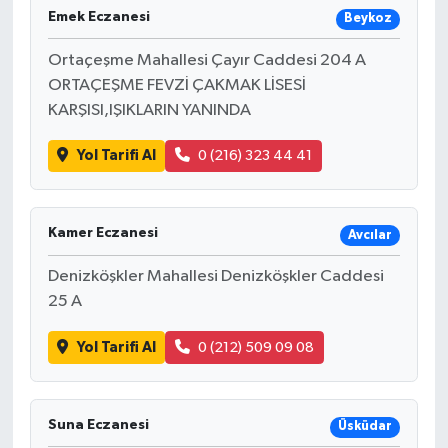
Emek Eczanesi
Beykoz
Ortaçeşme Mahallesi Çayır Caddesi 204 A
ORTAÇEŞME FEVZİ ÇAKMAK LİSESİ
KARŞISI,IŞIKLARIN YANINDA
Yol Tarifi Al
0 (216) 323 44 41
Kamer Eczanesi
Avcılar
Denizköşkler Mahallesi Denizköşkler Caddesi
25 A
Yol Tarifi Al
0 (212) 509 09 08
Suna Eczanesi
Üsküdar