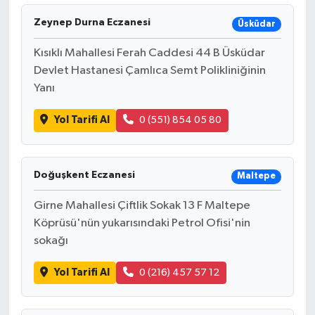
Zeynep Durna Eczanesi
Üsküdar
Kısıklı Mahallesi Ferah Caddesi 44 B Üsküdar
Devlet Hastanesi Çamlıca Semt Polikliniğinin
Yanı
Yol Tarifi Al
0 (551) 854 05 80
Doğuşkent Eczanesi
Maltepe
Girne Mahallesi Çiftlik Sokak 13 F Maltepe
Köprüsü'nün yukarısındaki Petrol Ofisi'nin
sokağı
Yol Tarifi Al
0 (216) 457 57 12