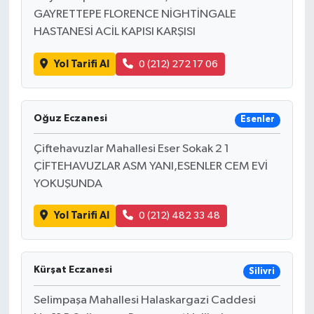
GAYRETTEPE FLORENCE NİGHTİNGALE
HASTANESİ ACİL KAPISI KARŞISI
Yol Tarifi Al
0 (212) 272 17 06
Oğuz Eczanesi
Esenler
Çiftehavuzlar Mahallesi Eser Sokak 2 1
ÇİFTEHAVUZLAR ASM YANI,ESENLER CEM EVİ
YOKUŞUNDA
Yol Tarifi Al
0 (212) 482 33 48
Kürşat Eczanesi
Silivri
Selimpaşa Mahallesi Halaskargazi Caddesi