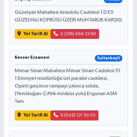
Güzelyalı Mahallesi Anadolu Caddesi 1 D E5
GÜZELYALI KÖPRÜSÜ ÜZERİ MUHTARLIK KARŞISI
Yol Tarifi Al
0 (216) 494 33 90
Kevser Eczanesi
Sultanbeyli
Mimar Sinan Mahallesi Mimar Sinan Caddesi 51
1 Emniyet müdürlüğü üst paralel caddesi,
Opeti geçince rampayı çıkınca solda,
(Yenidoğan-Çiftlik minibüs yolu) Erguvan ASM
Yanı
Yol Tarifi Al
0 (545) 121 50 55