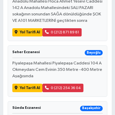
Anadolu Mahallesi Hoca Ahmet Yesevi Caddesi
142 A Anadolu Mahallesindeki SALI PAZARI
sokağının sonundan SAĞA dönüldüğünde ŞOK
VE A101 MARKETLERİNİ geçtikten sonra
Yol Tarifi Al
0 (212) 871 89 81
Seher Eczanesi
Beyoğlu
Piyalepaşa Mahallesi Piyalepaşa Caddesi 104 A
Okmeydanı Cem Evinin 350 Metre -400 Metre
Aşağısında
Yol Tarifi Al
0 (212) 254 36 04
Süeda Eczanesi
Başakşehir