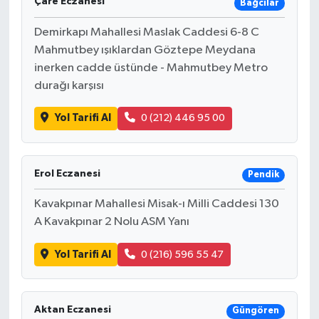
Çare Eczanesi
Bağcılar
Demirkapı Mahallesi Maslak Caddesi 6-8 C
Mahmutbey ışıklardan Göztepe Meydana
inerken cadde üstünde - Mahmutbey Metro
durağı karşısı
Yol Tarifi Al
0 (212) 446 95 00
Erol Eczanesi
Pendik
Kavakpınar Mahallesi Misak-ı Milli Caddesi 130
A Kavakpınar 2 Nolu ASM Yanı
Yol Tarifi Al
0 (216) 596 55 47
Aktan Eczanesi
Güngören