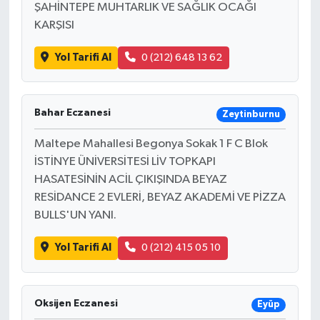
ŞAHİNTEPE MUHTARLIK VE SAĞLIK OCAĞI
KARŞISI
Yol Tarifi Al
0 (212) 648 13 62
Bahar Eczanesi
Zeytinburnu
Maltepe Mahallesi Begonya Sokak 1 F C Blok
İSTİNYE ÜNİVERSİTESİ LİV TOPKAPI
HASATESİNİN ACİL ÇIKIŞINDA BEYAZ
RESİDANCE 2 EVLERİ, BEYAZ AKADEMİ VE PİZZA
BULLS'UN YANI.
Yol Tarifi Al
0 (212) 415 05 10
Oksijen Eczanesi
Eyüp