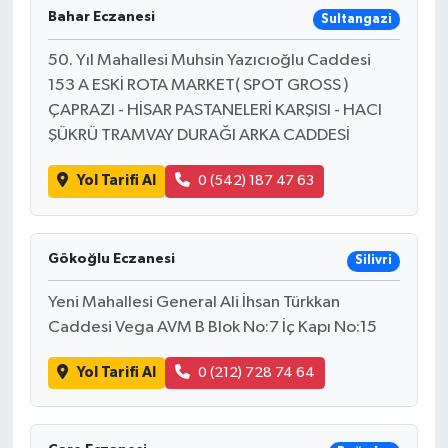
Bahar Eczanesi
Sultangazi
50. Yıl Mahallesi Muhsin Yazıcıoğlu Caddesi
153 A ESKİ ROTA MARKET( SPOT GROSS )
ÇAPRAZI - HİSAR PASTANELERİ KARŞISI - HACI
ŞÜKRÜ TRAMVAY DURAĞI ARKA CADDESİ
Yol Tarifi Al
0 (542) 187 47 63
Gökoğlu Eczanesi
Silivri
Yeni Mahallesi General Ali İhsan Türkkan
Caddesi Vega AVM B Blok No:7 İç Kapı No:15
Yol Tarifi Al
0 (212) 728 74 64