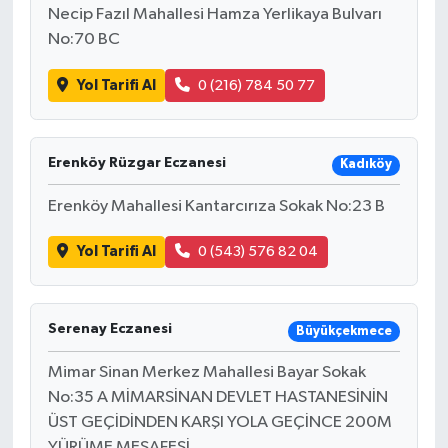
Necip Fazıl Mahallesi Hamza Yerlikaya Bulvarı
No:70 BC
Yol Tarifi Al
0 (216) 784 50 77
Erenköy Rüzgar Eczanesi
Kadıköy
Erenköy Mahallesi Kantarcırıza Sokak No:23 B
Yol Tarifi Al
0 (543) 576 82 04
Serenay Eczanesi
Büyükçekmece
Mimar Sinan Merkez Mahallesi Bayar Sokak
No:35 A MİMARSİNAN DEVLET HASTANESİNİN
ÜST GEÇİDİNDEN KARŞI YOLA GEÇİNCE 200M
YÜRÜME MESAFESİ