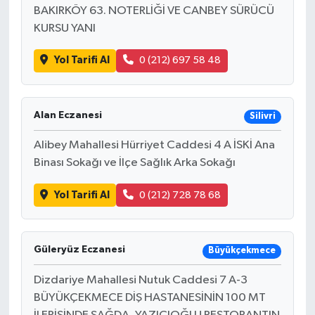
BAKIRKÖY 63. NOTERLİĞİ VE CANBEY SÜRÜCÜ
KURSU YANI
Yol Tarifi Al
0 (212) 697 58 48
Alan Eczanesi
Silivri
Alibey Mahallesi Hürriyet Caddesi 4 A İSKİ Ana
Binası Sokağı ve İlçe Sağlık Arka Sokağı
Yol Tarifi Al
0 (212) 728 78 68
Güleryüz Eczanesi
Büyükçekmece
Dizdariye Mahallesi Nutuk Caddesi 7 A-3
BÜYÜKÇEKMECE DİŞ HASTANESİNİN 100 MT