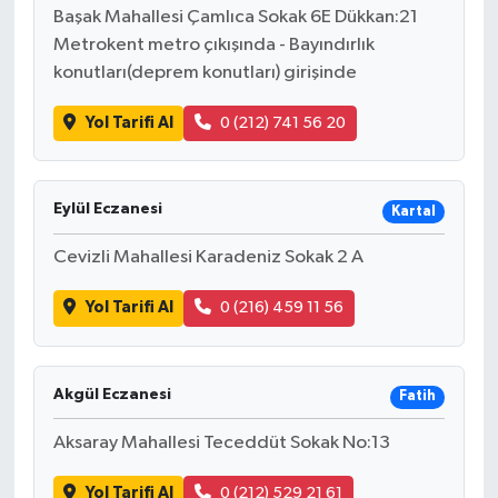
Başak Mahallesi Çamlıca Sokak 6E Dükkan:21
Metrokent metro çıkışında - Bayındırlık
konutları(deprem konutları) girişinde
Yol Tarifi Al
0 (212) 741 56 20
Eylül Eczanesi
Kartal
Cevizli Mahallesi Karadeniz Sokak 2 A
Yol Tarifi Al
0 (216) 459 11 56
Akgül Eczanesi
Fatih
Aksaray Mahallesi Teceddüt Sokak No:13
Yol Tarifi Al
0 (212) 529 21 61