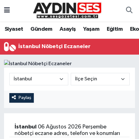
Asayiş
Aydın Nöbetçi Eczaneler
Siyaset
Gündem
Asayiş
Yaşam
Eğitim
Ek
Gündem
Aydın Hava Durumu
İstanbul Nöbetçi Eczaneler
Siyaset
Aydin Namaz Vakitleri
Ekonomi
Aydın Trafik Yoğunluk Haritası
Yaşam
Süper Lig Puan Durumu ve Fikstür
Paylaş
Eğitim
Tüm Manşetler
Kültür Sanat
Son Dakika Haberleri
İstanbul
06 Ağustos 2026 Perşembe
nöbetçi eczane adres, telefon ve konumları
Spor
Haber Arşivi