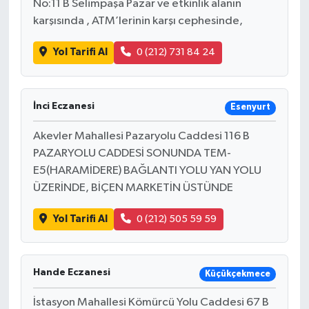
No:11 B Selimpaşa Pazar ve etkinlik alanın
karşısında , ATM’lerinin karşı cephesinde,
Yol Tarifi Al
0 (212) 731 84 24
İnci Eczanesi
Esenyurt
Akevler Mahallesi Pazaryolu Caddesi 116 B
PAZARYOLU CADDESİ SONUNDA TEM-
E5(HARAMİDERE) BAĞLANTI YOLU YAN YOLU
ÜZERİNDE, BİÇEN MARKETİN ÜSTÜNDE
Yol Tarifi Al
0 (212) 505 59 59
Hande Eczanesi
Küçükçekmece
İstasyon Mahallesi Kömürcü Yolu Caddesi 67 B