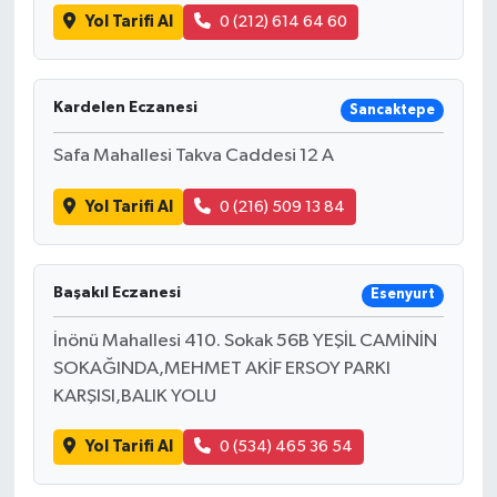
Yol Tarifi Al
0 (212) 614 64 60
Kardelen Eczanesi
Sancaktepe
Safa Mahallesi Takva Caddesi 12 A
Yol Tarifi Al
0 (216) 509 13 84
Başakıl Eczanesi
Esenyurt
İnönü Mahallesi 410. Sokak 56B YEŞİL CAMİNİN
SOKAĞINDA,MEHMET AKİF ERSOY PARKI
KARŞISI,BALIK YOLU
Yol Tarifi Al
0 (534) 465 36 54