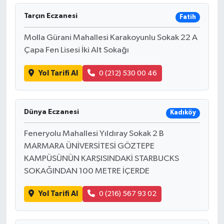
Tarçın Eczanesi
Fatih
Molla Gürani Mahallesi Karakoyunlu Sokak 22 A
Çapa Fen Lisesi İki Alt Sokağı
Yol Tarifi Al
0 (212) 530 00 46
Dünya Eczanesi
Kadıköy
Feneryolu Mahallesi Yıldıray Sokak 2 B
MARMARA ÜNİVERSİTESİ GÖZTEPE
KAMPÜSÜNÜN KARŞISINDAKİ STARBUCKS
SOKAĞINDAN 100 METRE İÇERDE
Yol Tarifi Al
0 (216) 567 93 02