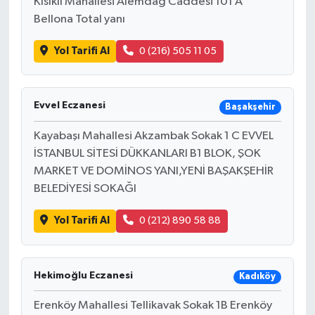
Kısıklı Mahallesi Alemdağ Caddesi 101 A
Bellona Total yanı
Yol Tarifi Al
0 (216) 505 11 05
Evvel Eczanesi
Başakşehir
Kayabaşı Mahallesi Akzambak Sokak 1 C EVVEL
İSTANBUL SİTESİ DÜKKANLARI B1 BLOK, ŞOK
MARKET VE DOMİNOS YANI,YENİ BAŞAKŞEHİR
BELEDİYESİ SOKAĞI
Yol Tarifi Al
0 (212) 890 58 88
Hekimoğlu Eczanesi
Kadıköy
Erenköy Mahallesi Tellikavak Sokak 1B Erenköy