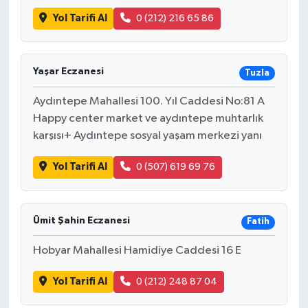
Yol Tarifi Al
0 (212) 216 65 86
Yaşar Eczanesi
Tuzla
Aydıntepe Mahallesi 100. Yıl Caddesi No:81 A
Happy center market ve aydıntepe muhtarlık
karşısı+ Aydıntepe sosyal yaşam merkezi yanı
Yol Tarifi Al
0 (507) 619 69 76
Ümit Şahin Eczanesi
Fatih
Hobyar Mahallesi Hamidiye Caddesi 16 E
Yol Tarifi Al
0 (212) 248 87 04