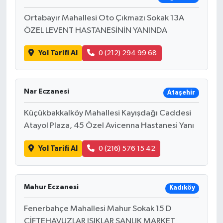
Ortabayır Mahallesi Oto Çıkmazı Sokak 13A
ÖZEL LEVENT HASTANESİNİN YANINDA
Yol Tarifi Al
0 (212) 294 99 68
Nar Eczanesi
Ataşehir
Küçükbakkalköy Mahallesi Kayışdağı Caddesi
Atayol Plaza, 45 Özel Avicenna Hastanesi Yanı
Yol Tarifi Al
0 (216) 576 15 42
Mahur Eczanesi
Kadıköy
Fenerbahçe Mahallesi Mahur Sokak 15 D
ÇİFTEHAVUZLAR IŞIKLAR ŞANLIK MARKET