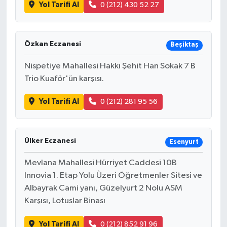
Yol Tarifi Al
0 (212) 430 52 27
Özkan Eczanesi
Beşiktaş
Nispetiye Mahallesi Hakkı Şehit Han Sokak 7 B
Trio Kuaför'ün karşısı.
Yol Tarifi Al
0 (212) 281 95 56
Ülker Eczanesi
Esenyurt
Mevlana Mahallesi Hürriyet Caddesi 10B
Innovia 1. Etap Yolu Üzeri Öğretmenler Sitesi ve
Albayrak Cami yanı, Güzelyurt 2 Nolu ASM
Karşısı, Lotuslar Binası
Yol Tarifi Al
0 (212) 852 91 96