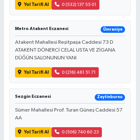
Yol Tarifi Al
0 (532) 137 55 01
Metro Atakent Eczanesi
Ümraniye
Atakent Mahallesi Reşitpaşa Caddesi 73 D
ATAKENT DÖNERCİ CELAL USTA VE ZİGANA
DÜĞÜN SALONUNUN YANI
Yol Tarifi Al
0 (216) 461 51 71
Sezgin Eczanesi
Zeytinburnu
Sümer Mahallesi Prof. Turan Güneş Caddesi 57
AA
Yol Tarifi Al
0 (506) 740 60 23