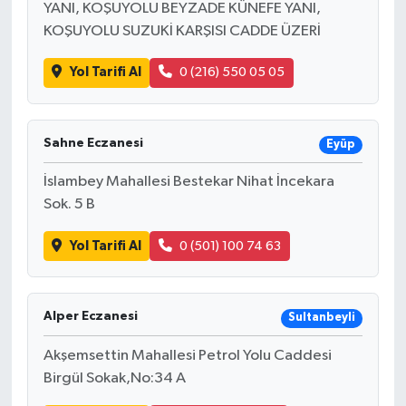
YANI, KOŞUYOLU BEYZADE KÜNEFE YANI,
KOŞUYOLU SUZUKİ KARŞISI CADDE ÜZERİ
Yol Tarifi Al
0 (216) 550 05 05
Sahne Eczanesi
Eyüp
İslambey Mahallesi Bestekar Nihat İncekara
Sok. 5 B
Yol Tarifi Al
0 (501) 100 74 63
Alper Eczanesi
Sultanbeyli
Akşemsettin Mahallesi Petrol Yolu Caddesi
Birgül Sokak,No:34 A