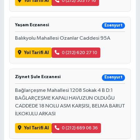
Yol Tarifi Al
0 (212) 503 17 16
Yaşam Eczanesi
Esenyurt
Balıkyolu Mahallesi Ozanlar Caddesi 95A
Yol Tarifi Al
0 (212) 620 27 10
Ziynet Şule Eczanesi
Esenyurt
Bağlarçeşme Mahallesi 1208 Sokak 4 B D:1
BAĞLARÇEŞME KAPALI HAVUZUN OLDUĞU
CADDEDE 18 NOLU ASM KARŞISI, BELMA BARUT
İLKOKULU ARKASI
Yol Tarifi Al
0 (212) 689 06 36