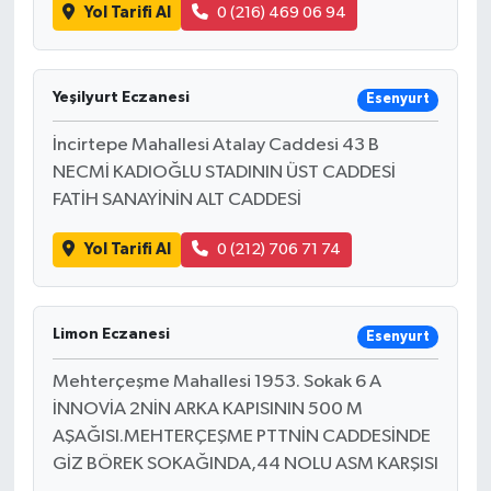
Yol Tarifi Al
0 (216) 469 06 94
Yeşilyurt Eczanesi
Esenyurt
İncirtepe Mahallesi Atalay Caddesi 43 B
NECMİ KADIOĞLU STADININ ÜST CADDESİ
FATİH SANAYİNİN ALT CADDESİ
Yol Tarifi Al
0 (212) 706 71 74
Limon Eczanesi
Esenyurt
Mehterçeşme Mahallesi 1953. Sokak 6 A
İNNOVİA 2NİN ARKA KAPISININ 500 M
AŞAĞISI.MEHTERÇEŞME PTTNİN CADDESİNDE
GİZ BÖREK SOKAĞINDA,44 NOLU ASM KARŞISI