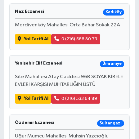
Naz Eczanesi
Kadıköy
Merdivenköy Mahallesi Orta Bahar Sokak 22A
Yol Tarifi Al
0 (216) 566 80 73
Yenişehir Elif Eczanesi
Ümraniye
Site Mahallesi Atay Caddesi 96B SOYAK KİBELE
EVLERİ KARŞISI MUHTARLIĞIN ÜSTÜ
Yol Tarifi Al
0 (216) 533 64 89
Özdemir Eczanesi
Sultangazi
Uğur Mumcu Mahallesi Muhsin Yazcıoğlu