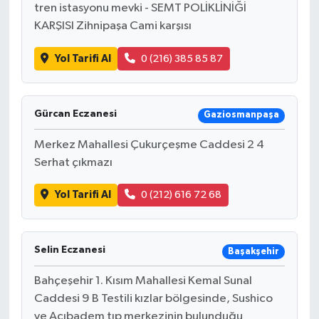
tren istasyonu mevki - SEMT POLİKLİNİĞİ
KARŞISI Zihnipaşa Cami karşısı
Yol Tarifi Al
0 (216) 385 85 87
Gürcan Eczanesi
Gaziosmanpaşa
Merkez Mahallesi Çukurçeşme Caddesi 2 4
Serhat çıkmazı
Yol Tarifi Al
0 (212) 616 72 68
Selin Eczanesi
Başakşehir
Bahçeşehir 1. Kısım Mahallesi Kemal Sunal
Caddesi 9 B Testili kızlar bölgesinde, Sushico
ve Acıbadem tıp merkezinin bulunduğu