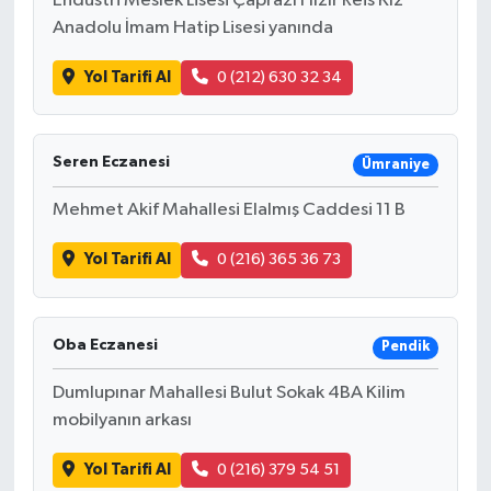
Endüstri Meslek Lisesi Çaprazı Hızır Reis Kız
Anadolu İmam Hatip Lisesi yanında
Yol Tarifi Al
0 (212) 630 32 34
Seren Eczanesi
Ümraniye
Mehmet Akif Mahallesi Elalmış Caddesi 11 B
Yol Tarifi Al
0 (216) 365 36 73
Oba Eczanesi
Pendik
Dumlupınar Mahallesi Bulut Sokak 4BA Kilim
mobilyanın arkası
Yol Tarifi Al
0 (216) 379 54 51