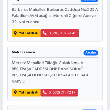
Barbaros Mahallesi Barbaros Caddesi No:223 A
Paladium AVM aşağısı, Mersinli Ciğerci Apo ve
32. Noter arası
Yol Tarifi Al
0 (216) 315 64 48
Mali Eczanesi
Avcılar
Merkez Mahallesi Tüloğlu Sokak No:4 A
REŞİTPAŞACADDESİ QNB BANK SOKAĞI
REŞİTPAŞA DENİZKÖŞKLER SAĞLIK OCAĞI
KARŞISI
Yol Tarifi Al
0 (532) 711 72 17