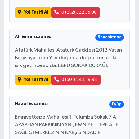
Yol Tarifi Al
0 (212) 322 35 00
Ali Emre Eczanesi
Sancaktepe
Atatürk Mahallesi Atatürk Caddesi 201B Vatan
Bilgisayar'dan Yenidoğan'a doğru dönüp iki
ışık geçince solda. EBRU SOKAK DURAĞI.
Yol Tarifi Al
0 (501) 244 19 94
Hazal Eczanesi
Eyüp
Emniyettepe Mahallesi 1. Tulumba Sokak 7 A
ARAPHAN PARKININ YANI, EMNİYETTEPE AİLE
SAĞLIĞI MERKEZİNİN KARŞISINDADIR.