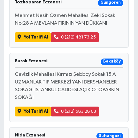
Tozkoparan Eczanesi
Güngören
Mehmet Nesih Özmen Mahallesi Zeki Sokak
No:28 A MEVLANA FIRININ YAN DÜKKANI
Yol Tarifi Al
0 (212) 481 73 25
Burak Eczanesi
Bakırköy
Cevizlik Mahallesi Kırmızı Şebboy Sokak 15 A
UZMANLAR TIP MERKEZİ YANI DERSHANELER
SOKAĞI İSTANBUL CADDESİ AÇIK OTOPARKIN
SOKAĞI
Yol Tarifi Al
0 (212) 583 28 03
Nida Eczanesi
Sultangazi