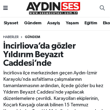
Asayiş
Aydın Nöbetçi Eczaneler
Siyaset
Gündem
Asayiş
Yaşam
Eğitim
Ek
Gündem
Aydın Hava Durumu
HABERLER
GÜNDEM
Siyaset
Aydin Namaz Vakitleri
İncirliova’da gözler
Yıldırım Beyazıt
Ekonomi
Aydın Trafik Yoğunluk Haritası
Caddesi’nde
Yaşam
Süper Lig Puan Durumu ve Fikstür
İncirliova ilçe merkezinden geçen Aydın-İzmir
Karayolu’nda asfaltlama çalışmalarının
Eğitim
Tüm Manşetler
tamamlanmasının ardından, ilçede gözler bu kez
Yıldırım Beyazıt Caddesi’nde yapılacak
Kültür Sanat
Son Dakika Haberleri
düzenlemelere çevrildi. Karayolları ekiplerinin,
Koçarlı Kavşağı olarak bilinen 15 Temmuz
Spor
Haber Arşivi