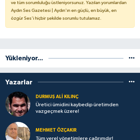
ve tüm sorumluluğu üstleniyorsunuz. Yazılan yorumlardan
Aydın Ses Gazetesi | Aydın'ın en güçlü, en büyük, en
özgür Ses'i hiçbir şekilde sorumlu tutulamaz.
Yükleniyor...
Yazarlar
DURMUŞ ALI KILINÇ
Üretici ümidini kaybedip üretimden
vazgeçmek üzere!
MEHMET ÖZÇAKIR
Tüm yerel yönetimlere çağrımdır!