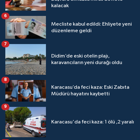
kalacak
6
Mecliste kabul edildi: Ehliyete yeni
düzenleme geldi
7
Didim’de eski otelin plajı,
karavancıların yeni durağı oldu
8
Karacasu’da feci kaza: Eski Zabıta
Müdürü hayatını kaybetti
9
Karacasu'da feci kaza: 1 ölü ,2 yaralı