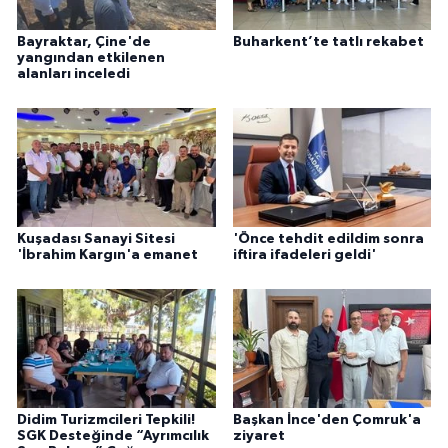
Bayraktar, Çine'de
Buharkent’te tatlı rekabet
yangından etkilenen
alanları inceledi
Kuşadası Sanayi Sitesi
'Önce tehdit edildim sonra
'İbrahim Kargın'a emanet
iftira ifadeleri geldi'
Didim Turizmcileri Tepkili!
Başkan İnce'den Çomruk'a
SGK Desteğinde “Ayrımcılık
ziyaret