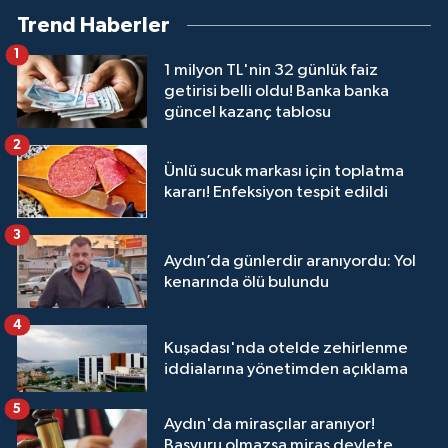
Trend Haberler
1
1 milyon TL'nin 32 günlük faiz
getirisi belli oldu! Banka banka
güncel kazanç tablosu
2
Ünlü sucuk markası için toplatma
kararı! Enfeksiyon tespit edildi
3
Aydın’da günlerdir aranıyordu: Yol
kenarında ölü bulundu
4
Kuşadası'nda otelde zehirlenme
iddialarına yönetimden açıklama
5
Aydın'da mirasçılar aranıyor!
Başvuru olmazsa miras devlete