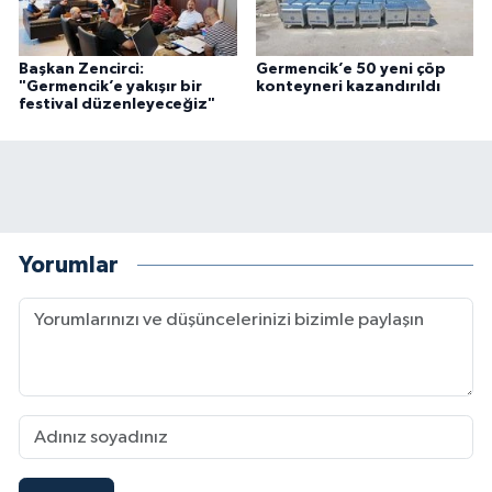
Başkan Zencirci:
Germencik’e 50 yeni çöp
"Germencik’e yakışır bir
konteyneri kazandırıldı
festival düzenleyeceğiz"
Yorumlar