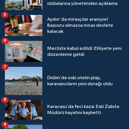
iddialarına yönetimden açıklama
5
Aydın'da mirasçılar aranıyor!
Başvuru olmazsa miras devlete
kalacak
6
Mecliste kabul edildi: Ehliyete yeni
düzenleme geldi
7
Didim’de eski otelin plajı,
karavancıların yeni durağı oldu
8
Karacasu’da feci kaza: Eski Zabıta
Müdürü hayatını kaybetti
9