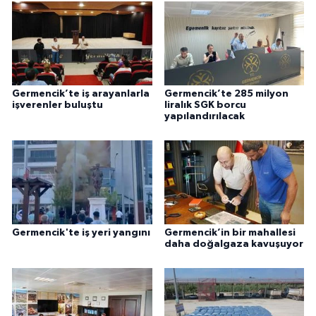
Germencik’te iş arayanlarla
Germencik’te 285 milyon
işverenler buluştu
liralık SGK borcu
yapılandırılacak
Germencik'te iş yeri yangını
Germencik’in bir mahallesi
daha doğalgaza kavuşuyor