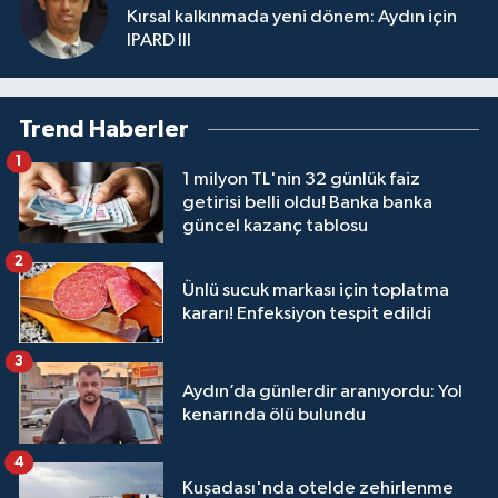
Kırsal kalkınmada yeni dönem: Aydın için
IPARD III
Trend Haberler
1
1 milyon TL'nin 32 günlük faiz
getirisi belli oldu! Banka banka
güncel kazanç tablosu
2
Ünlü sucuk markası için toplatma
kararı! Enfeksiyon tespit edildi
3
Aydın’da günlerdir aranıyordu: Yol
kenarında ölü bulundu
4
Kuşadası'nda otelde zehirlenme