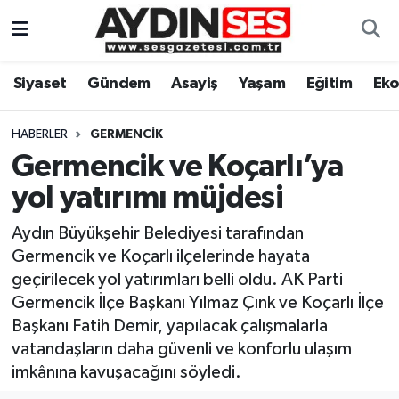
Asayiş
Aydın Nöbetçi Eczaneler
Siyaset
Gündem
Asayiş
Yaşam
Eğitim
Ek
Gündem
Aydın Hava Durumu
HABERLER
GERMENCIK
Siyaset
Aydin Namaz Vakitleri
Germencik ve Koçarlı’ya
yol yatırımı müjdesi
Ekonomi
Aydın Trafik Yoğunluk Haritası
Aydın Büyükşehir Belediyesi tarafından
Yaşam
Süper Lig Puan Durumu ve Fikstür
Germencik ve Koçarlı ilçelerinde hayata
geçirilecek yol yatırımları belli oldu. AK Parti
Eğitim
Tüm Manşetler
Germencik İlçe Başkanı Yılmaz Çınk ve Koçarlı İlçe
Başkanı Fatih Demir, yapılacak çalışmalarla
Kültür Sanat
Son Dakika Haberleri
vatandaşların daha güvenli ve konforlu ulaşım
imkânına kavuşacağını söyledi.
Spor
Haber Arşivi