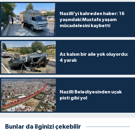
Nazilli’yi kahreden haber: 16
yaşındaki Mustafa yaşam
mücadelesini kaybetti
Az kalsın bir aile yok oluyordu:
4 yaralı
Nazilli Belediyesinden uçak
pisti gibi yol
Bunlar da ilginizi çekebilir