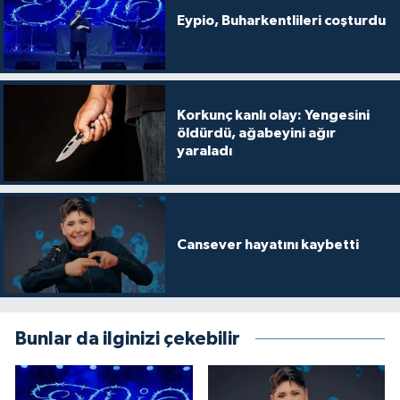
Eypio, Buharkentlileri coşturdu
Korkunç kanlı olay: Yengesini
öldürdü, ağabeyini ağır
yaraladı
Cansever hayatını kaybetti
Bunlar da ilginizi çekebilir