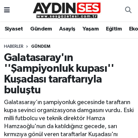
Asayiş
Aydın Nöbetçi Eczaneler
Siyaset
Gündem
Asayiş
Yaşam
Eğitim
Ek
Gündem
Aydın Hava Durumu
HABERLER
GÜNDEM
Siyaset
Aydin Namaz Vakitleri
Galatasaray'ın
''Şampiyonluk kupası''
Ekonomi
Aydın Trafik Yoğunluk Haritası
Kuşadası taraftarıyla
Yaşam
Süper Lig Puan Durumu ve Fikstür
buluştu
Galatasaray’ın şampiyonluk gecesinde taraftarın
Eğitim
Tüm Manşetler
kupa sevinci organizasyona damgasını vurdu. Eski
Kültür Sanat
Son Dakika Haberleri
milli futbolcu ve teknik direktör Hamza
Hamzaoğlu'nun da katıldığınız gecede, sarı
Spor
Haber Arşivi
kırmızıya gönül veren taraftarlar Kuşadası'nı