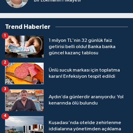
Bir Lokmanın Hikâyesi
Trend Haberler
1
1 milyon TL'nin 32 günlük faiz
getirisi belli oldu! Banka banka
güncel kazanç tablosu
2
Ünlü sucuk markası için toplatma
kararı! Enfeksiyon tespit edildi
3
Aydın’da günlerdir aranıyordu: Yol
kenarında ölü bulundu
4
Kuşadası'nda otelde zehirlenme
iddialarına yönetimden açıklama