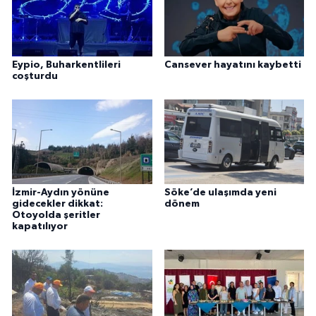
Eypio, Buharkentlileri
Cansever hayatını kaybetti
coşturdu
İzmir-Aydın yönüne
Söke’de ulaşımda yeni
gidecekler dikkat:
dönem
Otoyolda şeritler
kapatılıyor