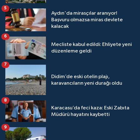
5
Aydın'da mirasçılar aranıyor!
Başvuru olmazsa miras devlete
kalacak
6
Mecliste kabul edildi: Ehliyete yeni
düzenleme geldi
7
Didim’de eski otelin plajı,
karavancıların yeni durağı oldu
8
Karacasu’da feci kaza: Eski Zabıta
Müdürü hayatını kaybetti
9