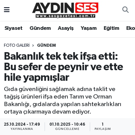
Asayiş
Aydın Nöbetçi Eczaneler
Siyaset
Gündem
Asayiş
Yaşam
Eğitim
Ek
Gündem
Aydın Hava Durumu
FOTO GALERI
GÜNDEM
Siyaset
Aydin Namaz Vakitleri
Bakanlık tek tek ifşa etti:
Bu sefer de peynir ve ette
Ekonomi
Aydın Trafik Yoğunluk Haritası
hile yapmışlar
Yaşam
Süper Lig Puan Durumu ve Fikstür
Gıda güvenliğini sağlamak adına taklit ve
tağşiş ürünleri ifşa eden Tarım ve Orman
Eğitim
Tüm Manşetler
Bakanlığı, gıdalarda yapılan sahtekarlıkları
ortaya çıkarmaya devam ediyor.
Kültür Sanat
Son Dakika Haberleri
25.10.2024 - 17:49
01.10.2025 - 10:46
1
YAYINLANMA
GÜNCELLEME
PAYLAŞIM
Spor
Haber Arşivi