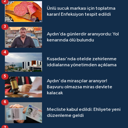
2
Ünlü sucuk markası için toplatma
kararı! Enfeksiyon tespit edildi
3
Aydın’da günlerdir aranıyordu: Yol
kenarında ölü bulundu
4
Kuşadası'nda otelde zehirlenme
iddialarına yönetimden açıklama
5
Aydın'da mirasçılar aranıyor!
Başvuru olmazsa miras devlete
kalacak
6
Mecliste kabul edildi: Ehliyete yeni
düzenleme geldi
7