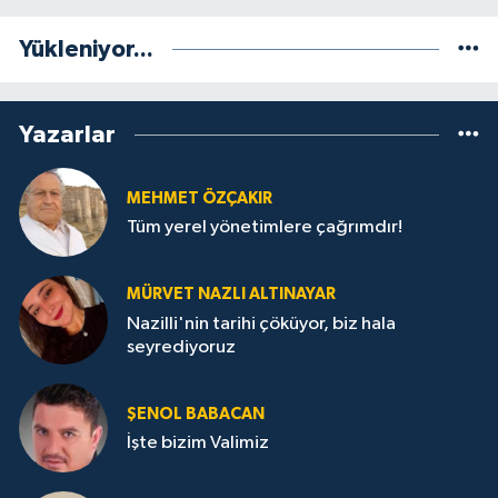
Yükleniyor...
Yazarlar
MEHMET ÖZÇAKIR
Tüm yerel yönetimlere çağrımdır!
MÜRVET NAZLI ALTINAYAR
Nazilli'nin tarihi çöküyor, biz hala
seyrediyoruz
ŞENOL BABACAN
İşte bizim Valimiz