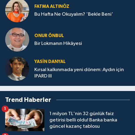
FATMA ALTINÖZ
Bu Hafta Ne Okuyalım? 'Bekle Beni'
ONUR ÖNBUL
Bir Lokmanın Hikâyesi
YASIN DANYAL
Kırsal kalkınmada yeni dönem: Aydın için
IPARD III
Trend Haberler
1
1 milyon TL'nin 32 günlük faiz
getirisi belli oldu! Banka banka
güncel kazanç tablosu