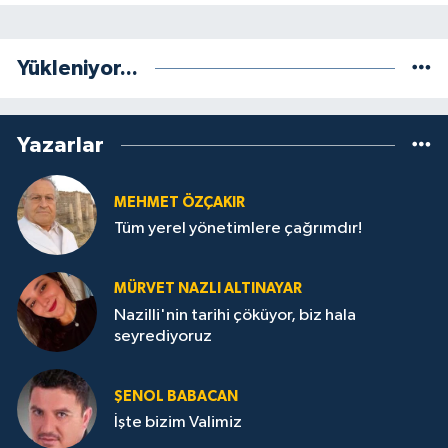
Yükleniyor...
Yazarlar
MEHMET ÖZÇAKIR
Tüm yerel yönetimlere çağrımdır!
MÜRVET NAZLI ALTINAYAR
Nazilli'nin tarihi çöküyor, biz hala
seyrediyoruz
ŞENOL BABACAN
İşte bizim Valimiz