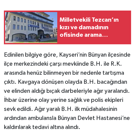
Milletvekili Tezcan’ın
kızı ve damadının
ofisinde arama
başlatıldı
Edinilen bilgiye göre, Kayseri’nin Bünyan ilçesinde
ilçe merkezindeki çarşı mevkiinde B.H. ile R.K.
arasında henüz bilinmeyen bir nedenle tartışma
çıktı. Kavgaya dönüşen olayda B.H. bacağından
ve elinden aldığı bıçak darbeleriyle ağır yaralandı.
İhbar üzerine olay yerine sağlık ve polis ekipleri
sevk edildi. Ağır yaralı B.H. ilk müdahalesinin
ardından ambulansla Bünyan Devlet Hastanesi’ne
kaldırılarak tedavi altına alındı.