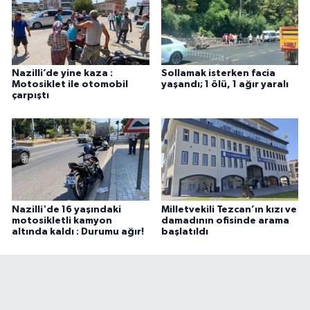
Nazilli’de yine kaza :
Sollamak isterken facia
Motosiklet ile otomobil
yaşandı; 1 ölü, 1 ağır yaralı
çarpıştı
Nazilli'de 16 yaşındaki
Milletvekili Tezcan’ın kızı ve
motosikletli kamyon
damadının ofisinde arama
altında kaldı : Durumu ağır!
başlatıldı