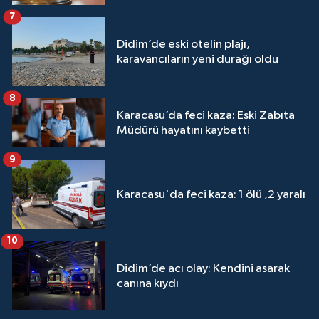
7
Didim’de eski otelin plajı,
karavancıların yeni durağı oldu
8
Karacasu’da feci kaza: Eski Zabıta
Müdürü hayatını kaybetti
9
Karacasu'da feci kaza: 1 ölü ,2 yaralı
10
Didim’de acı olay: Kendini asarak
canına kıydı