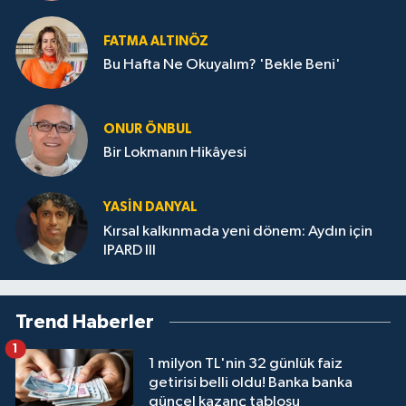
FATMA ALTINÖZ
Bu Hafta Ne Okuyalım? 'Bekle Beni'
ONUR ÖNBUL
Bir Lokmanın Hikâyesi
YASIN DANYAL
Kırsal kalkınmada yeni dönem: Aydın için
IPARD III
Trend Haberler
1
1 milyon TL'nin 32 günlük faiz
getirisi belli oldu! Banka banka
güncel kazanç tablosu