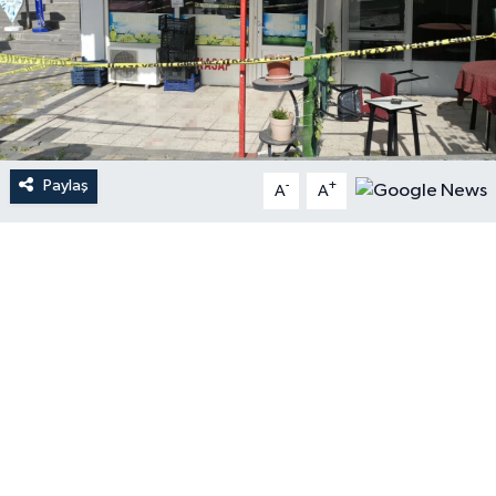
Paylaş
-
+
A
A