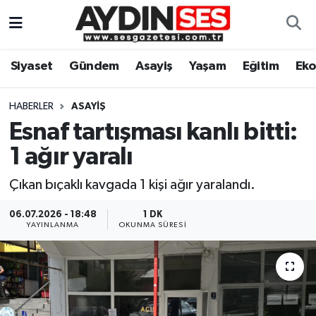
Asayiş
Aydın Nöbetçi Eczaneler
Siyaset
Gündem
Asayiş
Yaşam
Eğitim
Ek
Gündem
Aydın Hava Durumu
HABERLER
ASAYIŞ
Siyaset
Aydin Namaz Vakitleri
Esnaf tartışması kanlı bitti:
1 ağır yaralı
Ekonomi
Aydın Trafik Yoğunluk Haritası
Çıkan bıçaklı kavgada 1 kişi ağır yaralandı.
Yaşam
Süper Lig Puan Durumu ve Fikstür
06.07.2026 - 18:48
1 DK
YAYINLANMA
OKUNMA SÜRESI
Eğitim
Tüm Manşetler
Kültür Sanat
Son Dakika Haberleri
Spor
Haber Arşivi