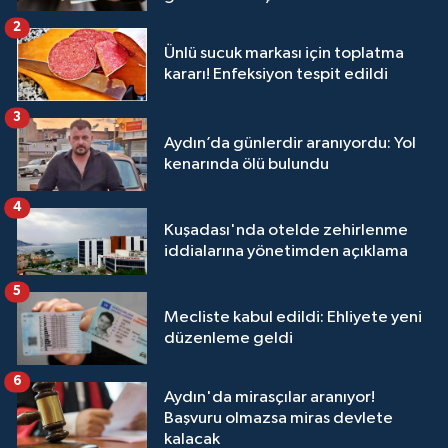
2
Ünlü sucuk markası için toplatma
kararı! Enfeksiyon tespit edildi
3
Aydın’da günlerdir aranıyordu: Yol
kenarında ölü bulundu
4
Kuşadası'nda otelde zehirlenme
iddialarına yönetimden açıklama
5
Mecliste kabul edildi: Ehliyete yeni
düzenleme geldi
6
Aydın'da mirasçılar aranıyor!
Başvuru olmazsa miras devlete
kalacak