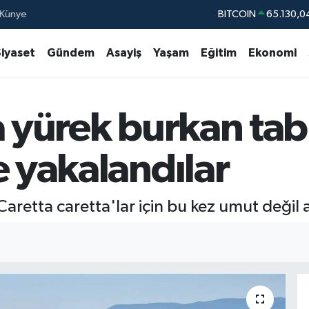
Künye
DOLAR
47,7106
EURO
55,1652
Siyaset
Gündem
Asayiş
Yaşam
Eğitim
Ekonomi
STERLİN
64,4046
GRAM ALTIN
6618.49
a yürek burkan ta
BİST100
13.77
BITCOIN
65.130,0
e yakalandılar
i Caretta caretta'lar için bu kez umut değil 