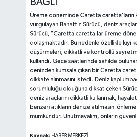
BAĞLI"
Üreme döneminde Caretta caretta'ların kı
vurgulayan Bahattin Sürücü, deniz araçları
Sürücü, "Caretta caretta'lar üreme dönem
dolaşmaktadır. Bu nedenle özellikle kıyı k
düşürmeleri, dikkatli ve kontrollü seyret
kullandı. Gece saatlerinde sahilde bulun
denizden kumsala çıkan bir Caretta caretta i
dikkate alınmasını istedi. Deniz kaplumba
sorumluluğu olduğuna dikkat çeken Sürüc
deniz araçlarını dikkatli kullanmak, hayale
benzeri atıkların denize atılmasını önlem
mümkündür. Unutmayalım, onların güvenliği
Kaynak:
HABER MERKEZİ