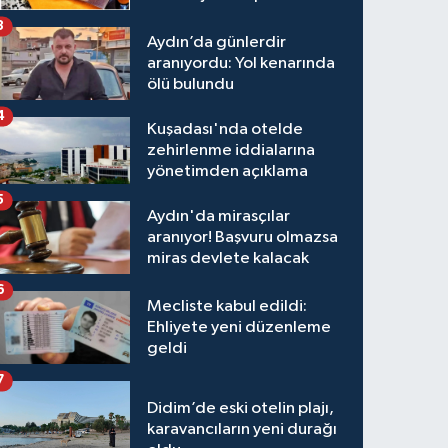
3
Aydın’da günlerdir
aranıyordu: Yol kenarında
ölü bulundu
4
Kuşadası'nda otelde
zehirlenme iddialarına
yönetimden açıklama
5
Aydın'da mirasçılar
aranıyor! Başvuru olmazsa
miras devlete kalacak
6
Mecliste kabul edildi:
Ehliyete yeni düzenleme
geldi
7
Didim’de eski otelin plajı,
karavancıların yeni durağı