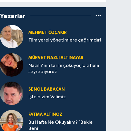
Yazarlar
MEHMET ÖZÇAKIR
Tüm yerel yönetimlere çağrımdır!
MÜRVET NAZLI ALTINAYAR
Nazilli'nin tarihi çöküyor, biz hala
seyrediyoruz
ŞENOL BABACAN
İşte bizim Valimiz
FATMA ALTINÖZ
Bu Hafta Ne Okuyalım? 'Bekle
Beni'