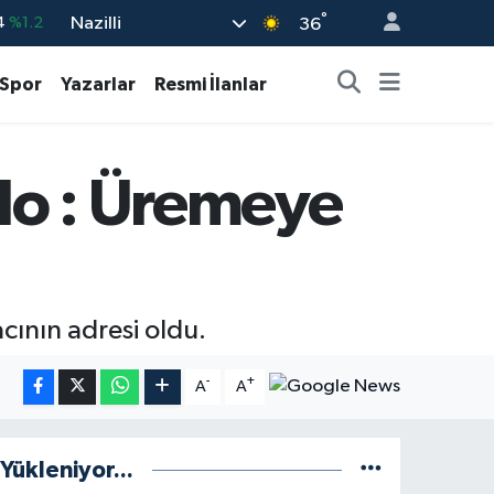
°
Nazilli
%0.17
36
%0.27
Spor
Yazarlar
Resmi İlanlar
%0.35
%2.12
blo : Üremeye
3
%-19
4
%1.2
acının adresi oldu.
-
+
A
A
Yükleniyor...