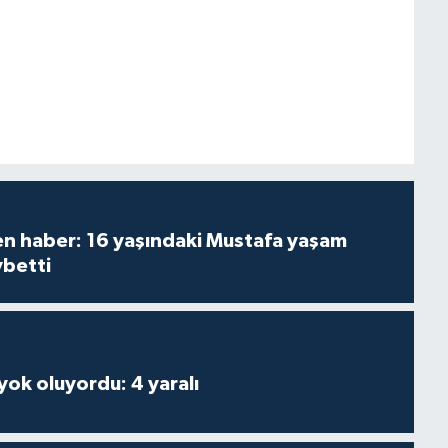
den haber: 16 yaşındaki Mustafa yaşam
ybetti
 yok oluyordu: 4 yaralı