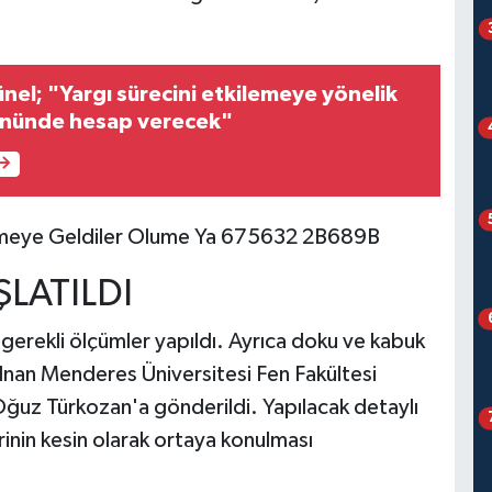
el; "Yargı sürecini etkilemeye yönelik
önünde hesap verecek"
ŞLATILDI
 gerekli ölçümler yapıldı. Ayrıca doku ve kabuk
 Adnan Menderes Üniversitesi Fen Fakültesi
Oğuz Türkozan'a gönderildi. Yapılacak detaylı
inin kesin olarak ortaya konulması