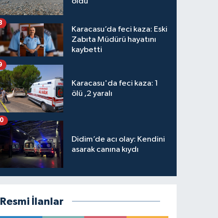
oldu
8
Karacasu’da feci kaza: Eski
Zabıta Müdürü hayatını
kaybetti
9
Karacasu'da feci kaza: 1
ölü ,2 yaralı
10
Didim’de acı olay: Kendini
asarak canına kıydı
Resmi İlanlar