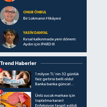
ONUR ÖNBUL
Bir Lokmanın Hikâyesi
YASIN DANYAL
Kırsal kalkınmada yeni dönem:
Aydın için IPARD III
Trend Haberler
1
1 milyon TL'nin 32 günlük
faiz getirisi belli oldu!
Banka banka güncel
kazanç tablosu
2
Ünlü sucuk markası için
toplatma kararı!
Enfeksiyon tespit edildi