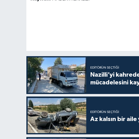
EDITÖRÜN SEÇTIĞI
Nazilli’yi kahre
mücadelesini ka
EDITÖRÜN SEÇTIĞI
Az kalsın bir aile