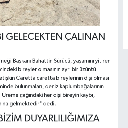
YBI GELECEKTEN ÇALINAN
eği Başkanı Bahattin Sürücü, yaşamını yitiren
indeki bireyler olmasının ayrı bir üzüntü
etişkin Caretta caretta bireylerinin dişi olması
nde bulunmaları, deniz kaplumbağalarının
. Üreme çağındaki her dişi bireyin kaybı,
amına gelmektedir" dedi.
İZİM DUYARLILIĞIMIZA