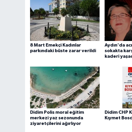
8 Mart Emekçi Kadınlar
Aydın'da acı
parkındaki büste zarar verildi
sokakta karş
kaderi yaşad
Didim Polis moral eğitim
Didim CHP K
merkezi yaz sezonunda
Kıymet Bos
ziyaretçilerini ağırlıyor