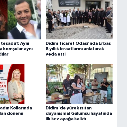
 tesadüf: Aynı
Didim Ticaret Odası’nda Erbaş
ı komşular aynı
8 yıllık icraatlarını anlatarak
ılar
veda etti
adın Kollarında
Didim'de yürek ısıtan
dan dönemi
dayanışma! Gülümsu hayatında
ilk kez ayağa kalktı