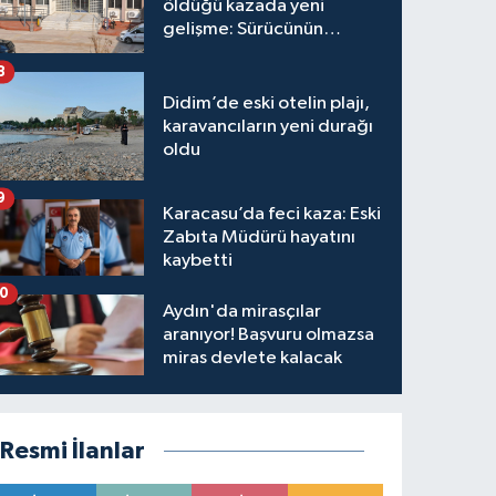
öldüğü kazada yeni
gelişme: Sürücünün
hakkında karar verildi
8
Didim’de eski otelin plajı,
karavancıların yeni durağı
oldu
9
Karacasu’da feci kaza: Eski
Zabıta Müdürü hayatını
kaybetti
10
Aydın'da mirasçılar
aranıyor! Başvuru olmazsa
miras devlete kalacak
Resmi İlanlar