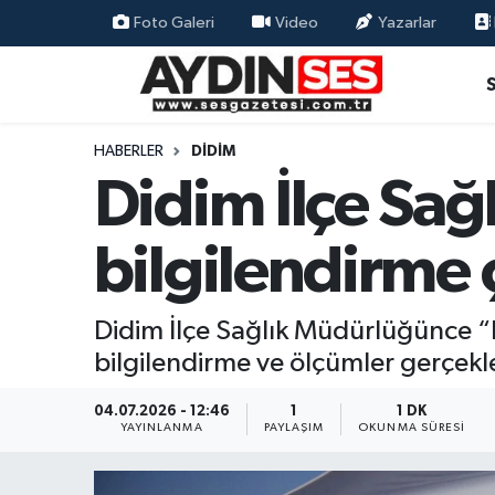
Foto Galeri
Video
Yazarlar
Asayiş
Aydın Nöbetçi Eczaneler
Gündem
Aydın Hava Durumu
HABERLER
DIDIM
Didim İlçe Sa
Siyaset
Aydin Namaz Vakitleri
bilgilendirme 
Ekonomi
Aydın Trafik Yoğunluk Haritası
Yaşam
Süper Lig Puan Durumu ve Fikstür
Didim İlçe Sağlık Müdürlüğünce “Ha
bilgilendirme ve ölçümler gerçekle
Eğitim
Tüm Manşetler
04.07.2026 - 12:46
1
1 DK
Kültür Sanat
Son Dakika Haberleri
YAYINLANMA
PAYLAŞIM
OKUNMA SÜRESI
Spor
Haber Arşivi