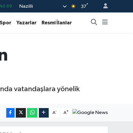
°
Nazilli
%0.69
37
%0.06
Spor
Yazarlar
Resmi İlanlar
%0.02
8
%0.2
n
%0.32
8
%48
tında vatandaşlara yönelik
-
+
A
A