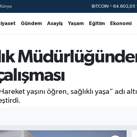
BITCOIN
64.602,05
Künye
DOLAR
47,6006
Siyaset
Gündem
Asayiş
Yaşam
Eğitim
Ekonomi
EURO
55,0250
STERLİN
64,239
ğlık Müdürlüğünde
GRAM ALTIN
6513.94
BİST100
13.76
çalışması
reket yaşını öğren, sağlıklı yaşa” adı al
ştirdi.