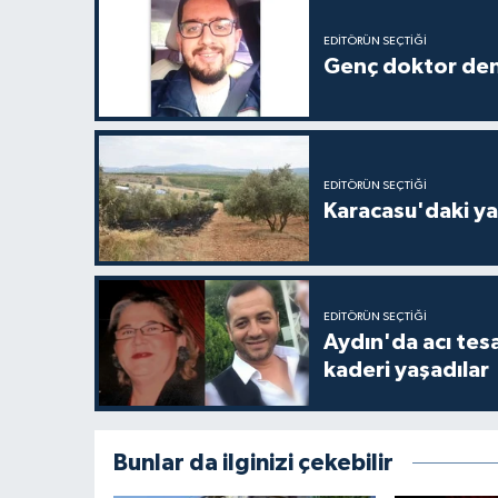
EDITÖRÜN SEÇTIĞI
Genç doktor den
EDITÖRÜN SEÇTIĞI
Karacasu'daki ya
EDITÖRÜN SEÇTIĞI
Aydın'da acı tes
kaderi yaşadılar
Bunlar da ilginizi çekebilir