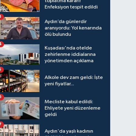
toplatma kararı!
Enfeksiyon tespit edildi
3
Aydın’da günlerdir
aranıyordu: Yol kenarında
ölü bulundu
4
Kuşadası'nda otelde
zehirlenme iddialarına
yönetimden açıklama
5
Alkole dev zam geldi: İşte
yeni fiyatlar...
6
Mecliste kabul edildi:
Ehliyete yeni düzenleme
geldi
7
Aydın'da yaşlı kadının