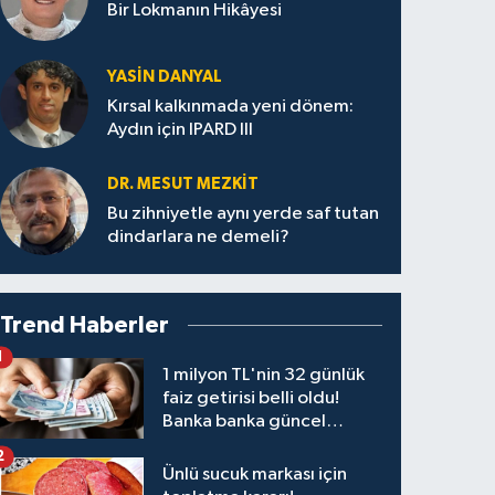
Bir Lokmanın Hikâyesi
YASIN DANYAL
Kırsal kalkınmada yeni dönem:
Aydın için IPARD III
DR. MESUT MEZKIT
Bu zihniyetle aynı yerde saf tutan
dindarlara ne demeli?
Trend Haberler
1
1 milyon TL'nin 32 günlük
faiz getirisi belli oldu!
Banka banka güncel
kazanç tablosu
2
Ünlü sucuk markası için