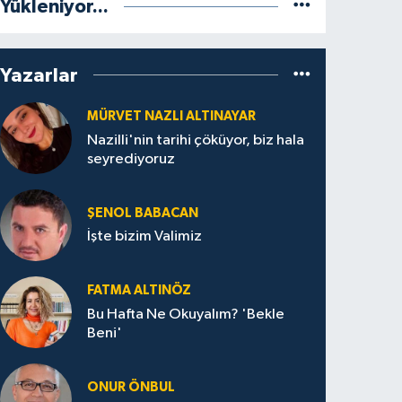
Yükleniyor...
Yazarlar
MÜRVET NAZLI ALTINAYAR
Nazilli'nin tarihi çöküyor, biz hala
seyrediyoruz
ŞENOL BABACAN
İşte bizim Valimiz
FATMA ALTINÖZ
Bu Hafta Ne Okuyalım? 'Bekle
Beni'
ONUR ÖNBUL