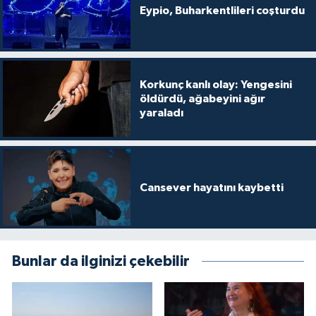
Eypio, Buharkentlileri coşturdu
Korkunç kanlı olay: Yengesini
öldürdü, ağabeyini ağır
yaraladı
Cansever hayatını kaybetti
Bunlar da ilginizi çekebilir