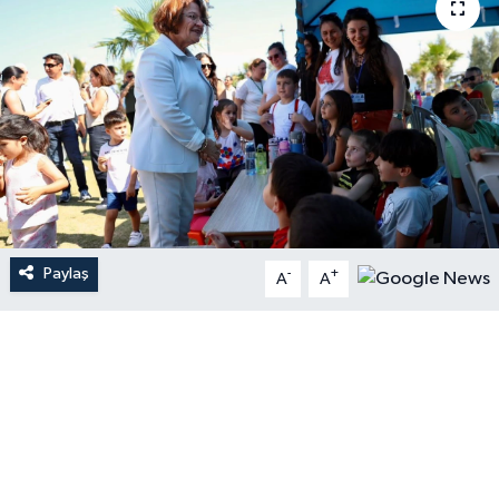
Paylaş
-
+
A
A