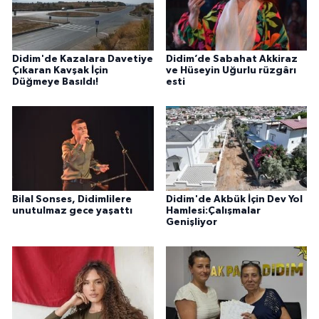
Didim'de Kazalara Davetiye
Didim’de Sabahat Akkiraz
Çıkaran Kavşak İçin
ve Hüseyin Uğurlu rüzgârı
Düğmeye Basıldı!
esti
Bilal Sonses, Didimlilere
Didim'de Akbük İçin Dev Yol
unutulmaz gece yaşattı
Hamlesi:Çalışmalar
Genişliyor