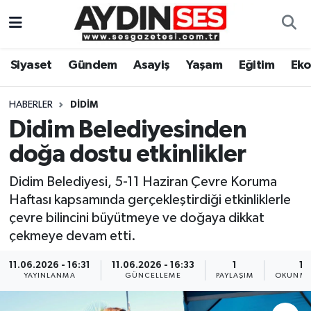
Asayiş
Aydın Nöbetçi Eczaneler
Siyaset
Gündem
Asayiş
Yaşam
Eğitim
Ek
Gündem
Aydın Hava Durumu
HABERLER
DIDIM
Siyaset
Aydin Namaz Vakitleri
Didim Belediyesinden
doğa dostu etkinlikler
Ekonomi
Aydın Trafik Yoğunluk Haritası
Didim Belediyesi, 5-11 Haziran Çevre Koruma
Yaşam
Süper Lig Puan Durumu ve Fikstür
Haftası kapsamında gerçekleştirdiği etkinliklerle
çevre bilincini büyütmeye ve doğaya dikkat
Eğitim
Tüm Manşetler
çekmeye devam etti.
Kültür Sanat
Son Dakika Haberleri
11.06.2026 - 16:31
11.06.2026 - 16:33
1
1 
YAYINLANMA
GÜNCELLEME
PAYLAŞIM
OKUNMA
Spor
Haber Arşivi