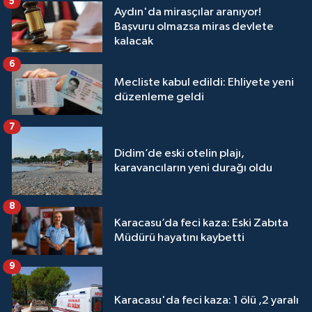
5
Aydın'da mirasçılar aranıyor!
Başvuru olmazsa miras devlete
kalacak
6
Mecliste kabul edildi: Ehliyete yeni
düzenleme geldi
7
Didim’de eski otelin plajı,
karavancıların yeni durağı oldu
8
Karacasu’da feci kaza: Eski Zabıta
Müdürü hayatını kaybetti
9
Karacasu'da feci kaza: 1 ölü ,2 yaralı