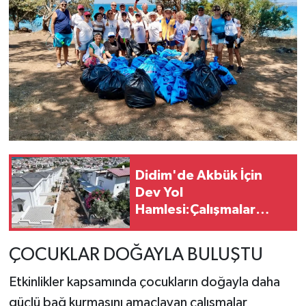
Didim'de Akbük İçin
Dev Yol
Hamlesi:Çalışmalar
Genişliyor
ÇOCUKLAR DOĞAYLA BULUŞTU
Etkinlikler kapsamında çocukların doğayla daha
güçlü bağ kurmasını amaçlayan çalışmalar