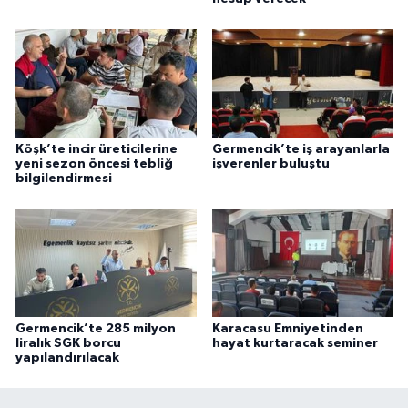
Köşk’te incir üreticilerine
Germencik’te iş arayanlarla
yeni sezon öncesi tebliğ
işverenler buluştu
bilgilendirmesi
Germencik’te 285 milyon
Karacasu Emniyetinden
liralık SGK borcu
hayat kurtaracak seminer
yapılandırılacak