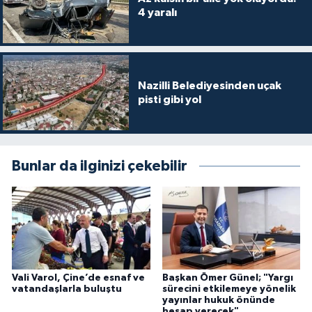
4 yaralı
Nazilli Belediyesinden uçak
pisti gibi yol
Bunlar da ilginizi çekebilir
Vali Varol, Çine’de esnaf ve
Başkan Ömer Günel; "Yargı
vatandaşlarla buluştu
sürecini etkilemeye yönelik
yayınlar hukuk önünde
hesap verecek"