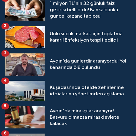
1 milyon TL'nin 32 günlük faiz
getirisi belli oldu! Banka banka
güncel kazanç tablosu
2
Ünlü sucuk markası için toplatma
kararı! Enfeksiyon tespit edildi
3
Aydın’da günlerdir aranıyordu: Yol
kenarında ölü bulundu
4
Kuşadası'nda otelde zehirlenme
iddialarına yönetimden açıklama
5
Aydın'da mirasçılar aranıyor!
Başvuru olmazsa miras devlete
kalacak
6