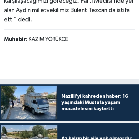
karşılaşacağımızı göreceğiz. Parti Meclisi’nde yer
alan Aydın milletvekilimiz Bülent Tezcan da istifa
etti” dedi.
Muhabir:
KAZIM YÖRÜKCE
Nazilli’yi kahreden haber: 16
yaşındaki Mustafa yaşam
mücadelesini kaybetti
Az kalsın bir aile yok oluyordu: