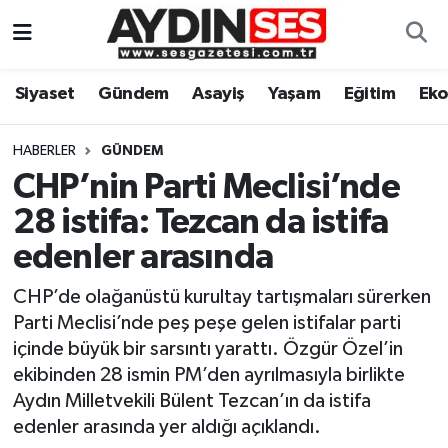
Asayiş
Aydın Nöbetçi Eczaneler
Siyaset
Gündem
Asayiş
Yaşam
Eğitim
Ek
Gündem
Aydın Hava Durumu
HABERLER
GÜNDEM
Siyaset
Aydin Namaz Vakitleri
CHP’nin Parti Meclisi’nde
28 istifa: Tezcan da istifa
Ekonomi
Aydın Trafik Yoğunluk Haritası
edenler arasında
Yaşam
Süper Lig Puan Durumu ve Fikstür
CHP’de olağanüstü kurultay tartışmaları sürerken
Parti Meclisi’nde peş peşe gelen istifalar parti
Eğitim
Tüm Manşetler
içinde büyük bir sarsıntı yarattı. Özgür Özel’in
ekibinden 28 ismin PM’den ayrılmasıyla birlikte
Kültür Sanat
Son Dakika Haberleri
Aydın Milletvekili Bülent Tezcan’ın da istifa
edenler arasında yer aldığı açıklandı.
Spor
Haber Arşivi