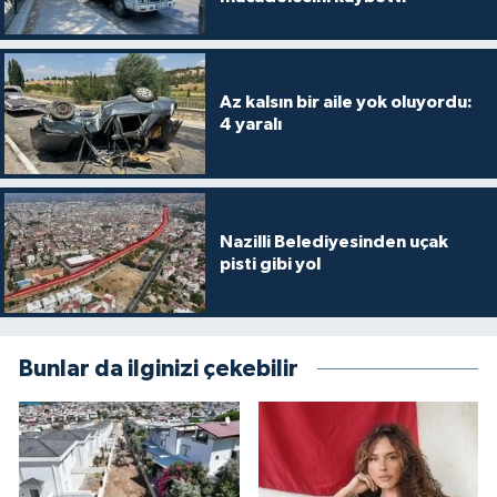
Az kalsın bir aile yok oluyordu:
4 yaralı
Nazilli Belediyesinden uçak
pisti gibi yol
Bunlar da ilginizi çekebilir