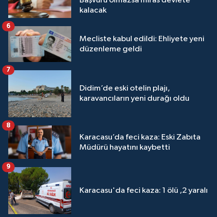
Başvuru olmazsa miras devlete
kalacak
6
Mecliste kabul edildi: Ehliyete yeni
düzenleme geldi
7
Didim’de eski otelin plajı,
karavancıların yeni durağı oldu
8
Karacasu’da feci kaza: Eski Zabıta
Müdürü hayatını kaybetti
9
Karacasu'da feci kaza: 1 ölü ,2 yaralı