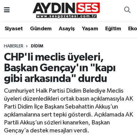
Asayiş
Aydın Nöbetçi Eczaneler
Siyaset
Gündem
Asayiş
Yaşam
Eğitim
Ek
Gündem
Aydın Hava Durumu
HABERLER
DIDIM
Siyaset
Aydin Namaz Vakitleri
CHP'li meclis üyeleri,
Başkan Gençay'ın "kapı
Ekonomi
Aydın Trafik Yoğunluk Haritası
gibi arkasında" durdu
Yaşam
Süper Lig Puan Durumu ve Fikstür
Cumhuriyet Halk Partisi Didim Belediye Meclis
üyeleri düzenledikleri ortak basın açıklamasıyla AK
Eğitim
Tüm Manşetler
Parti Didim İlçe Başkanı Sebahattin Akkuş’un
açıklamalarına sert tepki gösterdi. Açıklamada AK
Kültür Sanat
Son Dakika Haberleri
Partili Akkuş’un sözleri kınanırken, Başkan
Gençay’a destek mesajları verdi.
Spor
Haber Arşivi