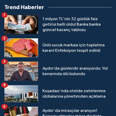
Trend Haberler
1
1 milyon TL'nin 32 günlük faiz
getirisi belli oldu! Banka banka
güncel kazanç tablosu
2
Ünlü sucuk markası için toplatma
kararı! Enfeksiyon tespit edildi
3
Aydın’da günlerdir aranıyordu: Yol
kenarında ölü bulundu
4
Kuşadası'nda otelde zehirlenme
iddialarına yönetimden açıklama
5
Aydın'da mirasçılar aranıyor!