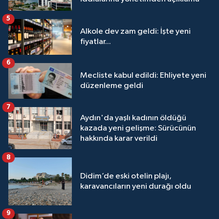
5
Alkole dev zam geldi: İşte yeni
fiyatlar...
6
Mecliste kabul edildi: Ehliyete yeni
düzenleme geldi
7
Aydın'da yaşlı kadının öldüğü
kazada yeni gelişme: Sürücünün
hakkında karar verildi
8
Didim’de eski otelin plajı,
karavancıların yeni durağı oldu
9