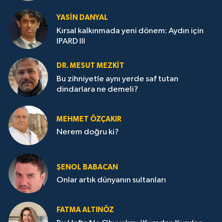
YASIN DANYAL
Kırsal kalkınmada yeni dönem: Aydın için
IPARD III
DR. MESUT MEZKIT
Bu zihniyetle aynı yerde saf tutan
dindarlara ne demeli?
MEHMET ÖZÇAKIR
Nerem doğru ki?
ŞENOL BABACAN
Onlar artık dünyanın sultanları
FATMA ALTINÖZ