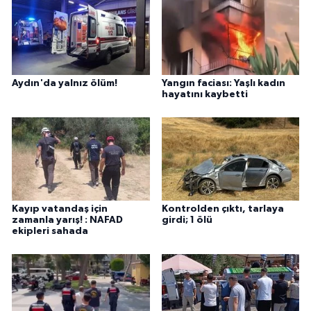
Aydın'da yalnız ölüm!
Yangın faciası: Yaşlı kadın
hayatını kaybetti
Kayıp vatandaş için
Kontrolden çıktı, tarlaya
zamanla yarış! : NAFAD
girdi; 1 ölü
ekipleri sahada