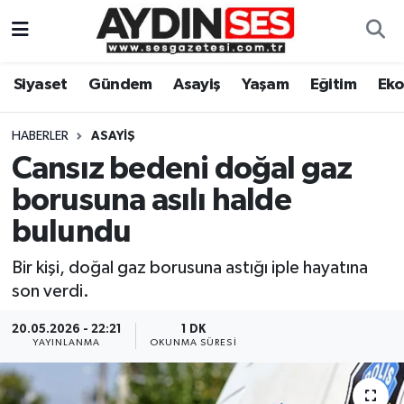
Asayiş
Aydın Nöbetçi Eczaneler
Siyaset
Gündem
Asayiş
Yaşam
Eğitim
Ek
Gündem
Aydın Hava Durumu
HABERLER
ASAYIŞ
Siyaset
Aydin Namaz Vakitleri
Cansız bedeni doğal gaz
borusuna asılı halde
Ekonomi
Aydın Trafik Yoğunluk Haritası
bulundu
Yaşam
Süper Lig Puan Durumu ve Fikstür
Bir kişi, doğal gaz borusuna astığı iple hayatına
son verdi.
Eğitim
Tüm Manşetler
20.05.2026 - 22:21
1 DK
Kültür Sanat
Son Dakika Haberleri
YAYINLANMA
OKUNMA SÜRESI
Spor
Haber Arşivi