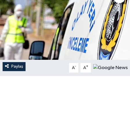
Paylaş
-
+
A
A