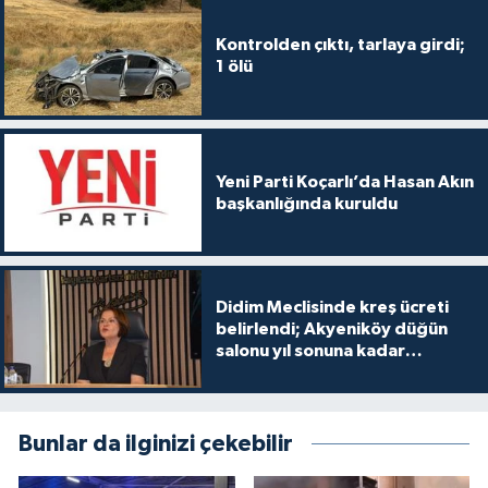
Kontrolden çıktı, tarlaya girdi;
1 ölü
Yeni Parti Koçarlı’da Hasan Akın
başkanlığında kuruldu
Didim Meclisinde kreş ücreti
belirlendi; Akyeniköy düğün
salonu yıl sonuna kadar
ücretsiz
Bunlar da ilginizi çekebilir