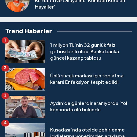
Bu Hafta Ne Okuyalım: 'Kumdan Kurulan
Hayaller'
Trend Haberler
1
1 milyon TL'nin 32 günlük faiz
getirisi belli oldu! Banka banka
güncel kazanç tablosu
2
Ünlü sucuk markası için toplatma
kararı! Enfeksiyon tespit edildi
3
Aydın’da günlerdir aranıyordu: Yol
kenarında ölü bulundu
4
Kuşadası'nda otelde zehirlenme
iddialarına yönetimden açıklama