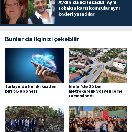
Aydın'da acı tesadüf: Aynı
sokakta karşı komşular aynı
kaderi yaşadılar
Bunlar da ilginizi çekebilir
Türkiye’de her iki kişiden
Efeler’de 25 bin
biri 5G abonesi
metrekarelik yol yenileme
tamamlandı