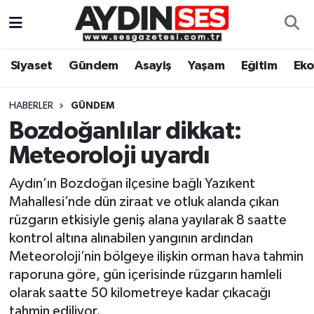
Asayiş
Aydın Nöbetçi Eczaneler
Siyaset
Gündem
Asayiş
Yaşam
Eğitim
Ek
Gündem
Aydın Hava Durumu
HABERLER
GÜNDEM
Siyaset
Aydin Namaz Vakitleri
Bozdoğanlılar dikkat:
Meteoroloji uyardı
Ekonomi
Aydın Trafik Yoğunluk Haritası
Aydın’ın Bozdoğan ilçesine bağlı Yazıkent
Yaşam
Süper Lig Puan Durumu ve Fikstür
Mahallesi’nde dün ziraat ve otluk alanda çıkan
rüzgarın etkisiyle geniş alana yayılarak 8 saatte
Eğitim
Tüm Manşetler
kontrol altına alınabilen yangının ardından
Meteoroloji’nin bölgeye ilişkin orman hava tahmin
Kültür Sanat
Son Dakika Haberleri
raporuna göre, gün içerisinde rüzgarın hamleli
olarak saatte 50 kilometreye kadar çıkacağı
Spor
Haber Arşivi
tahmin ediliyor.