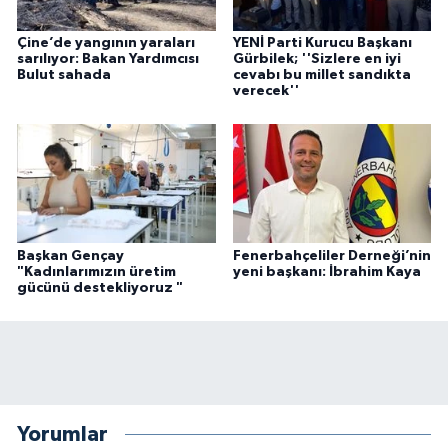
Çine’de yangının yaraları
YENİ Parti Kurucu Başkanı
sarılıyor: Bakan Yardımcısı
Gürbilek; ''Sizlere en iyi
Bulut sahada
cevabı bu millet sandıkta
verecek''
Başkan Gençay
Fenerbahçeliler Derneği’nin
"Kadınlarımızın üretim
yeni başkanı: İbrahim Kaya
gücünü destekliyoruz "
Yorumlar