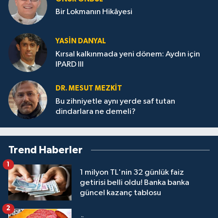
Bir Lokmanın Hikâyesi
YASIN DANYAL
Kırsal kalkınmada yeni dönem: Aydın için
IPARD III
DR. MESUT MEZKIT
Bu zihniyetle aynı yerde saf tutan
dindarlara ne demeli?
Trend Haberler
1
1 milyon TL'nin 32 günlük faiz
getirisi belli oldu! Banka banka
güncel kazanç tablosu
2