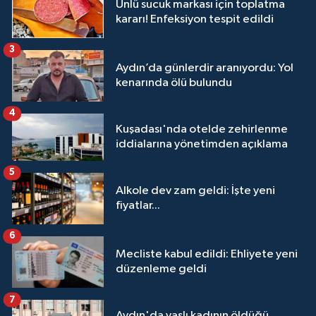
Ünlü sucuk markası için toplatma
kararı! Enfeksiyon tespit edildi
3
Aydın’da günlerdir aranıyordu: Yol
kenarında ölü bulundu
4
Kuşadası'nda otelde zehirlenme
iddialarına yönetimden açıklama
5
Alkole dev zam geldi: İşte yeni
fiyatlar...
6
Mecliste kabul edildi: Ehliyete yeni
düzenleme geldi
7
Aydın'da yaşlı kadının öldüğü