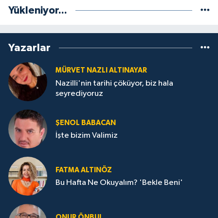
Yükleniyor...
Yazarlar
MÜRVET NAZLI ALTINAYAR
Nazilli'nin tarihi çöküyor, biz hala
seyrediyoruz
ŞENOL BABACAN
İşte bizim Valimiz
FATMA ALTINÖZ
Bu Hafta Ne Okuyalım? 'Bekle Beni'
ONUR ÖNBUL