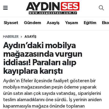
Asayiş
Aydın Nöbetçi Eczaneler
Siyaset
Gündem
Asayiş
Yaşam
Eğitim
Ek
Gündem
Aydın Hava Durumu
HABERLER
ASAYIŞ
Siyaset
Aydin Namaz Vakitleri
Aydın’daki mobilya
mağazasında vurgun
Ekonomi
Aydın Trafik Yoğunluk Haritası
iddiası! Paraları alıp
Yaşam
Süper Lig Puan Durumu ve Fikstür
kayıplara karıştı
Aydın'ın Efeler ilçesinde faaliyet gösteren bir
Eğitim
Tüm Manşetler
mobilya mağazasından peşin ödeme yaparak
Kültür Sanat
Son Dakika Haberleri
ürün satın alan çok sayıda vatandaş, siparişlerini
teslim alamadıklarını öne sürdü. İş yerinin aniden
Spor
Haber Arşivi
kapanmasıyla mağaza önünde toplanan