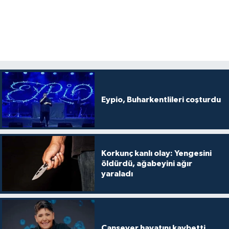
Eypio, Buharkentlileri coşturdu
Korkunç kanlı olay: Yengesini
öldürdü, ağabeyini ağır
yaraladı
Cansever hayatını kaybetti