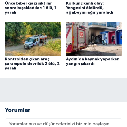
Önce biber gazı sıktılar
Korkunç kanlı olay:
sonra bıçakladılar: 1 ölü, 1
Yengesini öldürdü,
yaralı
ağabeyini ağır yaraladı
Kontrolden çıkan araç
Aydın'da kaynak yaparken
şarampole devrildi; 2 ölü, 2
yangın çıkardı
yaralı
Yorumlar