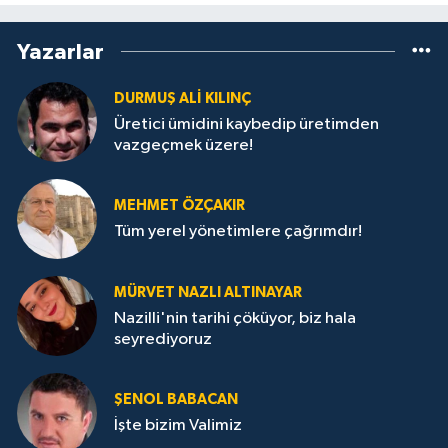
Yazarlar
DURMUŞ ALI KILINÇ
Üretici ümidini kaybedip üretimden
vazgeçmek üzere!
MEHMET ÖZÇAKIR
Tüm yerel yönetimlere çağrımdır!
MÜRVET NAZLI ALTINAYAR
Nazilli'nin tarihi çöküyor, biz hala
seyrediyoruz
ŞENOL BABACAN
İşte bizim Valimiz