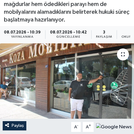
mağdurlar hem ödedikleri parayı hem de
mobilyalarını alamadıklarını belirterek hukuki süreç
başlatmaya hazırlanıyor.
08.07.2026 - 10:39
08.07.2026 - 10:42
3
2
YAYINLANMA
GÜNCELLEME
PAYLAŞIM
OKUNM
Paylaş
-
+
A
A