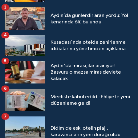
3
Aydın’da günlerdir aranıyordu: Yol
kenarında ölü bulundu
4
Kuşadası'nda otelde zehirlenme
iddialarına yönetimden açıklama
5
Aydın'da mirasçılar aranıyor!
Başvuru olmazsa miras devlete
kalacak
6
Mecliste kabul edildi: Ehliyete yeni
düzenleme geldi
7
Didim’de eski otelin plajı,
karavancıların yeni durağı oldu