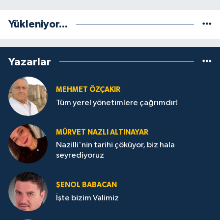
Yükleniyor...
Yazarlar
MEHMET ÖZÇAKIR
Tüm yerel yönetimlere çağrımdır!
MÜRVET NAZLI ALTINAYAR
Nazilli'nin tarihi çöküyor, biz hala
seyrediyoruz
ŞENOL BABACAN
İşte bizim Valimiz