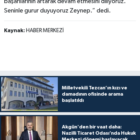
başarılarının artarak devam etmesini diliyoruz.
Seninle gurur duyuyoruz Zeynep.” dedi.
Kaynak:
HABER MERKEZİ
Milletvekili Tezcan’ın kızı ve
damadının ofisinde arama
başlatıldı
Akgün'den bir vaat daha:
Nazilli Ticaret Odası’nda Hukuk
Merkezi dönemi başlayacak