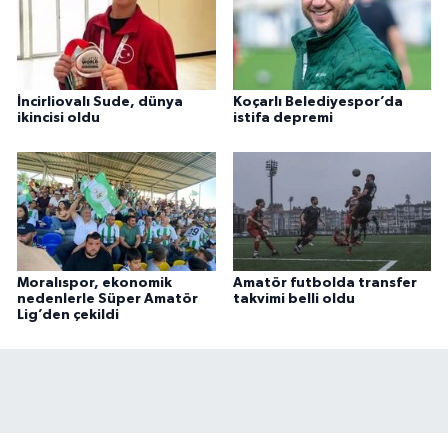
İncirliovalı Sude, dünya
Koçarlı Belediyespor’da
ikincisi oldu
istifa depremi
Moralıspor, ekonomik
Amatör futbolda transfer
nedenlerle Süper Amatör
takvimi belli oldu
Lig’den çekildi