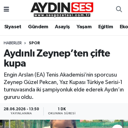
Asayiş
Aydın Nöbetçi Eczaneler
Siyaset
Gündem
Asayiş
Yaşam
Eğitim
Ek
Gündem
Aydın Hava Durumu
HABERLER
SPOR
Siyaset
Aydin Namaz Vakitleri
Aydınlı Zeynep’ten çifte
kupa
Ekonomi
Aydın Trafik Yoğunluk Haritası
Engin Arslan (EA) Tenis Akademisi’nin sporcusu
Yaşam
Süper Lig Puan Durumu ve Fikstür
Zeynep Güzel Pekcan, Yaz Kupası Türkiye Serisi-1
turnuvasında iki şampiyonluk elde ederek Aydın’ın
Eğitim
Tüm Manşetler
gururu oldu.
Kültür Sanat
Son Dakika Haberleri
28.06.2026 - 13:50
1 DK
YAYINLANMA
OKUNMA SÜRESI
Spor
Haber Arşivi