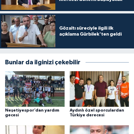
Gözaltı süreciyle ilgili ilk
açıklama Gürbilek'ten geldi
Bunlar da ilginizi çekebilir
Neşetiyespor’dan yardım
Aydınlı özel sporculardan
gecesi
Türkiye derecesi