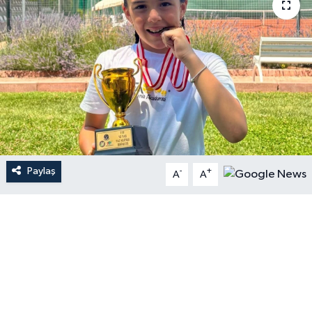
Paylaş
-
+
A
A