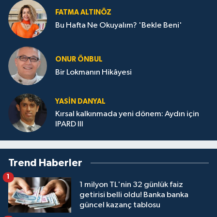
FATMA ALTINÖZ
Bu Hafta Ne Okuyalım? 'Bekle Beni'
ONUR ÖNBUL
Bir Lokmanın Hikâyesi
YASIN DANYAL
Kırsal kalkınmada yeni dönem: Aydın için
IPARD III
Trend Haberler
1
1 milyon TL'nin 32 günlük faiz
getirisi belli oldu! Banka banka
güncel kazanç tablosu