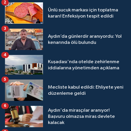
2
Ünlü sucuk markası için toplatma
kararı! Enfeksiyon tespit edildi
3
Aydın’da günlerdir aranıyordu: Yol
kenarında ölü bulundu
4
Kuşadası'nda otelde zehirlenme
iddialarına yönetimden açıklama
5
Mecliste kabul edildi: Ehliyete yeni
düzenleme geldi
6
Aydın'da mirasçılar aranıyor!
Başvuru olmazsa miras devlete
kalacak