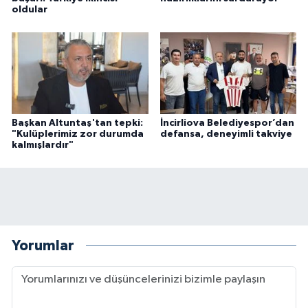
oldular
Başkan Altuntaş'tan tepki:
İncirliova Belediyespor’dan
"Kulüplerimiz zor durumda
defansa, deneyimli takviye
kalmışlardır"
Yorumlar