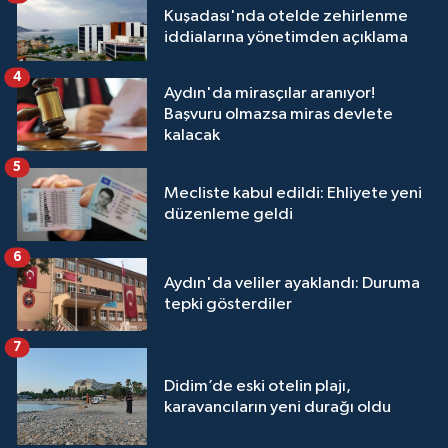
Kuşadası'nda otelde zehirlenme
iddialarına yönetimden açıklama
4
Aydın'da mirasçılar aranıyor!
Başvuru olmazsa miras devlete
kalacak
5
Mecliste kabul edildi: Ehliyete yeni
düzenleme geldi
6
Aydın'da veliler ayaklandı: Duruma
tepki gösterdiler
7
Didim’de eski otelin plajı,
karavancıların yeni durağı oldu