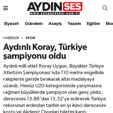
Asayiş
Aydın Nöbetçi Eczaneler
Siyaset
Gündem
Asayiş
Yaşam
Eğitim
Ek
Gündem
Aydın Hava Durumu
HABERLER
SPOR
Siyaset
Aydin Namaz Vakitleri
Aydınlı Koray, Türkiye
şampiyonu oldu
Ekonomi
Aydın Trafik Yoğunluk Haritası
Aydınlı milli atlet Koray Uygun, Büyükler Türkiye
Yaşam
Süper Lig Puan Durumu ve Fikstür
Atletizm Şampiyonası'nda 110 metre engellide
rakiplerini geride bırakarak altın madalyaya
Eğitim
Tüm Manşetler
uzandı. Henüz U20 kategorisinde yarışmasına
rağmen büyüklerde şampiyon olan genç yıldız,
Kültür Sanat
Son Dakika Haberleri
derecesini 13.86'dan 13.52'ye indirerek Türkiye
rekorunun ardından tarihin en iyi ikinci derecesini
Spor
Haber Arşivi
koştu ve Akdeniz Oyunları biletini kaptı.