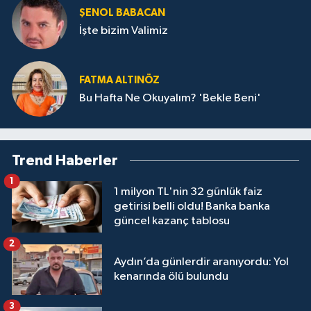
ŞENOL BABACAN
İşte bizim Valimiz
FATMA ALTINÖZ
Bu Hafta Ne Okuyalım? 'Bekle Beni'
Trend Haberler
1
1 milyon TL'nin 32 günlük faiz
getirisi belli oldu! Banka banka
güncel kazanç tablosu
2
Aydın’da günlerdir aranıyordu: Yol
kenarında ölü bulundu
3