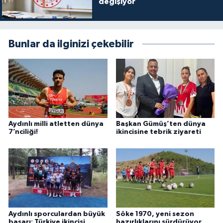
değişiyor
Bunlar da ilginizi çekebilir
Aydınlı milli atletten dünya
Başkan Gümüş’ten dünya
7’nciliği!
ikincisine tebrik ziyareti
Aydınlı sporculardan büyük
Söke 1970, yeni sezon
başarı: Türkiye ikincisi
hazırlıklarını sürdürüyor