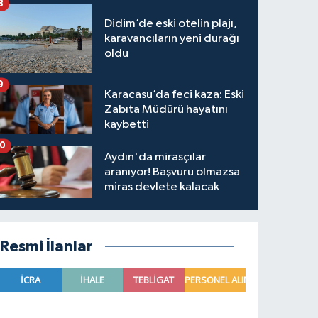
8
Didim’de eski otelin plajı,
karavancıların yeni durağı
oldu
9
Karacasu’da feci kaza: Eski
Zabıta Müdürü hayatını
kaybetti
10
Aydın'da mirasçılar
aranıyor! Başvuru olmazsa
miras devlete kalacak
Resmi İlanlar