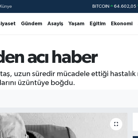
Künye
BITCOIN
64.602,05
DOLAR
47,6006
Siyaset
Gündem
Asayiş
Yaşam
Eğitim
Ekonomi
EURO
55,0250
STERLİN
64,239
den acı haber
GRAM ALTIN
6513.94
BİST100
13.76
aş, uzun süredir mücadele ettiği hastalık 
şlarını üzüntüye boğdu.