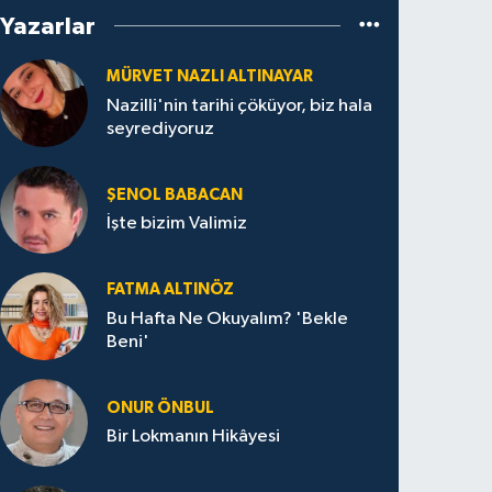
Yazarlar
MÜRVET NAZLI ALTINAYAR
Nazilli'nin tarihi çöküyor, biz hala
seyrediyoruz
ŞENOL BABACAN
İşte bizim Valimiz
FATMA ALTINÖZ
Bu Hafta Ne Okuyalım? 'Bekle
Beni'
ONUR ÖNBUL
Bir Lokmanın Hikâyesi