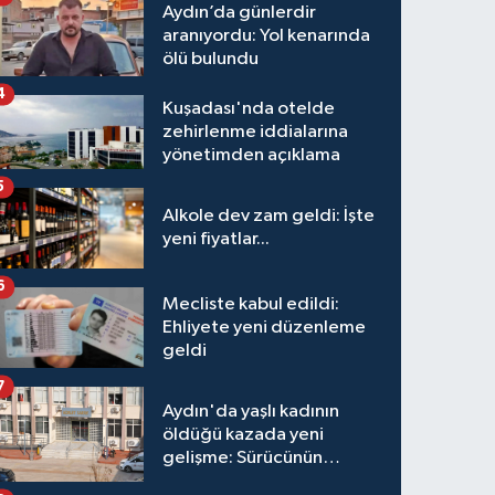
Aydın’da günlerdir
aranıyordu: Yol kenarında
ölü bulundu
4
Kuşadası'nda otelde
zehirlenme iddialarına
yönetimden açıklama
5
Alkole dev zam geldi: İşte
yeni fiyatlar...
6
Mecliste kabul edildi:
Ehliyete yeni düzenleme
geldi
7
Aydın'da yaşlı kadının
öldüğü kazada yeni
gelişme: Sürücünün
hakkında karar verildi