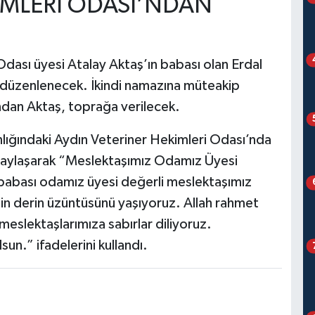
İMLERİ ODASI’NDAN
dası üyesi Atalay Aktaş’ın babası olan Erdal
 düzenlenecek. İkindi namazına müteakip
dan Aktaş, toprağa verilecek.
nlığındaki Aydın Veteriner Hekimleri Odası’nda
paylaşarak “Meslektaşımız Odamız Üyesi
 babası odamız üyesi değerli meslektaşımız
n derin üzüntüsünü yaşıyoruz. Allah rahmet
 meslektaşlarımıza sabırlar diliyoruz.
un.” ifadelerini kullandı.