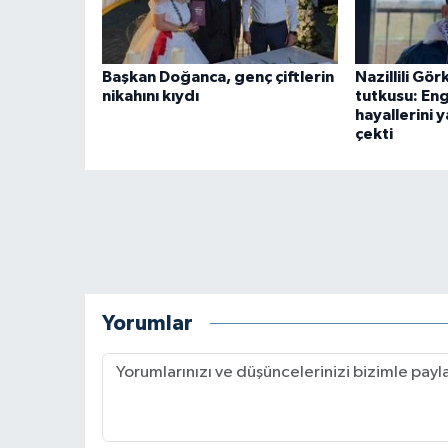
Başkan Doğanca, genç çiftlerin
Nazillili Gö
nikahını kıydı
tutkusu: Enge
hayallerini y
çekti
Yorumlar