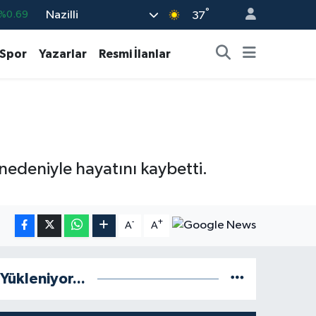
°
Nazilli
%0.69
37
%0.06
Spor
Yazarlar
Resmi İlanlar
%0.02
8
%0.2
%0.32
8
%48
nedeniyle hayatını kaybetti.
-
+
A
A
Yükleniyor...