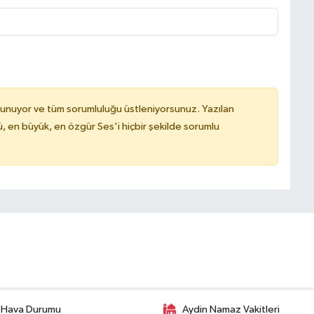
lunuyor ve tüm sorumluluğu üstleniyorsunuz. Yazılan
, en büyük, en özgür Ses'i hiçbir şekilde sorumlu
 Hava Durumu
Aydin Namaz Vakitleri