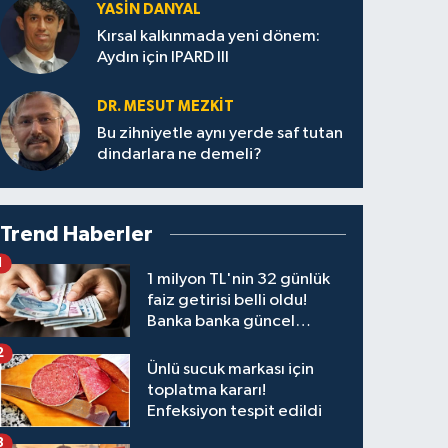
YASIN DANYAL
Kırsal kalkınmada yeni dönem:
Aydın için IPARD III
DR. MESUT MEZKIT
Bu zihniyetle aynı yerde saf tutan
dindarlara ne demeli?
Trend Haberler
1
1 milyon TL'nin 32 günlük
faiz getirisi belli oldu!
Banka banka güncel
kazanç tablosu
2
Ünlü sucuk markası için
toplatma kararı!
Enfeksiyon tespit edildi
3