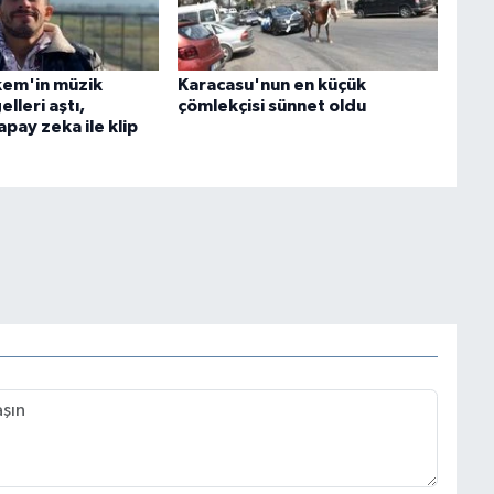
rkem'in müzik
Karacasu'nun en küçük
lleri aştı,
çömlekçisi sünnet oldu
apay zeka ile klip