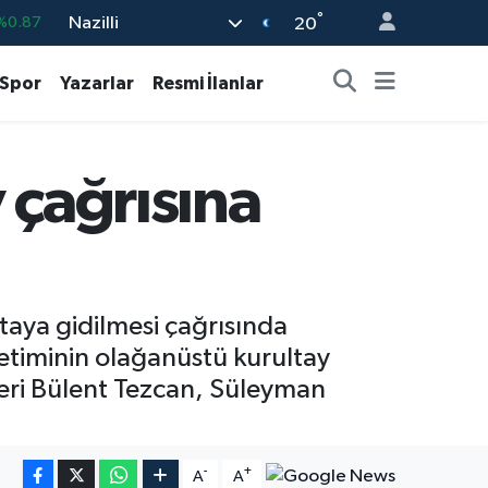
°
Nazilli
%0.87
20
%0.18
Spor
Yazarlar
Resmi İlanlar
%0.32
%0.38
 çağrısına
%0.03
9
%-14
ltaya gidilmesi çağrısında
etiminin olağanüstü kurultay
lleri Bülent Tezcan, Süleyman
-
+
A
A