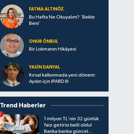
FATMA ALTINÖZ
Bu Hafta Ne Okuyalım? 'Bekle
Beni'
ONUR ÖNBUL
Bir Lokmanın Hikâyesi
YASIN DANYAL
Kırsal kalkınmada yeni dönem:
Aydın için IPARD III
Trend Haberler
1
1 milyon TL'nin 32 günlük
faiz getirisi belli oldu!
Banka banka güncel