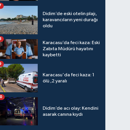
7
Didim’de eski otelin plajı,
karavancıların yeni durağı
oldu
8
Karacasu’da feci kaza: Eski
Zabıta Müdürü hayatını
kaybetti
9
Karacasu'da feci kaza: 1
ölü ,2 yaralı
10
Didim’de acı olay: Kendini
asarak canına kıydı