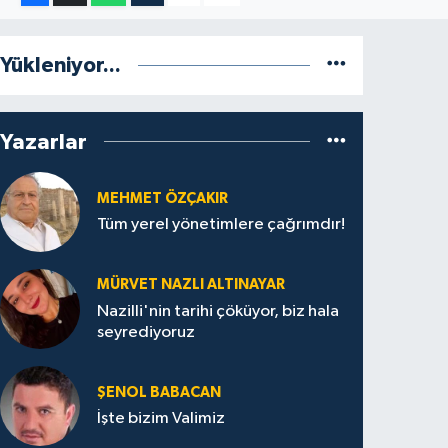
Yükleniyor...
Yazarlar
MEHMET ÖZÇAKIR
Tüm yerel yönetimlere çağrımdır!
MÜRVET NAZLI ALTINAYAR
Nazilli'nin tarihi çöküyor, biz hala
seyrediyoruz
ŞENOL BABACAN
İşte bizim Valimiz