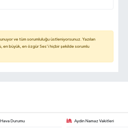
lunuyor ve tüm sorumluluğu üstleniyorsunuz. Yazılan
, en büyük, en özgür Ses'i hiçbir şekilde sorumlu
 Hava Durumu
Aydin Namaz Vakitleri