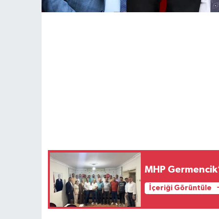
MHP Germencik’t
İçeriği Görüntüle