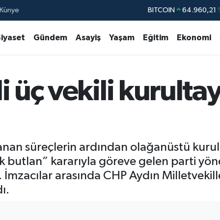
Künye
BITCOIN
64.960,21
DOLAR
47,7436
Siyaset
Gündem
Asayiş
Yaşam
Eğitim
Ekonomi
EURO
55,2510
STERLİN
64,4811
 üç vekili kurultay
GRAM ALTIN
6660.55
BİST100
13.77
aşanan süreçlerin ardından olağanüstü kuru
 butlan” kararıyla göreve gelen parti yön
di. İmzacılar arasında CHP Aydın Milletveki
ı.