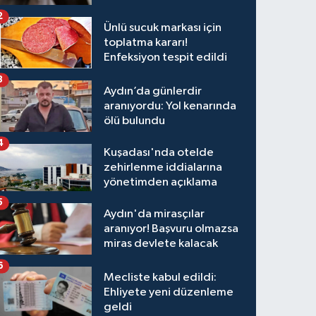
kazanç tablosu
2
Ünlü sucuk markası için
toplatma kararı!
Enfeksiyon tespit edildi
3
Aydın’da günlerdir
aranıyordu: Yol kenarında
ölü bulundu
4
Kuşadası'nda otelde
zehirlenme iddialarına
yönetimden açıklama
5
Aydın'da mirasçılar
aranıyor! Başvuru olmazsa
miras devlete kalacak
6
Mecliste kabul edildi:
Ehliyete yeni düzenleme
geldi