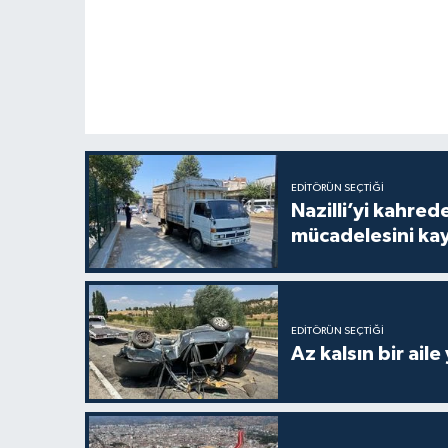
EDITÖRÜN SEÇTIĞI
Nazilli’yi kahre
mücadelesini ka
EDITÖRÜN SEÇTIĞI
Az kalsın bir aile