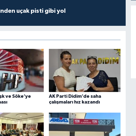
inden uçak pisti gibi yol
şk ve Söke’ye
AK Parti Didim’de saha
ası
çalışmaları hız kazandı