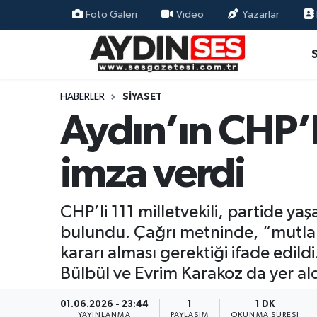
Foto Galeri
Video
Yazarlar
Asayiş
Aydın Nöbetçi Eczaneler
Gündem
Aydın Hava Durumu
HABERLER
SIYASET
Aydın’ın CHP’li
Siyaset
Aydin Namaz Vakitleri
imza verdi
Ekonomi
Aydın Trafik Yoğunluk Haritası
Yaşam
Süper Lig Puan Durumu ve Fikstür
CHP’li 111 milletvekili, partide y
bulundu. Çağrı metninde, “mutlak
Eğitim
Tüm Manşetler
kararı alması gerektiği ifade edil
Kültür Sanat
Son Dakika Haberleri
Bülbül ve Evrim Karakoz da yer ald
Spor
Haber Arşivi
01.06.2026 - 23:44
1
1 DK
YAYINLANMA
PAYLAŞIM
OKUNMA SÜRESI