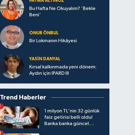
FATMA ALTINÖZ
Bu Hafta Ne Okuyalım? 'Bekle
Beni'
ONUR ÖNBUL
Bir Lokmanın Hikâyesi
YASIN DANYAL
Kırsal kalkınmada yeni dönem:
Aydın için IPARD III
Trend Haberler
1
1 milyon TL'nin 32 günlük
faiz getirisi belli oldu!
Banka banka güncel
kazanç tablosu
2