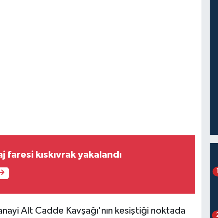
j faresi kıskıvrak yakalandı
Sanayi Alt Cadde Kavşağı'nın kesiştiği noktada