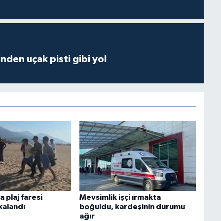
inden uçak pisti gibi yol
 plaj faresi
Mevsimlik işçi ırmakta
kalandı
boğuldu, kardeşinin durumu
ağır