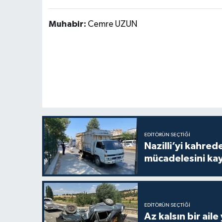
Muhabir:
Cemre UZUN
EDITÖRÜN SEÇTIĞI
Nazilli’yi kahre
mücadelesini ka
EDITÖRÜN SEÇTIĞI
Az kalsın bir aile