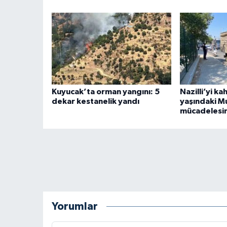
Kuyucak’ta orman yangını: 5
Nazilli’yi k
dekar kestanelik yandı
yaşındaki M
mücadelesin
Yorumlar