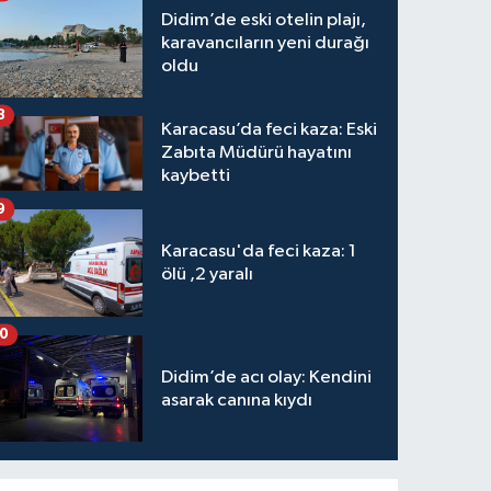
Didim’de eski otelin plajı,
karavancıların yeni durağı
oldu
8
Karacasu’da feci kaza: Eski
Zabıta Müdürü hayatını
kaybetti
9
Karacasu'da feci kaza: 1
ölü ,2 yaralı
10
Didim’de acı olay: Kendini
asarak canına kıydı