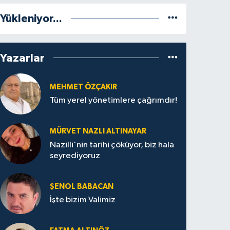
Yükleniyor...
Yazarlar
MEHMET ÖZÇAKIR
Tüm yerel yönetimlere çağrımdır!
MÜRVET NAZLI ALTINAYAR
Nazilli'nin tarihi çöküyor, biz hala
seyrediyoruz
ŞENOL BABACAN
İşte bizim Valimiz