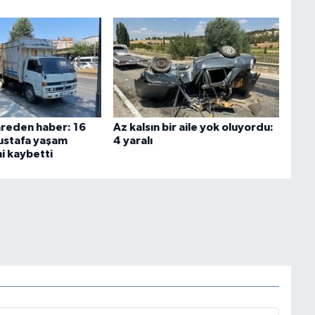
ahreden haber: 16
Az kalsın bir aile yok oluyordu:
ustafa yaşam
4 yaralı
i kaybetti