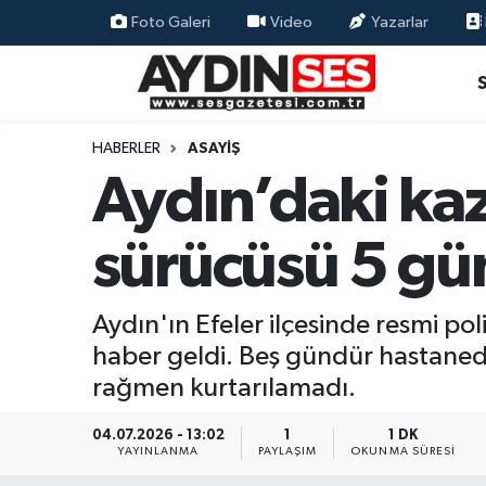
Foto Galeri
Video
Yazarlar
Asayiş
Aydın Nöbetçi Eczaneler
Gündem
Aydın Hava Durumu
HABERLER
ASAYIŞ
Aydın’daki kaz
Siyaset
Aydin Namaz Vakitleri
sürücüsü 5 gün
Ekonomi
Aydın Trafik Yoğunluk Haritası
Yaşam
Süper Lig Puan Durumu ve Fikstür
Aydın'ın Efeler ilçesinde resmi po
haber geldi. Beş gündür hastaned
Eğitim
Tüm Manşetler
rağmen kurtarılamadı.
Kültür Sanat
Son Dakika Haberleri
04.07.2026 - 13:02
1
1 DK
YAYINLANMA
PAYLAŞIM
OKUNMA SÜRESI
Spor
Haber Arşivi