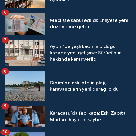
6
Mecliste kabul edildi: Ehliyete yeni
düzenleme geldi
7
Aydın'da yaşlı kadının öldüğü
kazada yeni gelişme: Sürücünün
hakkında karar verildi
8
Didim’de eski otelin plajı,
karavancıların yeni durağı oldu
9
Karacasu’da feci kaza: Eski Zabıta
Müdürü hayatını kaybetti
10