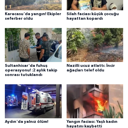
Karacasu'da yangın! Ekipler
Silah faciası küçük çocuğu
seferber oldu
hayattan kopardı
Sultanhisar'da fuhuş
Nazilli ucuz atlattı: İncir
operasyonu! :2 aylık takip
ağaçları telef oldu
sonrası tutuklandı
Aydın'da yalnız ölüm!
Yangın faciası: Yaşlı kadın
hayatını kaybetti