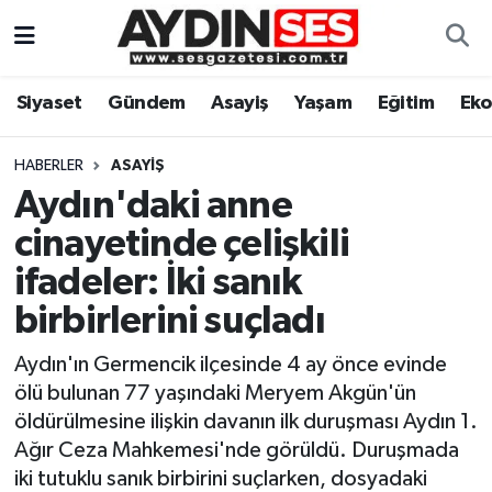
Asayiş
Aydın Nöbetçi Eczaneler
Siyaset
Gündem
Asayiş
Yaşam
Eğitim
Ek
Gündem
Aydın Hava Durumu
HABERLER
ASAYIŞ
Siyaset
Aydin Namaz Vakitleri
Aydın'daki anne
cinayetinde çelişkili
Ekonomi
Aydın Trafik Yoğunluk Haritası
ifadeler: İki sanık
Yaşam
Süper Lig Puan Durumu ve Fikstür
birbirlerini suçladı
Aydın'ın Germencik ilçesinde 4 ay önce evinde
Eğitim
Tüm Manşetler
ölü bulunan 77 yaşındaki Meryem Akgün'ün
Kültür Sanat
Son Dakika Haberleri
öldürülmesine ilişkin davanın ilk duruşması Aydın 1.
Ağır Ceza Mahkemesi'nde görüldü. Duruşmada
Spor
Haber Arşivi
iki tutuklu sanık birbirini suçlarken, dosyadaki