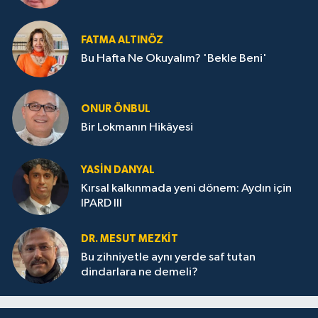
FATMA ALTINÖZ
Bu Hafta Ne Okuyalım? 'Bekle Beni'
ONUR ÖNBUL
Bir Lokmanın Hikâyesi
YASIN DANYAL
Kırsal kalkınmada yeni dönem: Aydın için
IPARD III
DR. MESUT MEZKIT
Bu zihniyetle aynı yerde saf tutan
dindarlara ne demeli?