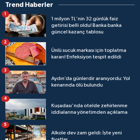
Trend Haberler
1
1 milyon TL'nin 32 günlük faiz
getirisi belli oldu! Banka banka
güncel kazanç tablosu
2
Ünlü sucuk markası için toplatma
kararı! Enfeksiyon tespit edildi
3
Aydın’da günlerdir aranıyordu: Yol
kenarında ölü bulundu
4
Kuşadası'nda otelde zehirlenme
iddialarına yönetimden açıklama
5
Alkole dev zam geldi: İşte yeni
fiyatlar...