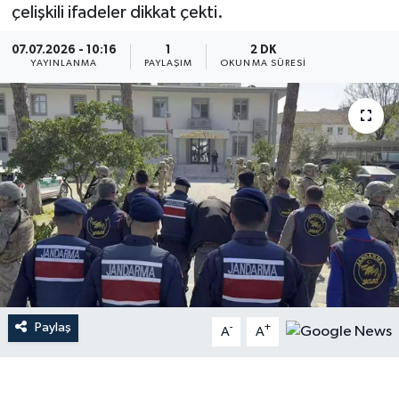
çelişkili ifadeler dikkat çekti.
07.07.2026 - 10:16
1
2 DK
YAYINLANMA
PAYLAŞIM
OKUNMA SÜRESI
Paylaş
-
+
A
A