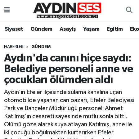
Asayiş
Aydın Nöbetçi Eczaneler
Siyaset
Gündem
Asayiş
Yaşam
Eğitim
Ek
Gündem
Aydın Hava Durumu
HABERLER
GÜNDEM
Siyaset
Aydin Namaz Vakitleri
Aydın'da canını hiçe saydı:
Belediye personeli anne ve
Ekonomi
Aydın Trafik Yoğunluk Haritası
çocukları ölümden aldı
Yaşam
Süper Lig Puan Durumu ve Fikstür
Aydın'ın Efeler ilçesinde sulama kanalına uçan
otomobilde yaşanan can pazarı, Efeler Belediyesi
Eğitim
Tüm Manşetler
Park ve Bahçeler Müdürlüğü personeli Ahmet
Katılmış'ın cesareti sayesinde mutlu sonla bitti.
Kültür Sanat
Son Dakika Haberleri
Ölümü göze alarak suya atlayan Katılmış, anne ile
iki çocuğu boğulmaktan kurtarırken Efeler
Spor
Haber Arşivi