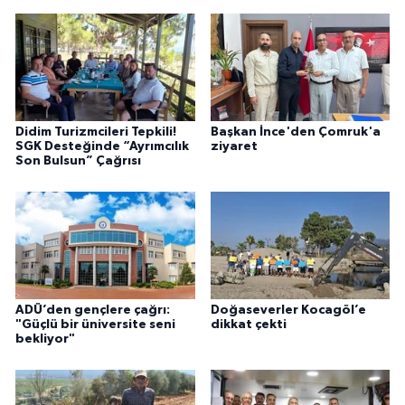
Didim Turizmcileri Tepkili!
Başkan İnce'den Çomruk'a
SGK Desteğinde “Ayrımcılık
ziyaret
Son Bulsun” Çağrısı
ADÜ’den gençlere çağrı:
Doğaseverler Kocagöl’e
"Güçlü bir üniversite seni
dikkat çekti
bekliyor"