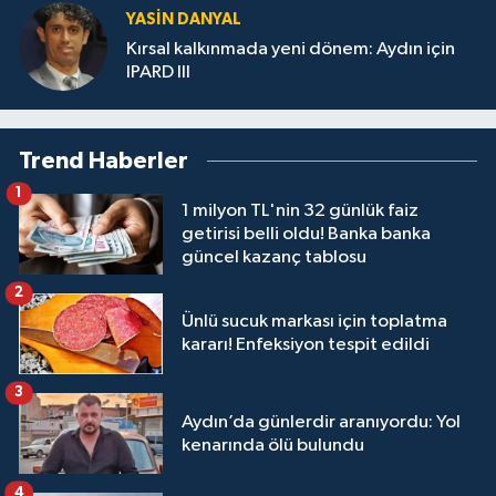
YASIN DANYAL
Kırsal kalkınmada yeni dönem: Aydın için
IPARD III
Trend Haberler
1
1 milyon TL'nin 32 günlük faiz
getirisi belli oldu! Banka banka
güncel kazanç tablosu
2
Ünlü sucuk markası için toplatma
kararı! Enfeksiyon tespit edildi
3
Aydın’da günlerdir aranıyordu: Yol
kenarında ölü bulundu
4