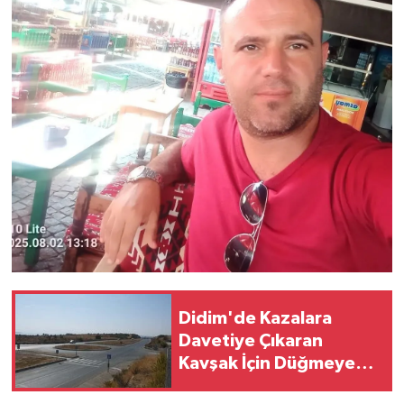
Didim'de Kazalara
Davetiye Çıkaran
Kavşak İçin Düğmeye
Basıldı!