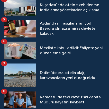
Kuşadası'nda otelde zehirlenme
iddialarına yönetimden açıklama
5
Aydın'da mirasçılar aranıyor!
Başvuru olmazsa miras devlete
kalacak
6
Mecliste kabul edildi: Ehliyete yeni
düzenleme geldi
7
Didim’de eski otelin plajı,
karavancıların yeni durağı oldu
8
Karacasu’da feci kaza: Eski Zabıta
Müdürü hayatını kaybetti