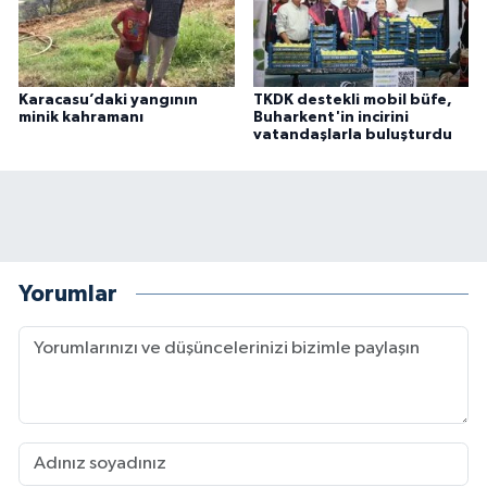
Karacasu’daki yangının
TKDK destekli mobil büfe,
minik kahramanı
Buharkent'in incirini
vatandaşlarla buluşturdu
Yorumlar