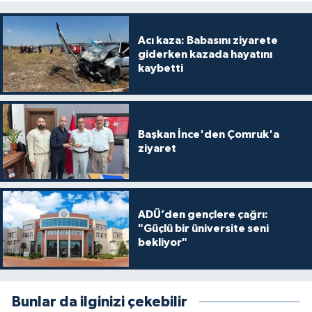
Acı kaza: Babasını ziyarete
giderken kazada hayatını
kaybetti
Başkan İnce'den Çomruk'a
ziyaret
ADÜ’den gençlere çağrı:
"Güçlü bir üniversite seni
bekliyor"
Bunlar da ilginizi çekebilir