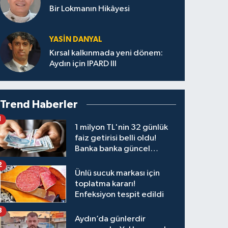
Bir Lokmanın Hikâyesi
YASIN DANYAL
Kırsal kalkınmada yeni dönem:
Aydın için IPARD III
Trend Haberler
1
1 milyon TL'nin 32 günlük
faiz getirisi belli oldu!
Banka banka güncel
kazanç tablosu
2
Ünlü sucuk markası için
toplatma kararı!
Enfeksiyon tespit edildi
3
Aydın’da günlerdir