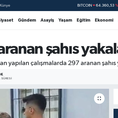
Künye
BITCOIN
64.360,53
%
DOLAR
47,7069
Siyaset
Gündem
Asayiş
Yaşam
Eğitim
Ekonomi
EURO
55,0265
STERLİN
64,1897
aranan şahıs yaka
GRAM ALTIN
6574.81
BİST100
13.88
dan yapılan çalışmalarda 297 aranan şahıs 
DK
 SÜRESI