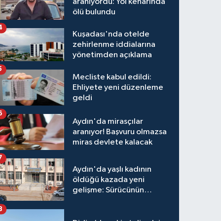
aranıyordu: Yol kenarında
ölü bulundu
4
Kuşadası'nda otelde
zehirlenme iddialarına
yönetimden açıklama
5
Mecliste kabul edildi:
Ehliyete yeni düzenleme
geldi
6
Aydın'da mirasçılar
aranıyor! Başvuru olmazsa
miras devlete kalacak
7
Aydın'da yaşlı kadının
öldüğü kazada yeni
gelişme: Sürücünün
hakkında karar verildi
8