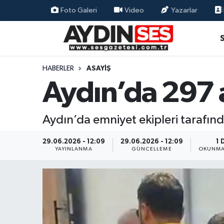
Foto Galeri
Video
Yazarlar
Asayiş
Aydın Nöbetçi Eczaneler
Gündem
Aydın Hava Durumu
HABERLER
ASAYIŞ
Aydın’da 297 
Siyaset
Aydin Namaz Vakitleri
Ekonomi
Aydın Trafik Yoğunluk Haritası
Aydın’da emniyet ekipleri tarafın
Yaşam
Süper Lig Puan Durumu ve Fikstür
29.06.2026 - 12:09
29.06.2026 - 12:09
1 
YAYINLANMA
GÜNCELLEME
OKUNMA
Eğitim
Tüm Manşetler
Kültür Sanat
Son Dakika Haberleri
Spor
Haber Arşivi