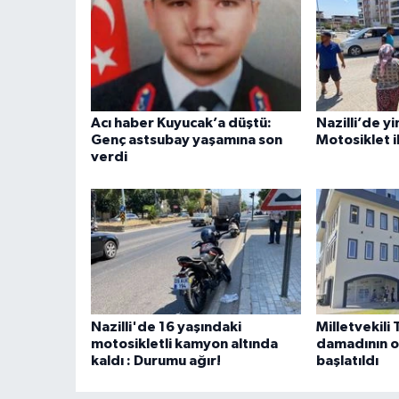
Acı haber Kuyucak’a düştü:
Nazilli’de yi
Genç astsubay yaşamına son
Motosiklet i
verdi
Nazilli'de 16 yaşındaki
Milletvekili 
motosikletli kamyon altında
damadının o
kaldı : Durumu ağır!
başlatıldı