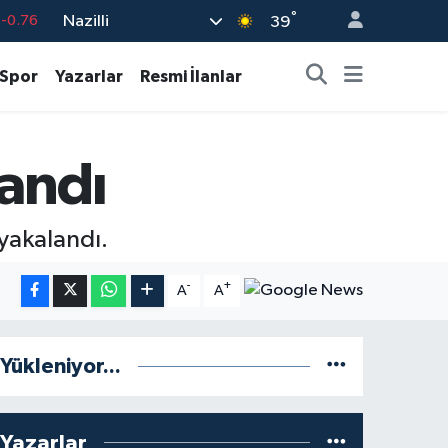
°
Nazilli
-0.76
39
%0.17
Spor
Yazarlar
Resmi İlanlar
%0.01
%0.02
landı
%1.44
7
%64
yakalandı.
-
+
A
A
Yükleniyor...
Yazarlar