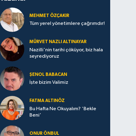
MEHMET ÖZÇAKIR
Tüm yerel yönetimlere çağrımdır!
MÜRVET NAZLI ALTINAYAR
Nazilli'nin tarihi çöküyor, biz hala
seyrediyoruz
ŞENOL BABACAN
İşte bizim Valimiz
FATMA ALTINÖZ
Bu Hafta Ne Okuyalım? 'Bekle
Beni'
ONUR ÖNBUL