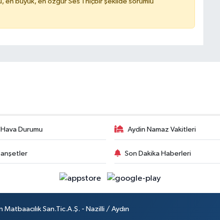
, en büyük, en özgür Ses'i hiçbir şekilde sorumlu
 Hava Durumu
Aydin Namaz Vakitleri
anşetler
Son Dakika Haberleri
atbaacılık San.Tic.A.Ş. - Nazilli / Aydın