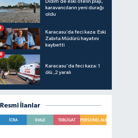
Didim’de eski otelin plajı,
karavancıların yeni durağı
oldu
9
Karacasu’da feci kaza: Eski
Zabıta Müdürü hayatını
kaybetti
10
Karacasu'da feci kaza: 1
ölü ,2 yaralı
Resmi İlanlar