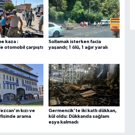
ne kaza :
Sollamak isterken facia
le otomobil çarpıştı
yaşandı; 1 ölü, 1 ağır yaralı
Tezcan’ın kızı ve
Germencik’te iki katlı dükkan,
fisinde arama
kül oldu: Dükkanda sağlam
eşya kalmadı