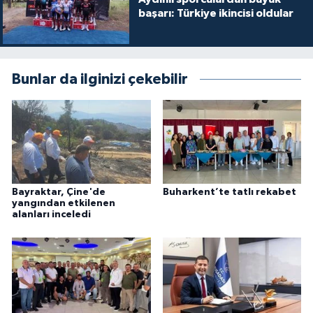
başarı: Türkiye ikincisi oldular
Bunlar da ilginizi çekebilir
Bayraktar, Çine'de
Buharkent’te tatlı rekabet
yangından etkilenen
alanları inceledi