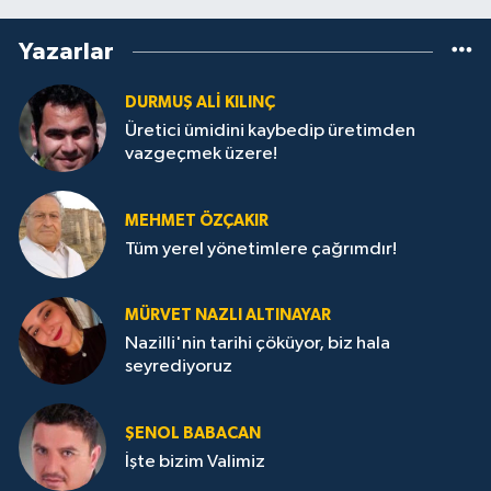
Yazarlar
DURMUŞ ALI KILINÇ
Üretici ümidini kaybedip üretimden
vazgeçmek üzere!
MEHMET ÖZÇAKIR
Tüm yerel yönetimlere çağrımdır!
MÜRVET NAZLI ALTINAYAR
Nazilli'nin tarihi çöküyor, biz hala
seyrediyoruz
ŞENOL BABACAN
İşte bizim Valimiz