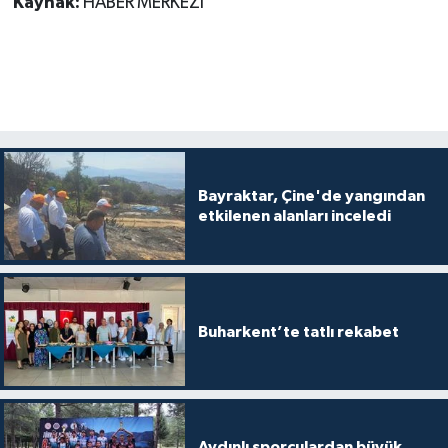
Kaynak:
HABER MERKEZİ
Bayraktar, Çine'de yangından
etkilenen alanları inceledi
Buharkent’te tatlı rekabet
Aydınlı sporculardan büyük