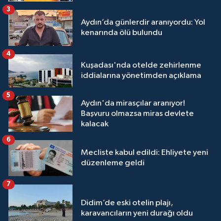
3
Aydın’da günlerdir aranıyordu: Yol
kenarında ölü bulundu
4
Kuşadası'nda otelde zehirlenme
iddialarına yönetimden açıklama
5
Aydın'da mirasçılar aranıyor!
Başvuru olmazsa miras devlete
kalacak
6
Mecliste kabul edildi: Ehliyete yeni
düzenleme geldi
7
Didim’de eski otelin plajı,
karavancıların yeni durağı oldu