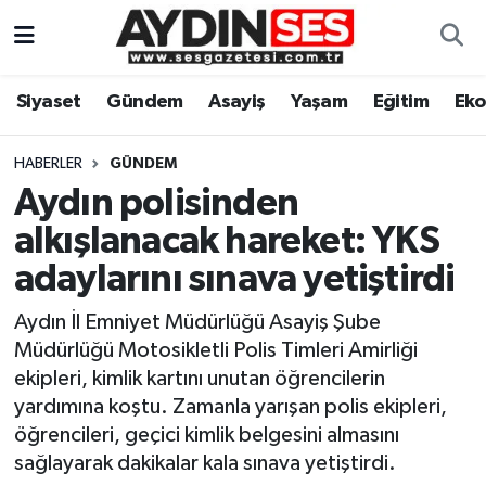
Asayiş
Aydın Nöbetçi Eczaneler
Siyaset
Gündem
Asayiş
Yaşam
Eğitim
Ek
Gündem
Aydın Hava Durumu
HABERLER
GÜNDEM
Siyaset
Aydin Namaz Vakitleri
Aydın polisinden
alkışlanacak hareket: YKS
Ekonomi
Aydın Trafik Yoğunluk Haritası
adaylarını sınava yetiştirdi
Yaşam
Süper Lig Puan Durumu ve Fikstür
Aydın İl Emniyet Müdürlüğü Asayiş Şube
Müdürlüğü Motosikletli Polis Timleri Amirliği
Eğitim
Tüm Manşetler
ekipleri, kimlik kartını unutan öğrencilerin
yardımına koştu. Zamanla yarışan polis ekipleri,
Kültür Sanat
Son Dakika Haberleri
öğrencileri, geçici kimlik belgesini almasını
sağlayarak dakikalar kala sınava yetiştirdi.
Spor
Haber Arşivi