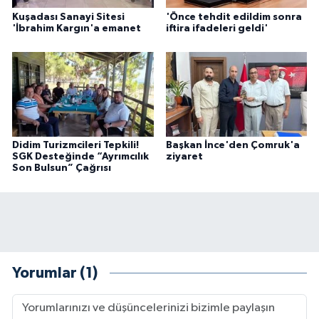
Kuşadası Sanayi Sitesi
'Önce tehdit edildim sonra
'İbrahim Kargın'a emanet
iftira ifadeleri geldi'
Didim Turizmcileri Tepkili!
Başkan İnce'den Çomruk'a
SGK Desteğinde “Ayrımcılık
ziyaret
Son Bulsun” Çağrısı
Yorumlar (1)