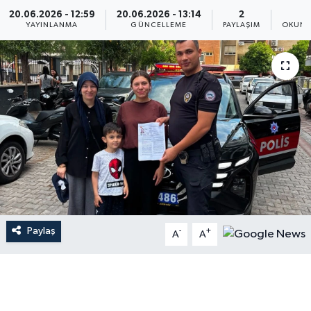
20.06.2026 - 12:59
20.06.2026 - 13:14
2
1
YAYINLANMA
GÜNCELLEME
PAYLAŞIM
OKUNM
Paylaş
-
+
A
A